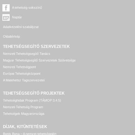
A tehetség sokszínű
Naptár
Adatkezelési szabályzat
Oldaltérkép
TEHETSÉGSEGÍTŐ SZERVEZETEK
Nemzeti Tehetségsegítő Tanács
Magyar Tehetségsegítő Szervezetek Szövetsége
Nemzeti Tehetségpont
Európai Tehetségközpont
A Matehetsz Tagszervezetei
TEHETSÉGSEGÍTŐ
PROJEKTEK
Tehetséghidak Program (TÁMOP 3.4.5)
Nemzeti Tehetség Program
Tehetségek Magyarországa
DÍJAK, KITÜNTETÉSEK
Bonis Bona – A nemzet tehetségeiért