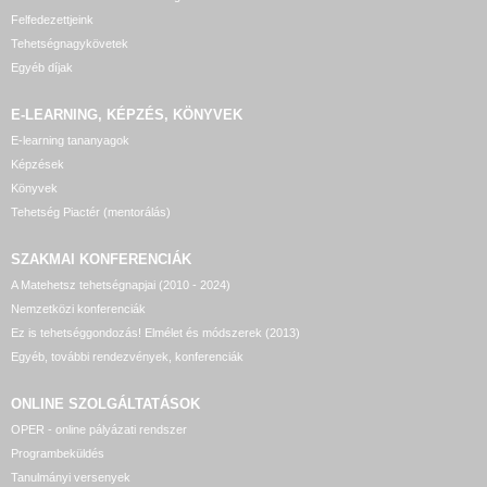
Felfedezettjeink
Tehetségnagykövetek
Egyéb díjak
E-LEARNING, KÉPZÉS, KÖNYVEK
E-learning tananyagok
Képzések
Könyvek
Tehetség Piactér (mentorálás)
SZAKMAI KONFERENCIÁK
A Matehetsz tehetségnapjai (2010 - 2024)
Nemzetközi konferenciák
Ez is tehetséggondozás! Elmélet és módszerek (2013)
Egyéb, további rendezvények, konferenciák
ONLINE SZOLGÁLTATÁSOK
OPER - online pályázati rendszer
Programbeküldés
Tanulmányi versenyek