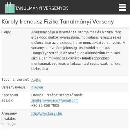
Károly Ireneusz Fizika Tanulmányi Verseny
Célja:
A verseny célja a tehetséges, szorgalmas és a fizika iránt
érdeklődő diákok kiválasztása, motiválása, fejlesztése és
előkészítése az országos, illetve nemzetközi versenyekre. A
verseny alapvetően jelenség- és kísérlet centrikus.
Hangsúlyozott célja az ország legkülönbözőbb katolikus
iskoláiban működő szaktanárok tehetséggondozó
munkájának segítése, a fizikatanítást segítő szakmai fórum
biztosítása.
Tudományterület:
Fizika
Verseny nyelve:
magyar
Kapcsolati
Orovica Erzsébet szervező tanár
adatok:
zmgfizikaverseny@gmail.com
+36-30-368-7908
A verseny
http://www.kpszti.hu
hivatalos
honlapja: