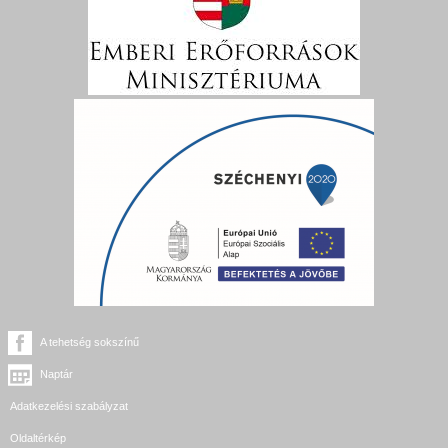
A tehetség sokszínű
Naptár
Adatkezelési szabályzat
Oldaltérkép