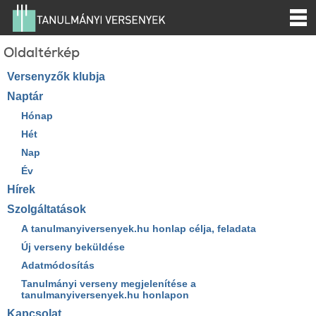
Oldaltérkép
Versenyzők klubja
Naptár
Hónap
Hét
Nap
Év
Hírek
Szolgáltatások
A tanulmanyiversenyek.hu honlap célja, feladata
Új verseny beküldése
Adatmódosítás
Tanulmányi verseny megjelenítése a
tanulmanyiversenyek.hu honlapon
Kapcsolat