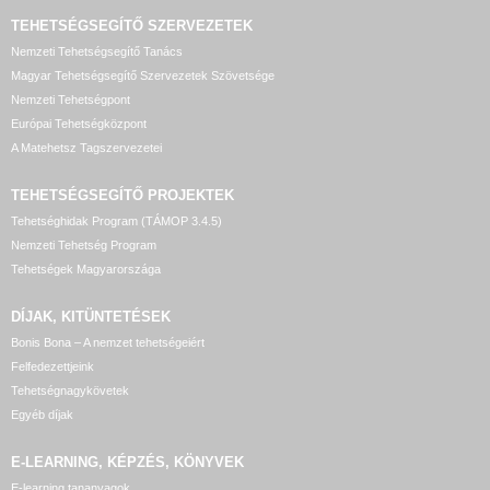
TEHETSÉGSEGÍTŐ SZERVEZETEK
Nemzeti Tehetségsegítő Tanács
Magyar Tehetségsegítő Szervezetek Szövetsége
Nemzeti Tehetségpont
Európai Tehetségközpont
A Matehetsz Tagszervezetei
TEHETSÉGSEGÍTŐ
PROJEKTEK
Tehetséghidak Program (TÁMOP 3.4.5)
Nemzeti Tehetség Program
Tehetségek Magyarországa
DÍJAK, KITÜNTETÉSEK
Bonis Bona – A nemzet tehetségeiért
Felfedezettjeink
Tehetségnagykövetek
Egyéb díjak
E-LEARNING, KÉPZÉS, KÖNYVEK
E-learning tananyagok