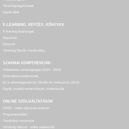
Tehetségnagykövetek
Egyéb díjak
E-LEARNING, KÉPZÉS, KÖNYVEK
E-learning tananyagok
Képzések
Könyvek
Tehetség Piactér (mentorálás)
SZAKMAI KONFERENCIÁK
A Matehetsz tehetségnapjai (2010 - 2024)
Nemzetközi konferenciák
Ez is tehetséggondozás! Elmélet és módszerek (2013)
Egyéb, további rendezvények, konferenciák
ONLINE SZOLGÁLTATÁSOK
OPER - online pályázati rendszer
Programbeküldés
Tanulmányi versenyek
Tehetség hálózat – online adatkezelő