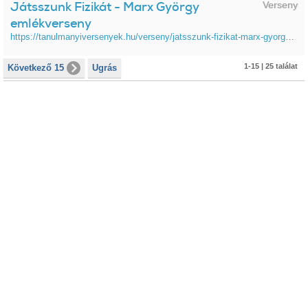
Játsszunk Fizikát - Marx György
Verseny
emlékverseny
https://tanulmanyiversenyek.hu/verseny/jatsszunk-fizikat-marx-gyorgy-emlekverseny
1-15 | 25 találat
Következő 15
Ugrás