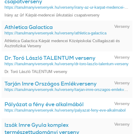
csapatverseny
https://tanulmanyiversenyek.hu/verseny/irany-az-ur-karpat-medencei-urkutatasi-csapatverseny
Irány az űr! Kárpát-medencei űrkutatási csapatverseny
Athletica Galactica
Verseny
https://tanulmanyiversenyek.hu/verseny/athletica-galactica
Athletica Galactica Kárpát medencei Középiskolai Csillagászati és
Asztrofizikai Verseny
Dr. Toró László TALENTUM verseny
Verseny
https://tanulmanyiversenyek.hu/verseny/dr-toro-laszlo-talentum-verseny
Dr. Toró László TALENTUM verseny
Tarján Imre Országos Emlékverseny
Verseny
https://tanulmanyiversenyek.hu/verseny/tarjan-imre-orszagos-emlekverseny
Pályázat a fény éve alkalmából
Verseny
https://tanulmanyiversenyek.hu/verseny/palyazat-feny-eve-alkalmabol
Izsák Imre Gyula komplex
Verseny
természettudományi verseny