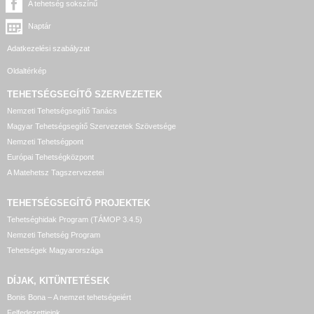
A tehetség sokszínű
Naptár
Adatkezelési szabályzat
Oldaltérkép
TEHETSÉGSEGÍTŐ SZERVEZETEK
Nemzeti Tehetségsegítő Tanács
Magyar Tehetségsegítő Szervezetek Szövetsége
Nemzeti Tehetségpont
Európai Tehetségközpont
A Matehetsz Tagszervezetei
TEHETSÉGSEGÍTŐ
PROJEKTEK
Tehetséghidak Program (TÁMOP 3.4.5)
Nemzeti Tehetség Program
Tehetségek Magyarországa
DÍJAK, KITÜNTETÉSEK
Bonis Bona – A nemzet tehetségeiért
Felfedezettjeink