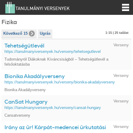
Fizika
1-15 | 25 találat
Következő 15
Ugrás
Tehetségútlevél
Verseny
https://tanulmanyiversenyek.hu/verseny/tehetsegutlevel
Tudományról Diákoknak Kíváncsiságból – Tehetségútlevél a
felsőoktatásba
Bionika Akadályverseny
Verseny
https://tanulmanyiversenyek.hu/verseny/bionika-akadalyverseny
Bionika Akadályverseny
CanSat Hungary
Verseny
https://tanulmanyiversenyek.hu/verseny/cansat-hungary
Cansatverseny
Irány az űr! Kárpát-medencei űrkutatási
Verseny