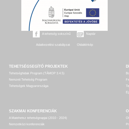
A tehetség sokszínű
Naptár
Adatkezelési szabályzat
Oldaltérkép
TEHETSÉGSEGÍTŐ
PROJEKTEK
D
Tehetséghidak Program (TÁMOP 3.4.5)
Bo
Nemzeti Tehetség Program
Fe
Tehetségek Magyarországa
T
Eg
SZAKMAI KONFERENCIÁK
O
A Matehetsz tehetségnapjai (2010 - 2024)
OP
Nemzetközi konferenciák
P