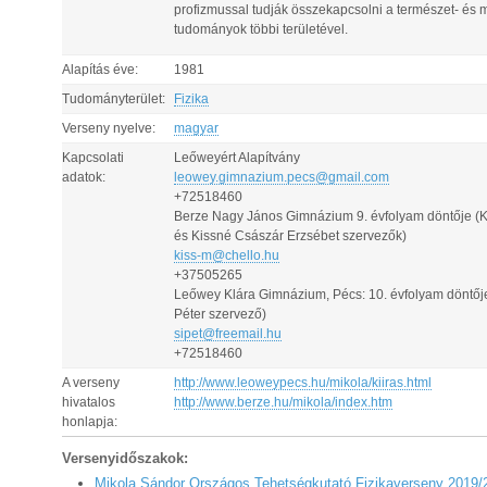
profizmussal tudják összekapcsolni a természet- és 
tudományok többi területével.
Alapítás éve:
1981
Tudományterület:
Fizika
Verseny nyelve:
magyar
Kapcsolati
Leőweyért Alapítvány
adatok:
leowey.gimnazium.pecs@gmail.com
+72518460
Berze Nagy János Gimnázium 9. évfolyam döntője (K
és Kissné Császár Erzsébet szervezők)
kiss-m@chello.hu
+37505265
Leőwey Klára Gimnázium, Pécs: 10. évfolyam döntőj
Péter szervező)
sipet@freemail.hu
+72518460
A verseny
http://www.leoweypecs.hu/mikola/kiiras.html
hivatalos
http://www.berze.hu/mikola/index.htm
honlapja:
Versenyidőszakok:
Mikola Sándor Országos Tehetségkutató Fizikaverseny 2019/