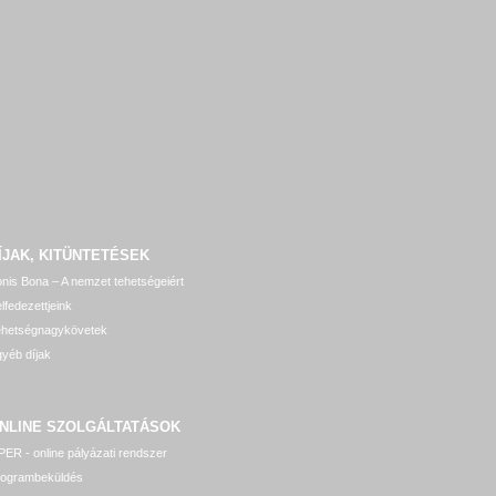
ÍJAK, KITÜNTETÉSEK
nis Bona – A nemzet tehetségeiért
lfedezettjeink
ehetségnagykövetek
yéb díjak
NLINE SZOLGÁLTATÁSOK
ER - online pályázati rendszer
rogrambeküldés