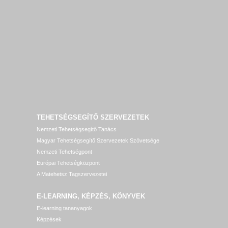
TEHETSÉGSEGÍTŐ SZERVEZETEK
Nemzeti Tehetségsegítő Tanács
Magyar Tehetségsegítő Szervezetek Szövetsége
Nemzeti Tehetségpont
Európai Tehetségközpont
A Matehetsz Tagszervezetei
E-LEARNING, KÉPZÉS, KÖNYVEK
E-learning tananyagok
Képzések