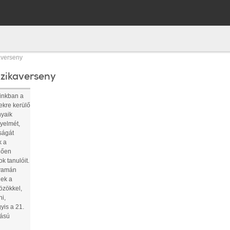
averseny
izikaverseny
inkban a
tekre kerülő
nyaik
gyelmét,
ságát
k a
dően
k tanulóit.
lyamán
nek a
özökkel,
i,
yis a 21.
dású