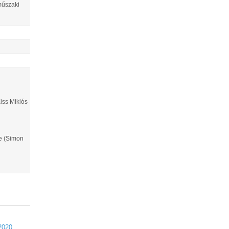
műszaki
iss Miklós
e (Simon
2020