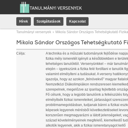
Hírek
Szolgáltatások
Kapcsolat
Tanulmányi versenyek
Mikola Sándor Országos Tehetségkutató Fizik
Mikola Sándor Országos Tehetségkutató F
Célja:
A technika és a műszaki tudományok fejlődése napja
fizika mély ismeretét igényli a későbbiekben e terüle
tehetséges tanulóktól. Versenyünkkel – már tanulmá
elején – igyekszünk a fizika felé fordítani e tanulók fi
valamint elmélyíteni a tudásukat. A verseny hatékony
igazolja, hogy az azokon „felnövekvő” magyar fiatalo
Nemzetközi Diákolimpiákon rendszeresen kiemelke
szerepelnek, megelőzve az iparilag fejlettebb országo
Fő célunk, hogy a legjobb tanulóink a felkészülés fo
elmélyítsék fizikai ismereteiket, jártasságot szerezze
problémamegoldásban, tudjanak bánni a fizikai eszk
képesek legyenek mérésből következtetéseket levonn
korszerűen megmagyarázni a látott jelenségeket, vag
század követelményeinek megfelelő, kiemelkedő tu
alkotók legyenek, akik a fizikai ismeretanyagot kellő