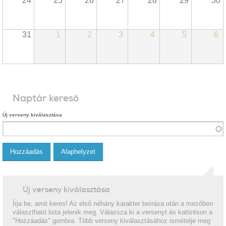
24
25
26
27
28
29
30
31
1
2
3
4
5
6
Naptár kereső
Új verseny kiválasztása
Új verseny kiválasztása
Írja be, amit keres! Az első néhány karakter beírása után a mezőben
választható lista jelenik meg. Válassza ki a versenyt és kattintson a
"Hozzáadás" gombra. Több verseny kiválasztásához ismételje meg