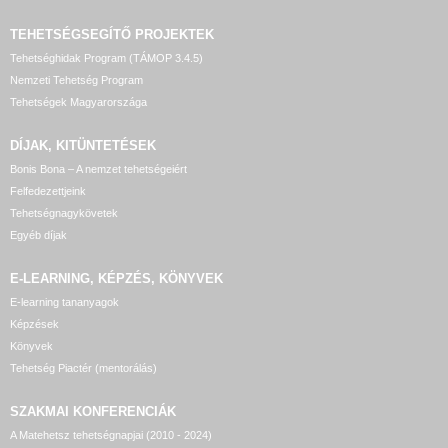
TEHETSÉGSEGÍTŐ
PROJEKTEK
Tehetséghidak Program (TÁMOP 3.4.5)
Nemzeti Tehetség Program
Tehetségek Magyarországa
DÍJAK, KITÜNTETÉSEK
Bonis Bona – A nemzet tehetségeiért
Felfedezettjeink
Tehetségnagykövetek
Egyéb díjak
E-LEARNING, KÉPZÉS, KÖNYVEK
E-learning tananyagok
Képzések
Könyvek
Tehetség Piactér (mentorálás)
SZAKMAI KONFERENCIÁK
A Matehetsz tehetségnapjai (2010 - 2024)