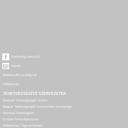
A tehetség sokszínű
Naptár
Adatkezelési szabályzat
Oldaltérkép
TEHETSÉGSEGÍTŐ SZERVEZETEK
Nemzeti Tehetségsegítő Tanács
Magyar Tehetségsegítő Szervezetek Szövetsége
Nemzeti Tehetségpont
Európai Tehetségközpont
A Matehetsz Tagszervezetei