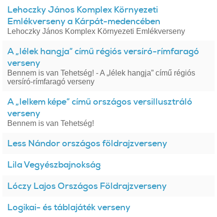
Lehoczky János Komplex Környezeti
Emlékverseny a Kárpát-medencében
Lehoczky János Komplex Környezeti Emlékverseny
A „lélek hangja” című régiós versíró-rímfaragó
verseny
Bennem is van Tehetség! - A „lélek hangja” című régiós
versíró-rímfaragó verseny
A „lelkem képe” című országos versillusztráló
verseny
Bennem is van Tehetség!
Less Nándor országos földrajzverseny
Lila Vegyészbajnokság
Lóczy Lajos Országos Földrajzverseny
Logikai- és táblajáték verseny