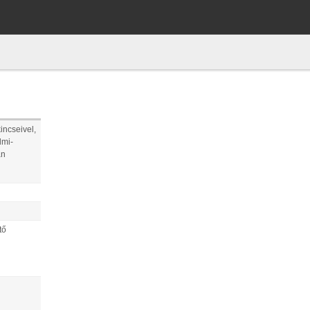
incseivel,
lmi-
án
tő