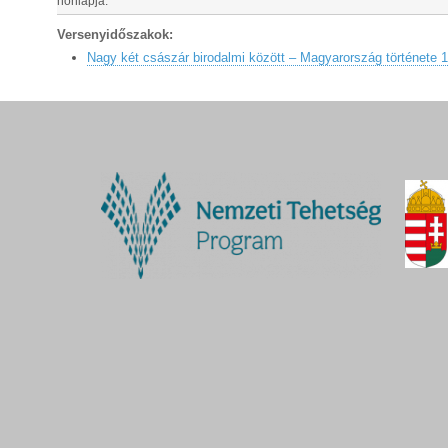
honlapja:
Versenyidőszakok:
Nagy két császár birodalmi között – Magyarország története 