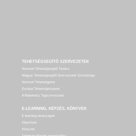
TEHETSÉGSEGÍTŐ SZERVEZETEK
Nemzeti Tehetségsegítő Tanács
Magyar Tehetségsegítő Szervezetek Szövetsége
Nemzeti Tehetségpont
Európai Tehetségközpont
A Matehetsz Tagszervezetei
E-LEARNING, KÉPZÉS, KÖNYVEK
E-learning tananyagok
Képzések
Könyvek
Tehetség Piactér (mentorálás)