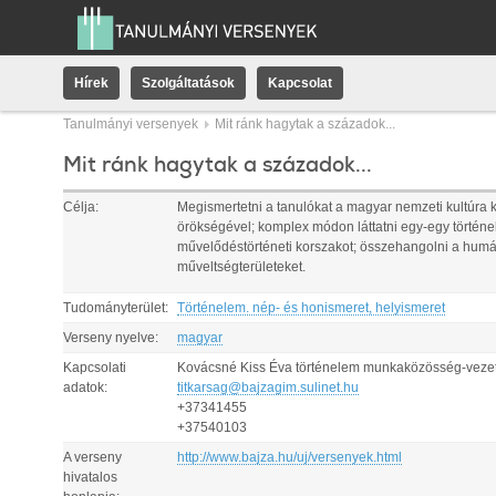
Hírek
Szolgáltatások
Kapcsolat
Tanulmányi versenyek
Mit ránk hagytak a századok...
Mit ránk hagytak a századok...
Célja:
Megismertetni a tanulókat a magyar nemzeti kultúra k
örökségével; komplex módon láttatni egy-egy történe
művelődéstörténeti korszakot; összehangolni a hum
műveltségterületeket.
Tudományterület:
Történelem. nép- és honismeret, helyismeret
Verseny nyelve:
magyar
Kapcsolati
Kovácsné Kiss Éva történelem munkaközösség-veze
adatok:
titkarsag@bajzagim.sulinet.hu
+37341455
+37540103
A verseny
http://www.bajza.hu/uj/versenyek.html
hivatalos