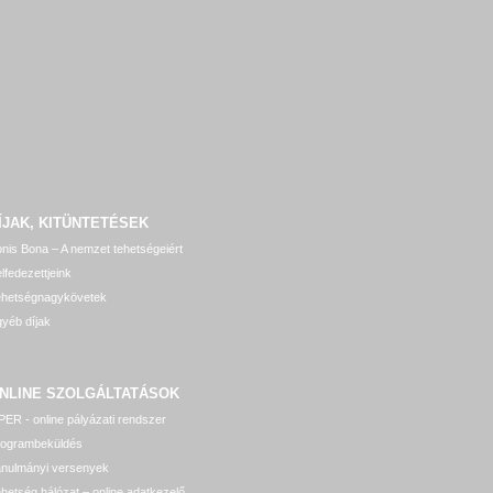
ÍJAK, KITÜNTETÉSEK
nis Bona – A nemzet tehetségeiért
lfedezettjeink
ehetségnagykövetek
yéb díjak
NLINE SZOLGÁLTATÁSOK
ER - online pályázati rendszer
rogrambeküldés
anulmányi versenyek
hetség hálózat – online adatkezelő