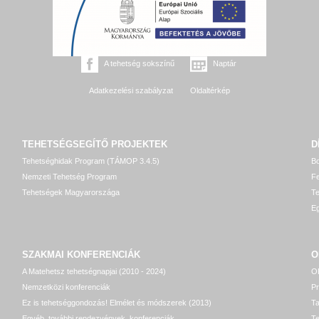
A tehetség sokszínű
Naptár
Adatkezelési szabályzat
Oldaltérkép
TEHETSÉGSEGÍTŐ
PROJEKTEK
D
Tehetséghidak Program (TÁMOP 3.4.5)
Bo
Nemzeti Tehetség Program
Fe
Tehetségek Magyarországa
T
Eg
SZAKMAI KONFERENCIÁK
O
A Matehetsz tehetségnapjai (2010 - 2024)
OP
Nemzetközi konferenciák
P
Ez is tehetséggondozás! Elmélet és módszerek (2013)
T
Egyéb, további rendezvények, konferenciák
Te