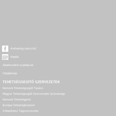
A tehetség sokszínű
Naptár
Adatkezelési szabályzat
Oldaltérkép
TEHETSÉGSEGÍTŐ SZERVEZETEK
Nemzeti Tehetségsegítő Tanács
Magyar Tehetségsegítő Szervezetek Szövetsége
Nemzeti Tehetségpont
Európai Tehetségközpont
A Matehetsz Tagszervezetei