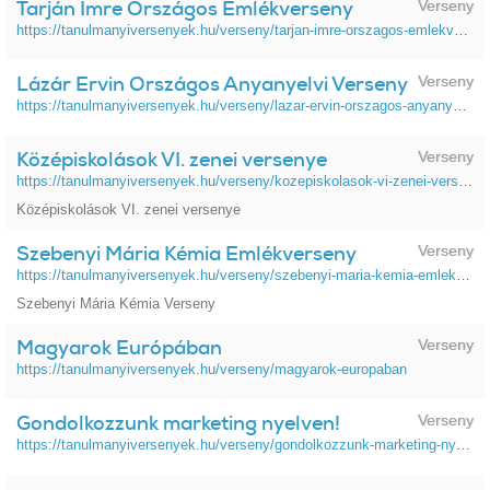
Tarján Imre Országos Emlékverseny
Verseny
https://tanulmanyiversenyek.hu/verseny/tarjan-imre-orszagos-emlekverseny
Lázár Ervin Országos Anyanyelvi Verseny
Verseny
https://tanulmanyiversenyek.hu/verseny/lazar-ervin-orszagos-anyanyelvi-verseny
Középiskolások VI. zenei versenye
Verseny
https://tanulmanyiversenyek.hu/verseny/kozepiskolasok-vi-zenei-versenye
Középiskolások VI. zenei versenye
Szebenyi Mária Kémia Emlékverseny
Verseny
https://tanulmanyiversenyek.hu/verseny/szebenyi-maria-kemia-emlekverseny
Szebenyi Mária Kémia Verseny
Magyarok Európában
Verseny
https://tanulmanyiversenyek.hu/verseny/magyarok-europaban
Gondolkozzunk marketing nyelven!
Verseny
https://tanulmanyiversenyek.hu/verseny/gondolkozzunk-marketing-nyelven