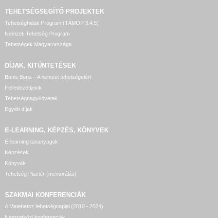
TEHETSÉGSEGÍTŐ
PROJEKTEK
Tehetséghidak Program (TÁMOP 3.4.5)
Nemzeti Tehetség Program
Tehetségek Magyarországa
DÍJAK, KITÜNTETÉSEK
Bonis Bona – A nemzet tehetségeiért
Felfedezettjeink
Tehetségnagykövetek
Egyéb díjak
E-LEARNING, KÉPZÉS, KÖNYVEK
E-learning tananyagok
Képzések
Könyvek
Tehetség Piactér (mentorálás)
SZAKMAI KONFERENCIÁK
A Matehetsz tehetségnapjai (2010 - 2024)
Nemzetközi konferenciák