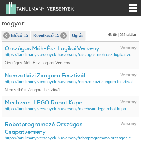
magyar
46-60 | 294 találat
Előző 15
Következő 15
Ugrás
Országos Méh-Ész Logikai Verseny
Verseny
https://tanulmanyiversenyek.hu/verseny/orszagos-meh-esz-logikai-verseny
Országos Méh-Ész Logikai Verseny
Nemzetközi Zongora Fesztivál
Verseny
https://tanulmanyiversenyek.hu/verseny/nemzetkozi-zongora-fesztival
Nemzetközi Zongora Fesztivál
Mechwart LEGO Robot Kupa
Verseny
https://tanulmanyiversenyek.hu/verseny/mechwart-lego-robot-kupa
Robotprogramozó Országos
Verseny
Csapatverseny
https://tanulmanyiversenyek.hu/verseny/robotprogramozo-orszagos-csapatverseny