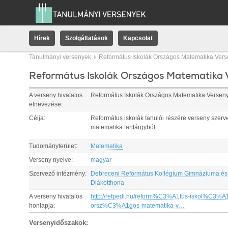
Hírek
Szolgáltatások
Kapcsolat
Tanulmányi versenyek
Református Iskolák Országos Matematika Ver
Református Iskolák Országos Matematika 
A verseny hivatalos
Református Iskolák Országos Matematika Versen
elnevezése:
Célja:
Református iskolák tanulói részére verseny szer
matematika tantárgyból.
Tudományterület:
Matematika
Verseny nyelve:
magyar
Szervező intézmény:
Debreceni Református Kollégium Gimnáziuma és
Diákotthona
A verseny hivatalos
http://refpedi.hu/reform%C3%A1tus-iskol%C3%A1k
honlapja:
orsz%C3%A1gos-matematika-v…
Versenyidőszakok: