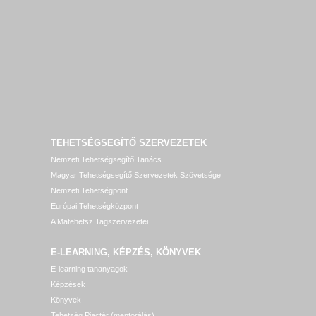
TEHETSÉGSEGÍTŐ SZERVEZETEK
Nemzeti Tehetségsegítő Tanács
Magyar Tehetségsegítő Szervezetek Szövetsége
Nemzeti Tehetségpont
Európai Tehetségközpont
A Matehetsz Tagszervezetei
E-LEARNING, KÉPZÉS, KÖNYVEK
E-learning tananyagok
Képzések
Könyvek
Tehetség Piactér (mentorálás)