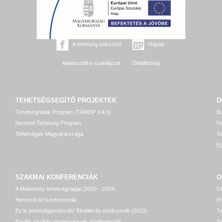
A tehetség sokszínű
Naptár
Adatkezelési szabályzat
Oldaltérkép
TEHETSÉGSEGÍTŐ
PROJEKTEK
D
Tehetséghidak Program (TÁMOP 3.4.5)
Bo
Nemzeti Tehetség Program
Fe
Tehetségek Magyarországa
T
Eg
SZAKMAI KONFERENCIÁK
O
A Matehetsz tehetségnapjai (2010 - 2024)
OP
Nemzetközi konferenciák
P
Ez is tehetséggondozás! Elmélet és módszerek (2013)
T
Egyéb, további rendezvények, konferenciák
Te