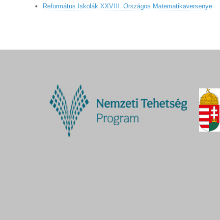
Református Iskolák XXVIII. Országos Matematikaversenye