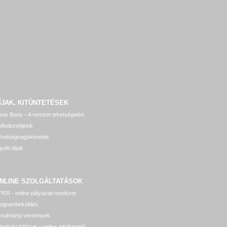
ÍJAK, KITÜNTETÉSEK
nis Bona – A nemzet tehetségeiért
lfedezettjeink
ehetségnagykövetek
yéb díjak
NLINE SZOLGÁLTATÁSOK
ER - online pályázati rendszer
rogrambeküldés
anulmányi versenyek
hetség hálózat – online adatkezelő