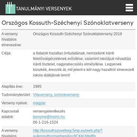
Országos Kossuth-Széchenyi Szónoklatverseny
A verseny
Országos Kossuth-Széchenyi Szónoklatverseny 2019
hivatalos
elnevezése:
Célja:
a fiatalok hazafias öntudatának, nemzetünk iránti
felelősségérzetének erősítése, valamint iskolájuk névadója
iránti tisztelet, nagyrabecsülés elmélyítése. Legyenek
büszkék, érezzék át, mit jelent e két nagy hazafiról elnevezett
iskola diákjának lenni!
Alapítás éve:
1995
Tudományterület:
Vitaverseny, szónokverseny
Verseny nyelve:
magyar
Kapcsolati
versenyjelentkezés
adatok:
benyine@inpiro.hu
06-1-216-1524
A verseny
http://kossuthszovetseg.5mp.eu/web.php?
hivatalos
a=kossuthszovetseg&o=9CKkUWvIBs