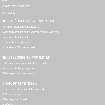
Adatkezelési szabályzat
Oldaltérkép
TEHETSÉGSEGÍTŐ SZERVEZETEK
Nemzeti Tehetségsegítő Tanács
Magyar Tehetségsegítő Szervezetek Szövetsége
Nemzeti Tehetségpont
Európai Tehetségközpont
A Matehetsz Tagszervezetei
TEHETSÉGSEGÍTŐ
PROJEKTEK
Tehetséghidak Program (TÁMOP 3.4.5)
Nemzeti Tehetség Program
Tehetségek Magyarországa
DÍJAK, KITÜNTETÉSEK
Bonis Bona – A nemzet tehetségeiért
Felfedezettjeink
Tehetségnagykövetek
Egyéb díjak