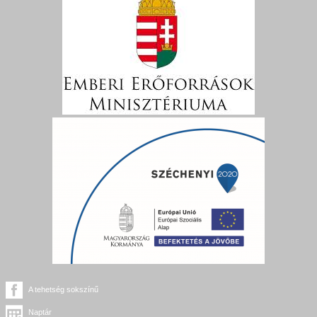
A tehetség sokszínű
Naptár