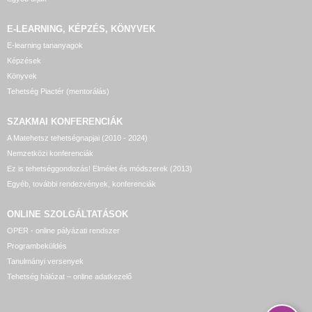
E-LEARNING, KÉPZÉS, KÖNYVEK
E-learning tananyagok
Képzések
Könyvek
Tehetség Piactér (mentorálás)
SZAKMAI KONFERENCIÁK
A Matehetsz tehetségnapjai (2010 - 2024)
Nemzetközi konferenciák
Ez is tehetséggondozás! Elmélet és módszerek (2013)
Egyéb, további rendezvények, konferenciák
ONLINE SZOLGÁLTATÁSOK
OPER - online pályázati rendszer
Programbeküldés
Tanulmányi versenyek
Tehetség hálózat – online adatkezelő