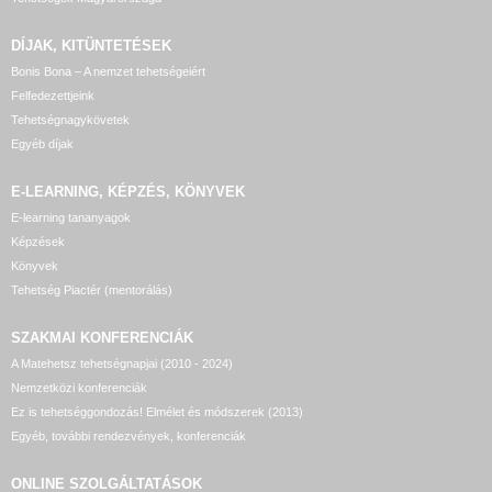
DÍJAK, KITÜNTETÉSEK
Bonis Bona – A nemzet tehetségeiért
Felfedezettjeink
Tehetségnagykövetek
Egyéb díjak
E-LEARNING, KÉPZÉS, KÖNYVEK
E-learning tananyagok
Képzések
Könyvek
Tehetség Piactér (mentorálás)
SZAKMAI KONFERENCIÁK
A Matehetsz tehetségnapjai (2010 - 2024)
Nemzetközi konferenciák
Ez is tehetséggondozás! Elmélet és módszerek (2013)
Egyéb, további rendezvények, konferenciák
ONLINE SZOLGÁLTATÁSOK