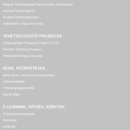
Magyar Tehetségsegítő Szervezetek Szövetsége
Nemzeti Tehetségpont
Európai Tehetségközpont
A Matehetsz Tagszervezetei
TEHETSÉGSEGÍTŐ
PROJEKTEK
Tehetséghidak Program (TÁMOP 3.4.5)
Nemzeti Tehetség Program
Tehetségek Magyarországa
DÍJAK, KITÜNTETÉSEK
Bonis Bona – A nemzet tehetségeiért
Felfedezettjeink
Tehetségnagykövetek
Egyéb díjak
E-LEARNING, KÉPZÉS, KÖNYVEK
E-learning tananyagok
Képzések
Könyvek