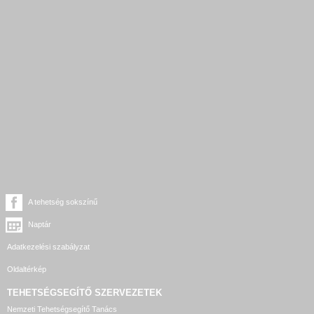
A tehetség sokszínű
Naptár
Adatkezelési szabályzat
Oldaltérkép
TEHETSÉGSEGÍTŐ SZERVEZETEK
Nemzeti Tehetségsegítő Tanács