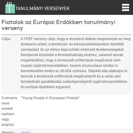
Fiatalok az Európai Erdőkben tanulmányi
verseny
Célja:
A YPEF verseny célja, hogy a résztvevő diákok megismerjék az öreg
kontinens erdeit, a természet- és környezetvédelemben betöltött
szerepüket, és az ehhez kapcsolódó erdészeti tevékenységeket.
Kerüljenek közelebb a fenntarthatóság elvéhez, valamint annak
megértéséhez, hogy a természeti erőforrások megőrzése nem
csupán saját környezetükben, hanem összeurópai szinten is
kiemelkedően fontos az ott élők számára. Objektív kép alakuljon ki
bennük a természeti erőforrások megőrzéséről és a velük való
fenntartható gazdálkodás szükségességéről saját környezetükben
és európai léptékben egyaránt.
A verseny
"Young People in European Forests"
neve
eredeti
nyelven
vagy
angolul:
Verseny
angol