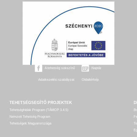
A tehetség sokszínű
Naptár
Adatkezelési szabályzat
Oldaltérkép
TEHETSÉGSEGÍTŐ
PROJEKTEK
D
Tehetséghidak Program (TÁMOP 3.4.5)
Bo
Nemzeti Tehetség Program
Fe
Tehetségek Magyarországa
T
Eg