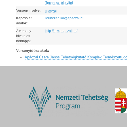
Technika, életvitel
Verseny nyelve:
magyar
Kapcsolati
lorinczeniko@apaczai.hu
adatok:
A verseny
http://attv.apaczai.hu/
hivatalos
honlapja:
Versenyidőszakok:
Apáczai Csere János Tehetségkutató Komplex Természettud