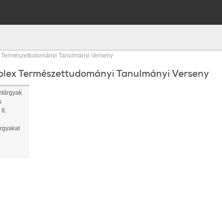
 Természettudományi Tanulmányi Verseny
plex Természettudományi Tanulmányi Verseny
ntárgyak
s
 8.
rgyakat