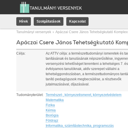
Hírek
Szolgáltatások
Kapcsolat
Tanulmányi versenyek
Apáczai Csere János Tehetségkutató Komplex
Apáczai Csere János Tehetségkutató Kom
Célja:
Az ATTV célja: a természettudományi ismeretek és ta
tanításának és tanulásának népszerűsítése, ingyene
versenyzési lehetőséget teremteni a tehetséges 7. és
évfolyamos tanulóknak, aktív szerepet vállalni a
tehetséggondozásban, a természettudományos tantá
tanító pedagógusok megbecsülése, a résztvevők
jutalmazásával, díjazásával.
Tudományterület:
Természet-, környezetismeret, környezetvédelem
Matematika
Fizika
Kémia
Biológia
Földrajz
Informatika, számítástechnika, programozás