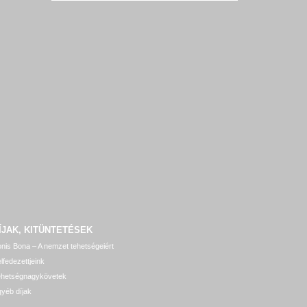
ÍJAK, KITÜNTETÉSEK
nis Bona – A nemzet tehetségeiért
lfedezettjeink
ehetségnagykövetek
yéb díjak