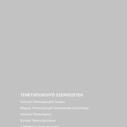
TEHETSÉGSEGÍTŐ SZERVEZETEK
Nemzeti Tehetségsegítő Tanács
Magyar Tehetségsegítő Szervezetek Szövetsége
Nemzeti Tehetségpont
Európai Tehetségközpont
A Matehetsz Tagszervezetei