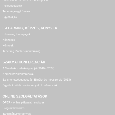
Bonis Bona – A nemzet tehetségeiért
Felfedezettjeink
Tehetségnagykövetek
Egyéb díjak
E-LEARNING, KÉPZÉS, KÖNYVEK
E-learning tananyagok
Képzések
Könyvek
Tehetség Piactér (mentorálás)
SZAKMAI KONFERENCIÁK
A Matehetsz tehetségnapjai (2010 - 2024)
Nemzetközi konferenciák
Ez is tehetséggondozás! Elmélet és módszerek (2013)
Egyéb, további rendezvények, konferenciák
ONLINE SZOLGÁLTATÁSOK
OPER - online pályázati rendszer
Programbeküldés
Tanulmányi versenyek