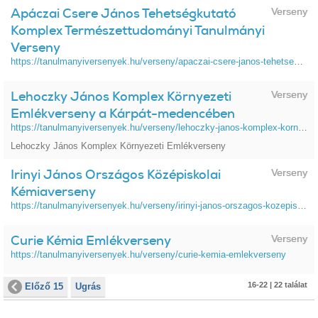
Apáczai Csere János Tehetségkutató
Verseny
Komplex Természettudományi Tanulmányi
Verseny
https://tanulmanyiversenyek.hu/verseny/apaczai-csere-janos-tehetsegkutato-komplex-termeszettudomanyi-tanulmanyi-verseny
Lehoczky János Komplex Környezeti
Verseny
Emlékverseny a Kárpát-medencében
https://tanulmanyiversenyek.hu/verseny/lehoczky-janos-komplex-kornyezeti-emlekverseny-karpat-medenceben
Lehoczky János Komplex Környezeti Emlékverseny
Irinyi János Országos Középiskolai
Verseny
Kémiaverseny
https://tanulmanyiversenyek.hu/verseny/irinyi-janos-orszagos-kozepiskolai-kemiaverseny
Curie Kémia Emlékverseny
Verseny
https://tanulmanyiversenyek.hu/verseny/curie-kemia-emlekverseny
16-22 | 22 találat
Előző 15
Ugrás