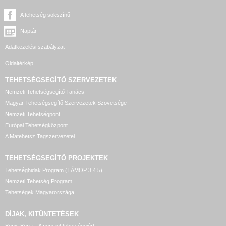
A tehetség sokszínű
Naptár
Adatkezelési szabályzat
Oldaltérkép
TEHETSÉGSEGÍTŐ SZERVEZETEK
Nemzeti Tehetségsegítő Tanács
Magyar Tehetségsegítő Szervezetek Szövetsége
Nemzeti Tehetségpont
Európai Tehetségközpont
A Matehetsz Tagszervezetei
TEHETSÉGSEGÍTŐ
PROJEKTEK
Tehetséghidak Program (TÁMOP 3.4.5)
Nemzeti Tehetség Program
Tehetségek Magyarországa
DÍJAK, KITÜNTETÉSEK