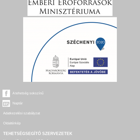
A tehetség sokszínű
Naptár
Adatkezelési szabályzat
Oldaltérkép
TEHETSÉGSEGÍTŐ SZERVEZETEK