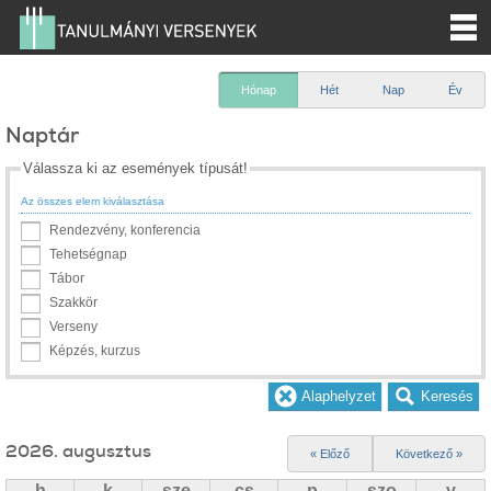
Hónap
Hét
Nap
Év
Naptár
Válassza ki az események típusát!
Az összes elem kiválasztása
Rendezvény, konferencia
Tehetségnap
Tábor
Szakkör
Verseny
Képzés, kurzus
2026. augusztus
« Előző
Következő »
h
k
sze
cs
p
szo
v