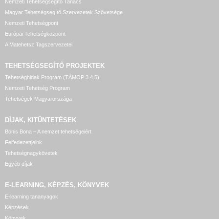
Nemzeti Tehetségsegítő Tanács
Magyar Tehetségsegítő Szervezetek Szövetsége
Nemzeti Tehetségpont
Európai Tehetségközpont
A Matehetsz Tagszervezetei
TEHETSÉGSEGÍTŐ
PROJEKTEK
Tehetséghidak Program (TÁMOP 3.4.5)
Nemzeti Tehetség Program
Tehetségek Magyarországa
DÍJAK, KITÜNTETÉSEK
Bonis Bona – A nemzet tehetségeiért
Felfedezettjeink
Tehetségnagykövetek
Egyéb díjak
E-LEARNING, KÉPZÉS, KÖNYVEK
E-learning tananyagok
Képzések
Könyvek