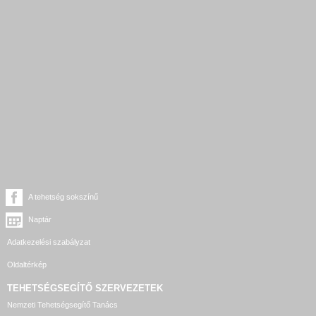
A tehetség sokszínű
Naptár
Adatkezelési szabályzat
Oldaltérkép
TEHETSÉGSEGÍTŐ SZERVEZETEK
Nemzeti Tehetségsegítő Tanács