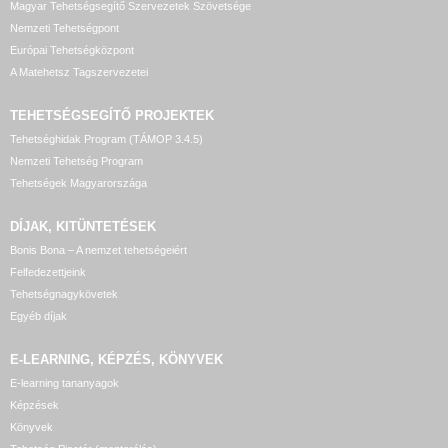
Magyar Tehetségsegítő Szervezetek Szövetsége
Nemzeti Tehetségpont
Európai Tehetségközpont
A Matehetsz Tagszervezetei
TEHETSÉGSEGÍTŐ
PROJEKTEK
Tehetséghidak Program (TÁMOP 3.4.5)
Nemzeti Tehetség Program
Tehetségek Magyarországa
DÍJAK, KITÜNTETÉSEK
Bonis Bona – A nemzet tehetségeiért
Felfedezettjeink
Tehetségnagykövetek
Egyéb díjak
E-LEARNING, KÉPZÉS, KÖNYVEK
E-learning tananyagok
Képzések
Könyvek