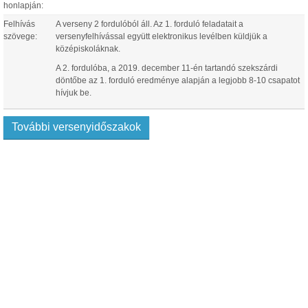
honlapján:
Felhívás
A verseny 2 fordulóból áll. Az 1. forduló feladatait a
szövege:
versenyfelhívással együtt elektronikus levélben küldjük a
középiskoláknak.
A 2. fordulóba, a 2019. december 11-én tartandó szekszárdi
döntőbe az 1. forduló eredménye alapján a legjobb 8-10 csapatot
hívjuk be.
További versenyidőszakok