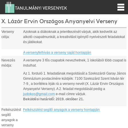
X. Lázár Ervin Országos Anyanyelvi Verseny
Verseny
Azoknak a diákoknak a jelentkezését várjuk, akik kedvelik az
célja:
alkotó csapatmunkát, a kreativitást igénylő nyelvészeti feladatokat
és játékokat.
A versenyfelhívás a verseny saját honlapján
Nevezés
A versenyre 3 fős csapatok nevezhetnek, 1 iskolából több csapat is
módja:
indulhat.
Az 1. forduló 1. feladatának megoldását a Szekszárdi Garay János
Gimnázium postacímére küldjék: 7100 Szekszárd Szent István tér
7-9., a borítékra írják rá a verseny nevét (X. Lázár Ervin Országos
Anyanyelvi Verseny). A 2. feladat megoldását pedig a
judokos@gmail.com
e-mail címre várjuk.
Beküldési határidő: 2019. október 21.
Felkészülést
Felkészülést segítő anyagok a verseny honlapján
segítő
anyagok a
verseny