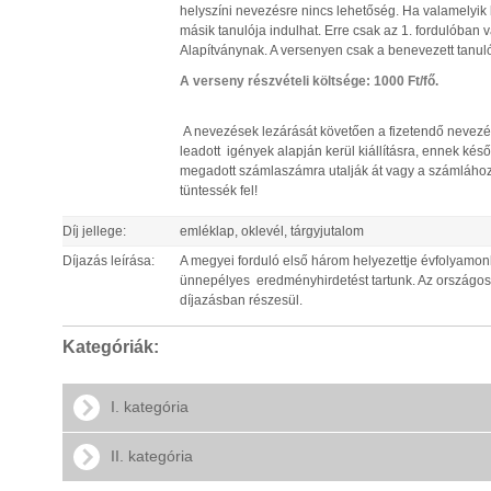
helyszíni nevezésre nincs lehetőség. Ha valamelyik 
másik tanulója indulhat. Erre csak az 1. fordulóban
Alapítványnak. A versenyen csak a benevezett tanuló
A verseny részvételi költsége: 1000 Ft/fő.
A nevezések lezárását követően a fizetendő nevez
leadott igények alapján kerül kiállításra, ennek ké
megadott számlaszámra utalják át vagy a számlához 
tüntessék fel!
Díj jellege:
emléklap, oklevél, tárgyjutalom
Díjazás leírása:
A megyei forduló első három helyezettje évfolyamo
ünnepélyes eredményhirdetést tartunk. Az országos 
díjazásban részesül.
Kategóriák:
I. kategória
II. kategória