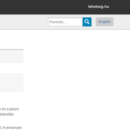
tehetseg.hu
English
 és a jelszó
módosítás
t. A versenyen