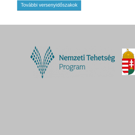
További versenyidőszakok