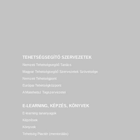
TEHETSÉGSEGÍTŐ SZERVEZETEK
Nemzeti Tehetségsegítő Tanács
Magyar Tehetségsegítő Szervezetek Szövetsége
Nemzeti Tehetségpont
Európai Tehetségközpont
A Matehetsz Tagszervezetei
E-LEARNING, KÉPZÉS, KÖNYVEK
E-learning tananyagok
Képzések
Könyvek
Tehetség Piactér (mentorálás)