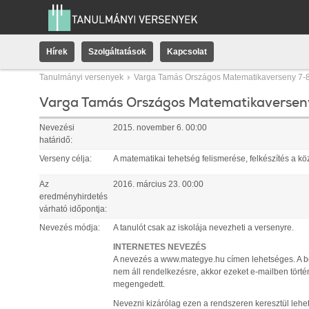
Hírek
Szolgáltatások
Kapcsolat
Tanulmányi versenyek
Varga Tamás Országos Matematikaverseny 7-8
Varga Tamás Országos Matematikaversen
Nevezési
2015. november 6. 00:00
határidő:
Verseny célja:
A matematikai tehetség felismerése, felkészítés a k
Az
2016. március 23. 00:00
eredményhirdetés
várható időpontja:
Nevezés módja:
A tanulót csak az iskolája nevezheti a versenyre.
INTERNETES NEVEZÉS
A nevezés a www.mategye.hu címen lehetséges. A be
nem áll rendelkezésre, akkor ezeket e-mailben tört
megengedett.
Nevezni kizárólag ezen a rendszeren keresztül lehe