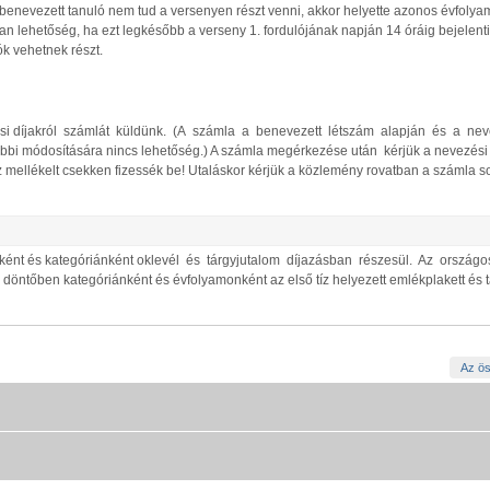
benevezett tanuló nem tud a versenyen részt venni, akkor helyette azonos évfolyam
 van lehetőség, ha ezt legkésőbb a verseny 1. fordulójának napján 14 óráig bejelen
k vehetnek részt.
ési díjakról számlát küldünk. (A számla a benevezett létszám alapján és a ne
sőbbi módosítására nincs lehetőség.) A számla megérkezése után kérjük a nevezési 
mellékelt csekken fizessék be! Utaláskor kérjük a közlemény rovatban a számla 
nként és kategóriánként oklevél és tárgyjutalom díjazásban részesül. Az ország
döntőben kategóriánként és évfolyamonként az első tíz helyezett emlékplakett és 
Az ös