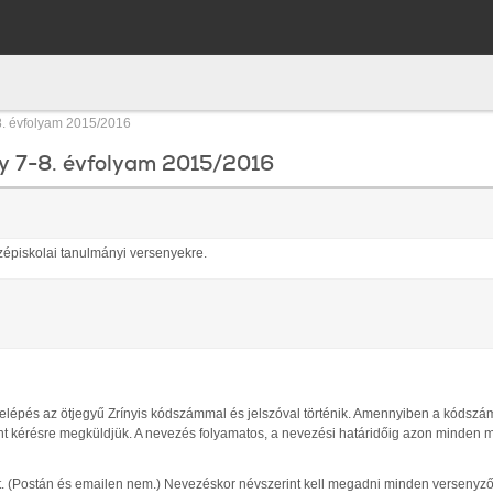
. évfolyam 2015/2016
y 7-8. évfolyam 2015/2016
özépiskolai tanulmányi versenyekre.
lépés az ötjegyű Zrínyis kódszámmal és jelszóval történik. Amennyiben a kódszám
ént kérésre megküldjük. A nevezés folyamatos, a nevezési határidőig azon minden 
t. (Postán és emailen nem.) Nevezéskor névszerint kell megadni minden versenyző