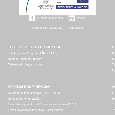
A tehetség sokszínű
Naptár
Adatkezelési szabályzat
Oldaltérkép
TEHETSÉGSEGÍTŐ
PROJEKTEK
D
Tehetséghidak Program (TÁMOP 3.4.5)
Bo
Nemzeti Tehetség Program
Fe
Tehetségek Magyarországa
T
Eg
SZAKMAI KONFERENCIÁK
O
A Matehetsz tehetségnapjai (2010 - 2024)
OP
Nemzetközi konferenciák
P
Ez is tehetséggondozás! Elmélet és módszerek (2013)
T
Egyéb, további rendezvények, konferenciák
Te