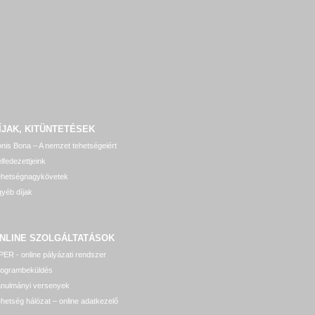
ÍJAK, KITÜNTETÉSEK
nis Bona – A nemzet tehetségeiért
lfedezettjeink
ehetségnagykövetek
yéb díjak
NLINE SZOLGÁLTATÁSOK
ER - online pályázati rendszer
rogrambeküldés
anulmányi versenyek
hetség hálózat – online adatkezelő