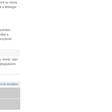
ról az iskola
tik a Mategye
vezéskor
díjat a
sorszámát
os döntő után
tárgyjutalom
szes kinyitása