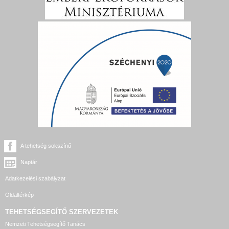
A tehetség sokszínű
Naptár
Adatkezelési szabályzat
Oldaltérkép
TEHETSÉGSEGÍTŐ SZERVEZETEK
Nemzeti Tehetségsegítő Tanács