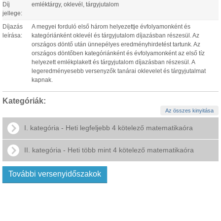
Díj
emléktárgy, oklevél, tárgyjutalom
jellege:
Díjazás
A megyei forduló első három helyezettje évfolyamonként és
leírása:
kategóriánként oklevél és tárgyjutalom díjazásban részesül. Az
országos döntő után ünnepélyes eredményhirdetést tartunk. Az
országos döntőben kategóriánként és évfolyamonként az első tíz
helyezett emlékplakett és tárgyjutalom díjazásban részesül. A
legeredményesebb versenyzők tanárai oklevelet és tárgyjutalmat
kapnak.
Kategóriák:
Az összes kinyitása
I. kategória - Heti legfeljebb 4 kötelező matematikaóra
II. kategória - Heti több mint 4 kötelező matematikaóra
További versenyidőszakok