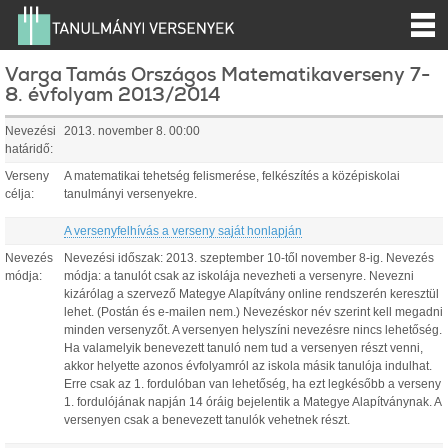
Varga Tamás Országos Matematikaverseny 7-
8. évfolyam 2013/2014
Nevezési
2013. november 8. 00:00
határidő:
Verseny
A matematikai tehetség felismerése, felkészítés a középiskolai
célja:
tanulmányi versenyekre.
A versenyfelhívás a verseny saját honlapján
Nevezés
Nevezési időszak: 2013. szeptember 10-től november 8-ig. Nevezés
módja:
módja: a tanulót csak az iskolája nevezheti a versenyre. Nevezni
kizárólag a szervező Mategye Alapítvány online rendszerén keresztül
lehet. (Postán és e-mailen nem.) Nevezéskor név szerint kell megadni
minden versenyzőt. A versenyen helyszíni nevezésre nincs lehetőség.
Ha valamelyik benevezett tanuló nem tud a versenyen részt venni,
akkor helyette azonos évfolyamról az iskola másik tanulója indulhat.
Erre csak az 1. fordulóban van lehetőség, ha ezt legkésőbb a verseny
1. fordulójának napján 14 óráig bejelentik a Mategye Alapítványnak. A
versenyen csak a benevezett tanulók vehetnek részt.