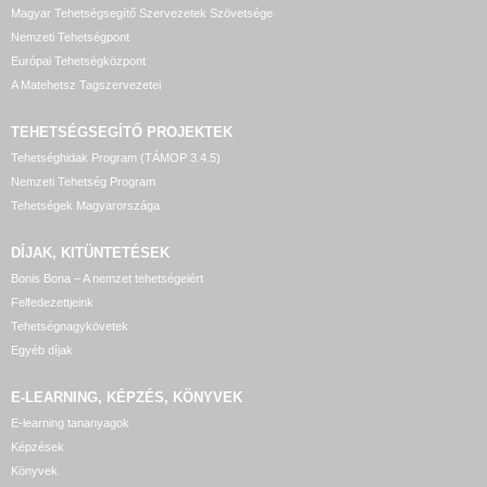
Magyar Tehetségsegítő Szervezetek Szövetsége
Nemzeti Tehetségpont
Európai Tehetségközpont
A Matehetsz Tagszervezetei
TEHETSÉGSEGÍTŐ
PROJEKTEK
Tehetséghidak Program (TÁMOP 3.4.5)
Nemzeti Tehetség Program
Tehetségek Magyarországa
DÍJAK, KITÜNTETÉSEK
Bonis Bona – A nemzet tehetségeiért
Felfedezettjeink
Tehetségnagykövetek
Egyéb díjak
E-LEARNING, KÉPZÉS, KÖNYVEK
E-learning tananyagok
Képzések
Könyvek