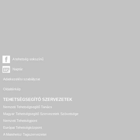
A tehetség sokszínű
Naptár
Adatkezelési szabályzat
Oldaltérkép
TEHETSÉGSEGÍTŐ SZERVEZETEK
Nemzeti Tehetségsegítő Tanács
Magyar Tehetségsegítő Szervezetek Szövetsége
Nemzeti Tehetségpont
Európai Tehetségközpont
A Matehetsz Tagszervezetei