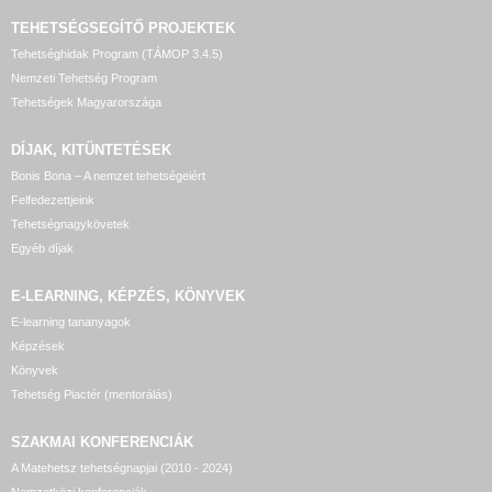
TEHETSÉGSEGÍTŐ
PROJEKTEK
Tehetséghidak Program (TÁMOP 3.4.5)
Nemzeti Tehetség Program
Tehetségek Magyarországa
DÍJAK, KITÜNTETÉSEK
Bonis Bona – A nemzet tehetségeiért
Felfedezettjeink
Tehetségnagykövetek
Egyéb díjak
E-LEARNING, KÉPZÉS, KÖNYVEK
E-learning tananyagok
Képzések
Könyvek
Tehetség Piactér (mentorálás)
SZAKMAI KONFERENCIÁK
A Matehetsz tehetségnapjai (2010 - 2024)