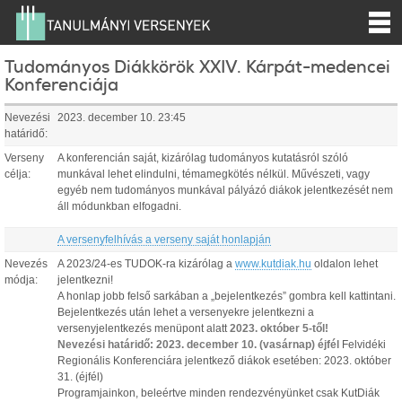
Tudományos Diákkörök XXIV. Kárpát-medencei
Konferenciája
Nevezési
2023. december 10. 23:45
határidő:
Verseny
A konferencián saját, kizárólag tudományos kutatásról szóló
célja:
munkával lehet elindulni, témamegkötés nélkül. Művészeti, vagy
egyéb nem tudományos munkával pályázó diákok jelentkezését nem
áll módunkban elfogadni.
A versenyfelhívás a verseny saját honlapján
Nevezés
A 2023/24-es TUDOK-ra kizárólag a
www.kutdiak.hu
oldalon lehet
módja:
jelentkezni!
A honlap jobb felső sarkában a „bejelentkezés” gombra kell kattintani.
Bejelentkezés után lehet a versenyekre jelentkezni a
versenyjelentkezés menüpont alatt
2023. október 5-től!
Nevezési határidő: 2023. december 10. (vasárnap) éjfél
Felvidéki
Regionális Konferenciára jelentkező diákok esetében: 2023. október
31. (éjfél)
Programjainkon, beleértve minden rendezvényünket csak KutDiák