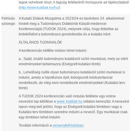
tagok vehetnek részt. A tagság feltételéről honlapunk ad tájékoztatást!
(
http://www.kutdiak.hu/hu/
)
Felhívás
A Kutató Diákok Mozgalma a 2023/24-es tanévben 24. alkalommal
szövege:
hirdeti meg a Tudományos Diákkörök Kárpát-medencei
Konferenciáját (TUDOK 2024), melynek célja, hogy felkeltse az
érdeklődést a tudományos gondolkodás és a kutatás iránt.
ÁLTALÁNOS TUDNIVALÓK
A konferencián kétféle módon lehet indulni:
a., Saját, önálló tudományos kutatásról szóló munkával, mely az elért
eredményeket tartalmazza (Elvégzett kutatási tömb)
b., Lehetőség nyílik olyan tudományos kutatásról szóló munkával is
indulni, amely a hipotézisre épít, kidolgozott módszertannal
rendelkezik, de még nem rendelkezik eredményekkel (Kutatási terv
tömb)
A TUDOK 2024 konferencián való indulás feltétele egy online
nevezési lap kitöltése a
www. kutdiak.hu
oldalon keresztül. A nevezési
lapon meg kell jelölni, hogy az Elvégzett kutatási tömbben vagy a
Kutatási terv tömbben szeretne indulni a nevező. Egy munkával csak
egy tömbben lehet indulni.
További információ a
versenyfelhívásban
.