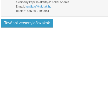
A verseny kapcsolattartója: Kollár Andrea
E-mail:
kutdiak@kutdiak.hu
Telefon: +36 30 219 9951
További versenyidőszakok