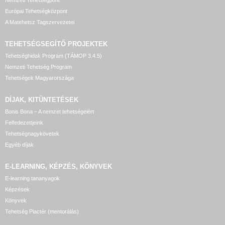
Nemzeti Tehetségpont
Európai Tehetségközpont
A Matehetsz Tagszervezetei
TEHETSÉGSEGÍTŐ
PROJEKTEK
Tehetséghidak Program (TÁMOP 3.4.5)
Nemzeti Tehetség Program
Tehetségek Magyarországa
DÍJAK, KITÜNTETÉSEK
Bonis Bona – A nemzet tehetségeiért
Felfedezettjeink
Tehetségnagykövetek
Egyéb díjak
E-LEARNING, KÉPZÉS, KÖNYVEK
E-learning tananyagok
Képzések
Könyvek
Tehetség Piactér (mentorálás)