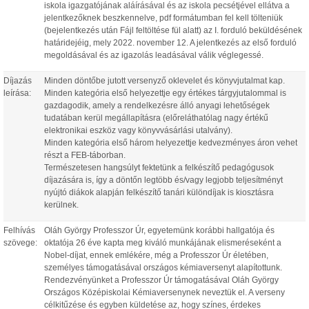
iskola igazgatójának aláírásával és az iskola pecsétjével ellátva a
jelentkezőknek beszkennelve, pdf formátumban fel kell tölteniük
(bejelentkezés után Fájl feltöltése fül alatt) az I. forduló beküldésének
határidejéig, mely 2022. november 12. A jelentkezés az első forduló
megoldásával és az igazolás leadásával válik véglegessé.
Díjazás
Minden döntőbe jutott versenyző oklevelet és könyvjutalmat kap.
leírása:
Minden kategória első helyezettje egy értékes tárgyjutalommal is
gazdagodik, amely a rendelkezésre álló anyagi lehetőségek
tudatában kerül megállapításra (előreláthatólag nagy értékű
elektronikai eszköz vagy könyvvásárlási utalvány).
Minden kategória első három helyezettje kedvezményes áron vehet
részt a FEB-táborban.
Természetesen hangsúlyt fektetünk a felkészítő pedagógusok
díjazására is, így a döntőn legtöbb és/vagy legjobb teljesítményt
nyújtó diákok alapján felkészítő tanári különdíjak is kiosztásra
kerülnek.
Felhívás
Oláh György Professzor Úr, egyetemünk korábbi hallgatója és
szövege:
oktatója 26 éve kapta meg kiváló munkájának elismeréseként a
Nobel-díjat, ennek emlékére, még a Professzor Úr életében,
személyes támogatásával országos kémiaversenyt alapítottunk.
Rendezvényünket a Professzor Úr támogatásával Oláh György
Országos Középiskolai Kémiaversenynek neveztük el. A verseny
célkitűzése és egyben küldetése az, hogy színes, érdekes