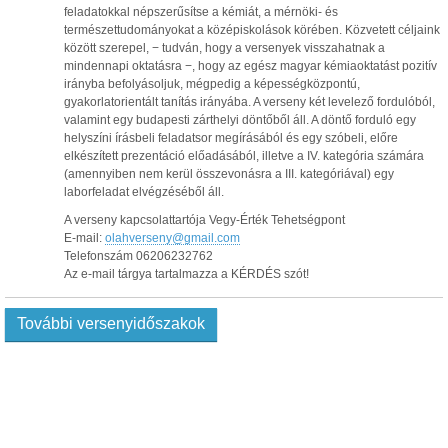
feladatokkal népszerűsítse a kémiát, a mérnöki- és
természettudományokat a középiskolások körében. Közvetett céljaink
között szerepel, − tudván, hogy a versenyek visszahatnak a
mindennapi oktatásra −, hogy az egész magyar kémiaoktatást pozitív
irányba befolyásoljuk, mégpedig a képességközpontú,
gyakorlatorientált tanítás irányába. A verseny két levelező fordulóból,
valamint egy budapesti zárthelyi döntőből áll. A döntő forduló egy
helyszíni írásbeli feladatsor megírásából és egy szóbeli, előre
elkészített prezentáció előadásából, illetve a IV. kategória számára
(amennyiben nem kerül összevonásra a III. kategóriával) egy
laborfeladat elvégzéséből áll.
A verseny kapcsolattartója Vegy-Érték Tehetségpont
E-mail:
olahverseny@gmail.com
Telefonszám 06206232762
Az e-mail tárgya tartalmazza a KÉRDÉS szót!
További versenyidőszakok