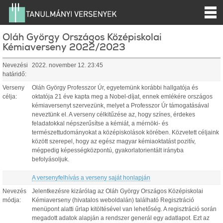
Oláh György Országos Középiskolai
Kémiaverseny 2022/2023
Nevezési
2022. november 12. 23:45
határidő:
Verseny
Oláh György Professzor Úr, egyetemünk korábbi hallgatója és
célja:
oktatója 21 éve kapta meg a Nobel-díjat, ennek emlékére országos
kémiaversenyt szervezünk, melyet a Professzor Úr támogatásával
neveztünk el. A verseny célkitűzése az, hogy színes, érdekes
feladatokkal népszerűsítse a kémiát, a mérnöki- és
természettudományokat a középiskolások körében. Közvetett céljaink
között szerepel, hogy az egész magyar kémiaoktatást pozitív,
mégpedig képességközpontú, gyakorlatorientált irányba
befolyásoljuk.
A versenyfelhívás a verseny saját honlapján
Nevezés
Jelentkezésre kizárólag az Oláh György Országos Középiskolai
módja:
Kémiaverseny (hivatalos weboldalán) található Regisztráció
menüpont alatti űrlap kitöltésével van lehetőség. A regisztráció során
megadott adatok alapján a rendszer generál egy adatlapot. Ezt az