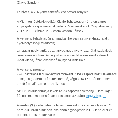
(Dávid Sándor)
Felhívás, a 2. Nyelvészkedők csapatversenyre!
A Míg megnövök Akkreditált Kiváló Tehetségpont újra országos
anyanyelvi csapatversenyt hirdet 2. Nyelvészkedők Csapatverseny
2017 -2018. címmel 2–6. osztályos tanulóknak.
A verseny feladatai:
(grammatikai, helyesírási, nyelvhasználati,
nyelvhelyességi feladatok)
a magyar nyelv tantárgy tananyagára, a nyelvhasználati szabályok
ismeretére épülnek. A megoldások során felszínre kerül a diákok
kreativitása, józan okoskodása, nyelvi fantáziája.
A verseny menete:
2 - 6. osztályos tanulók évfolyamonkénti 4 fős csapatainak 2 levelezős
- ; majd a (3.) területi írásbeli forduló, végül a (4.) Kárpát-medencei
döntő formájában rendezzük meg.
Az 1-2. forduló formája levelező. A csapatok a verseny 3. fordulóját
írásbeli munka formájában oldják meg az alábbi
helyszíneken.
A területi (3.) fordulókban a teljes munkaidő minden évfolyamon 45
perc. A 3. forduló minden iskolában egységesen 2018. február 9-én
(pénteken) 15:00-kor zajlik.