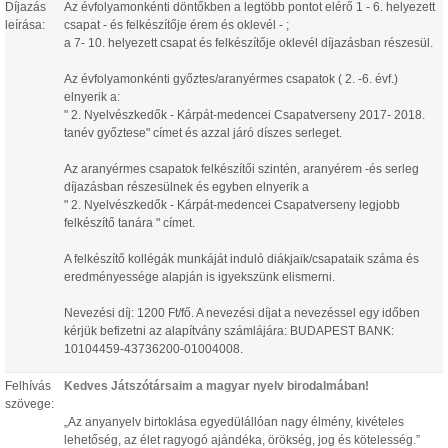
Díjazás
Az évfolyamonkénti döntőkben a legtöbb pontot elérő 1 - 6. helyezett
leírása:
csapat - és felkészítője érem és oklevél - ;
a 7- 10. helyezett csapat és felkészítője oklevél díjazásban részesül.
Az évfolyamonkénti győztes/aranyérmes csapatok ( 2. -6. évf.)
elnyerik a:
" 2. Nyelvészkedők - Kárpát-medencei Csapatverseny 2017- 2018.
tanév győztese" címet és azzal járó díszes serleget.
Az aranyérmes csapatok felkészítői szintén, aranyérem -és serleg
díjazásban részesülnek és egyben elnyerik a
" 2. Nyelvészkedők - Kárpát-medencei Csapatverseny legjobb
felkészítő tanára " címet.
A felkészítő kollégák munkáját induló diákjaik/csapataik száma és
eredményessége alapján is igyekszünk elismerni.
Nevezési díj: 1200 Ft/fő. A nevezési díjat a nevezéssel egy időben
kérjük befizetni az alapítvány számlájára: BUDAPEST BANK:
10104459-43736200-01004008.
Felhívás
Kedves Játszótársaim a magyar nyelv birodalmában!
szövege:
„Az anyanyelv birtoklása egyedülállóan nagy élmény, kivételes
lehetőség, az élet ragyogó ajándéka, örökség, jog és kötelesség.”