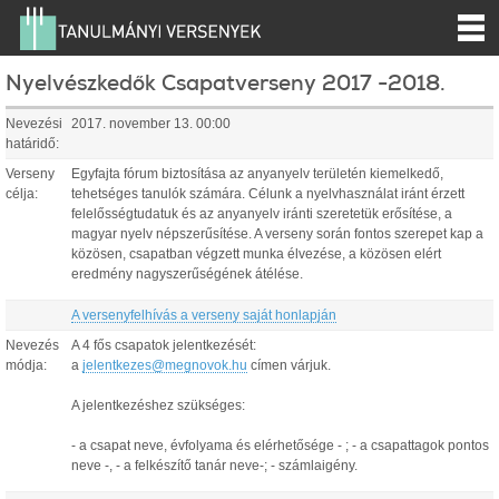
Nyelvészkedők Csapatverseny 2017 -2018.
Nevezési
2017. november 13. 00:00
határidő:
Verseny
Egyfajta fórum biztosítása az anyanyelv területén kiemelkedő,
célja:
tehetséges tanulók számára. Célunk a nyelvhasználat iránt érzett
felelősségtudatuk és az anyanyelv iránti szeretetük erősítése, a
magyar nyelv népszerűsítése. A verseny során fontos szerepet kap a
közösen, csapatban végzett munka élvezése, a közösen elért
eredmény nagyszerűségének átélése.
A versenyfelhívás a verseny saját honlapján
Nevezés
A 4 fős csapatok jelentkezését:
módja:
a
jelentkezes@megnovok.hu
címen várjuk.
A jelentkezéshez szükséges:
- a csapat neve, évfolyama és elérhetősége - ; - a csapattagok pontos
neve -, - a felkészítő tanár neve-; - számlaigény.