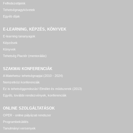
Felfedezettjeink
Tehetségnagykövetek
Egyéb díjak
E-LEARNING, KÉPZÉS, KÖNYVEK
E-learning tananyagok
Képzések
Könyvek
Tehetség Piactér (mentorálás)
SZAKMAI KONFERENCIÁK
A Matehetsz tehetségnapjai (2010 - 2024)
Nemzetközi konferenciák
Ez is tehetséggondozás! Elmélet és módszerek (2013)
Egyéb, további rendezvények, konferenciák
ONLINE SZOLGÁLTATÁSOK
OPER - online pályázati rendszer
Programbeküldés
Tanulmányi versenyek