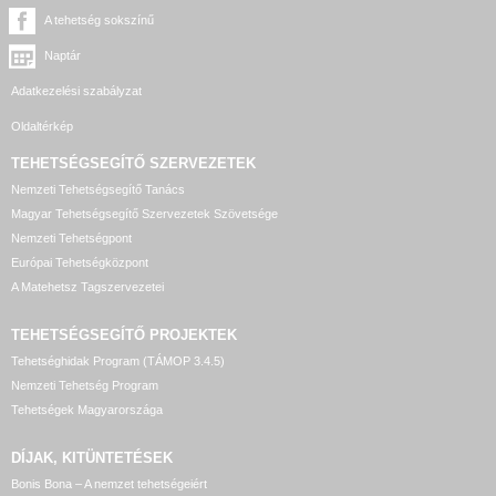
A tehetség sokszínű
Naptár
Adatkezelési szabályzat
Oldaltérkép
TEHETSÉGSEGÍTŐ SZERVEZETEK
Nemzeti Tehetségsegítő Tanács
Magyar Tehetségsegítő Szervezetek Szövetsége
Nemzeti Tehetségpont
Európai Tehetségközpont
A Matehetsz Tagszervezetei
TEHETSÉGSEGÍTŐ
PROJEKTEK
Tehetséghidak Program (TÁMOP 3.4.5)
Nemzeti Tehetség Program
Tehetségek Magyarországa
DÍJAK, KITÜNTETÉSEK
Bonis Bona – A nemzet tehetségeiért