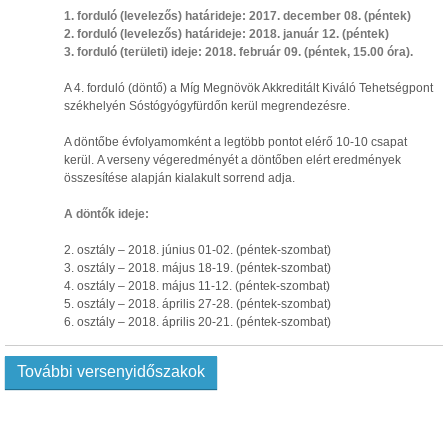
1. forduló (levelezős) határideje: 2017. december 08. (péntek)
2. forduló (levelezős) határideje: 2018. január 12. (péntek)
3. forduló (területi) ideje: 2018. február 09. (péntek, 15.00 óra).
A 4. forduló (döntő) a Míg Megnövök Akkreditált Kiváló Tehetségpont
székhelyén Sóstógyógyfürdőn kerül megrendezésre.
A döntőbe évfolyamomként a legtöbb pontot elérő 10-10 csapat
kerül. A verseny végeredményét a döntőben elért eredmények
összesítése alapján kialakult sorrend adja.
A döntők ideje:
2. osztály – 2018. június 01-02. (péntek-szombat)
3. osztály – 2018. május 18-19. (péntek-szombat)
4. osztály – 2018. május 11-12. (péntek-szombat)
5. osztály – 2018. április 27-28. (péntek-szombat)
6. osztály – 2018. április 20-21. (péntek-szombat)
További versenyidőszakok