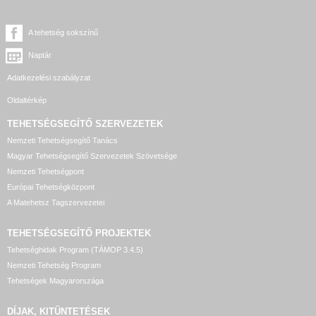
A tehetség sokszínű
Naptár
Adatkezelési szabályzat
Oldaltérkép
TEHETSÉGSEGÍTŐ SZERVEZETEK
Nemzeti Tehetségsegítő Tanács
Magyar Tehetségsegítő Szervezetek Szövetsége
Nemzeti Tehetségpont
Európai Tehetségközpont
A Matehetsz Tagszervezetei
TEHETSÉGSEGÍTŐ
PROJEKTEK
Tehetséghidak Program (TÁMOP 3.4.5)
Nemzeti Tehetség Program
Tehetségek Magyarországa
DÍJAK, KITÜNTETÉSEK