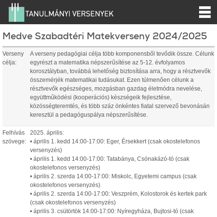
Medve Szabadtéri Matekverseny 2024/2025
Verseny
A verseny pedagógiai célja több komponensből tevődik össze. Célunk
célja:
egyrészt a matematika népszerűsítése az 5-12. évfolyamos
korosztályban, továbbá lehetőség biztosítása arra, hogy a résztvevők
összemérjék matematikai tudásukat. Ezen túlmenően célunk a
résztvevők egészséges, mozgásban gazdag életmódra nevelése,
együttműködési (kooperációs) készségeik fejlesztése,
közösségteremtés, és több száz önkéntes fiatal szervező bevonásán
keresztül a pedagóguspálya népszerűsítése.
Felhívás
2025. április:
szövege:
• április 1. kedd 14:00-17:00: Eger, Érsekkert (csak okostelefonos
versenyzés)
• április 1. kedd 14:00-17:00: Tatabánya, Csónakázó-tó (csak
okostelefonos versenyzés)
• április 2. szerda 14:00-17:00: Miskolc, Egyetemi campus (csak
okostelefonos versenyzés)
• április 2. szerda 14:00-17:00: Veszprém, Kolostorok és kertek park
(csak okostelefonos versenyzés)
• április 3. csütörtök 14:00-17:00: Nyíregyháza, Bujtosi-tó (csak