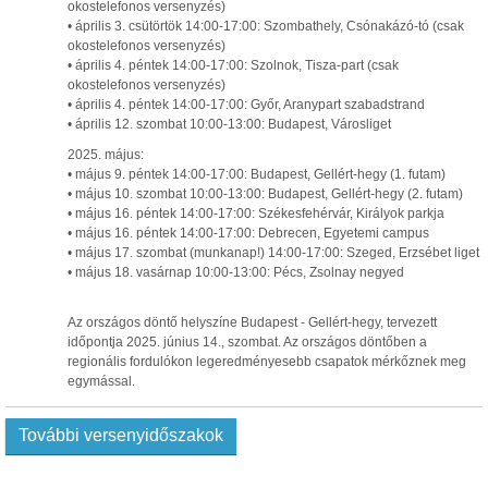
okostelefonos versenyzés)
• április 3. csütörtök 14:00-17:00: Szombathely, Csónakázó-tó (csak
okostelefonos versenyzés)
• április 4. péntek 14:00-17:00: Szolnok, Tisza-part (csak
okostelefonos versenyzés)
• április 4. péntek 14:00-17:00: Győr, Aranypart szabadstrand
• április 12. szombat 10:00-13:00: Budapest, Városliget
2025. május:
• május 9. péntek 14:00-17:00: Budapest, Gellért-hegy (1. futam)
• május 10. szombat 10:00-13:00: Budapest, Gellért-hegy (2. futam)
• május 16. péntek 14:00-17:00: Székesfehérvár, Királyok parkja
• május 16. péntek 14:00-17:00: Debrecen, Egyetemi campus
• május 17. szombat (munkanap!) 14:00-17:00: Szeged, Erzsébet liget
• május 18. vasárnap 10:00-13:00: Pécs, Zsolnay negyed
Az országos döntő helyszíne Budapest - Gellért-hegy, tervezett
időpontja 2025. június 14., szombat. Az országos döntőben a
regionális fordulókon legeredményesebb csapatok mérkőznek meg
egymással.
További versenyidőszakok