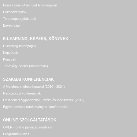
Bonis Bona – A nemzet tehetségeiért
Felfedezettjeink
Tehetségnagykövetek
Egyéb díjak
E-LEARNING, KÉPZÉS, KÖNYVEK
E-learning tananyagok
Képzések
Könyvek
Tehetség Piactér (mentorálás)
SZAKMAI KONFERENCIÁK
A Matehetsz tehetségnapjai (2010 - 2024)
Nemzetközi konferenciák
Ez is tehetséggondozás! Elmélet és módszerek (2013)
Egyéb, további rendezvények, konferenciák
ONLINE SZOLGÁLTATÁSOK
OPER - online pályázati rendszer
Programbeküldés