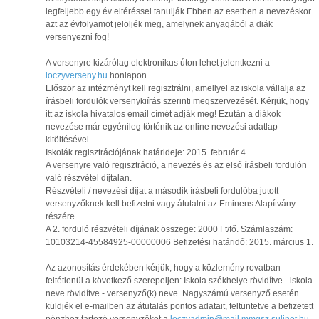
legfeljebb egy év eltéréssel tanulják Ebben az esetben a nevezéskor
azt az évfolyamot jelöljék meg, amelynek anyagából a diák
versenyezni fog!
A versenyre kizárólag elektronikus úton lehet jelentkezni a
loczyverseny.hu
honlapon.
Először az intézményt kell regisztrálni, amellyel az iskola vállalja az
írásbeli fordulók versenykiírás szerinti megszervezését. Kérjük, hogy
itt az iskola hivatalos email címét adják meg! Ezután a diákok
nevezése már egyénileg történik az online nevezési adatlap
kitöltésével.
Iskolák regisztrációjának határideje: 2015. február 4.
A versenyre való regisztráció, a nevezés és az első írásbeli fordulón
való részvétel díjtalan.
Részvételi / nevezési díjat a második írásbeli fordulóba jutott
versenyzőknek kell befizetni vagy átutalni az Eminens Alapítvány
részére.
A 2. forduló részvételi díjának összege: 2000 Ft/fő. Számlaszám:
10103214-45584925-00000006 Befizetési határidő: 2015. március 1.
Az azonosítás érdekében kérjük, hogy a közlemény rovatban
feltétlenül a következő szerepeljen: Iskola székhelye rövidítve - iskola
neve rövidítve - versenyző(k) neve. Nagyszámú versenyző esetén
küldjék el e-mailben az átutalás pontos adatait, feltüntetve a befizetett