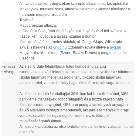
A hivatalos tankönyvjegyzéken szereplő általános és középiskolai
tankönyvek, munkafüzetek, atlaszok, valamint a kiemelt témákhoz a
honlapon megjelölt irodalom.
Továbbá:
Magyarország atlasza,
a Geo és a Földgömb című folyóiratok folyó év őszi-téli számai az
írásbeliken, továbbá a tavaszi számai a döntőn
földrajzi témájú internetes oldalak, pl. GoogleMaps, Wikimapia
aktuális hírekhez az
origo.hu
tudomány rovata illetve a
hvg.hu
Magyar utazók lexikona (Szerk.: Balázs Dénes) a megadott tudós-
utazóhoz.
Felhívás
Az első forduló feladatlapjai főleg kompetenciaalapú
szövege:
ismeretalkalmazási feladatokat tartalmaznak, melyekhez az általános
iskolai tananyag mellett az addig tanult középiskolai tananyag
alapismeretei, valamint Lóczy Lajos élete és munkássága társulnak.
A második forduló feladatlapjai 30%-ban két kiemelt témából, 30%-
ban kiemelt terület(-ek) topográfiájából és a hozzá kapcsolható
földrajzi ismeretanyagból, 40%-ban pedig a tankönyvek anyagára
épülő általános földrajzi ismeretekből, aktuális események földrajzi
vonatkozásaiból és egy megjelölt tudós, utazó földrajzi
munkásságágából állnak.
A második fordulóba az első fordulón elért teljesítmény alapján jutnak
a tanulók.