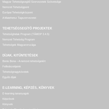
Magyar Tehetségsegítő Szervezetek Szövetsége
Nemzeti Tehetségpont
Európai Tehetségközpont
A Matehetsz Tagszervezetei
TEHETSÉGSEGÍTŐ
PROJEKTEK
Tehetséghidak Program (TÁMOP 3.4.5)
Nemzeti Tehetség Program
Tehetségek Magyarországa
DÍJAK, KITÜNTETÉSEK
Bonis Bona – A nemzet tehetségeiért
Felfedezettjeink
Tehetségnagykövetek
Egyéb díjak
E-LEARNING, KÉPZÉS, KÖNYVEK
E-learning tananyagok
Képzések
Könyvek