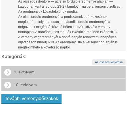
Az országos döntőre — az első forduló eredménye alapján —
kategóriánként a legjobb 23-27 tanulót hívja be a versenybizottság.
Az eredmények közzétételének módja:
Az első forduló eredményét a pontszámok beérkezésének
megfelelően folyamatosan, a második forduló eredményét a
dolgozatok megírását követő héten tesszük közzé a verseny
honlapján. A döntőbe jutott tanulók iskoláit e-mailben is értesítjük.
A verseny végeredményét a döntő napján rendezett ünnepélyes
díjátadáson hirdetjük ki. Az eredménylista a verseny honlapján is
megtekinthető a következő naptól.
Kategóriák:
Az összes kinyitása
9. évfolyam
10. évfolyam
További versenyidőszakok