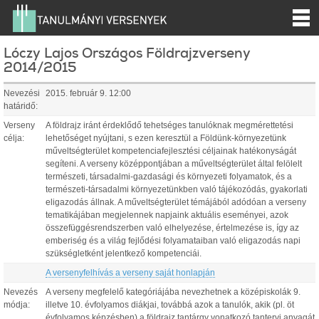
Lóczy Lajos Országos Földrajzverseny
2014/2015
Nevezési
2015. február 9. 12:00
határidő:
Verseny
A földrajz iránt érdeklődő tehetséges tanulóknak megmérettetési
célja:
lehetőséget nyújtani, s ezen keresztül a Földünk-környezetünk
műveltségterület kompetenciafejlesztési céljainak hatékonyságát
segíteni. A verseny középpontjában a műveltségterület által felölelt
természeti, társadalmi-gazdasági és környezeti folyamatok, és a
természeti-társadalmi környezetünkben való tájékozódás, gyakorlati
eligazodás állnak. A műveltségterület témájából adódóan a verseny
tematikájában megjelennek napjaink aktuális eseményei, azok
összefüggésrendszerben való elhelyezése, értelmezése is, így az
emberiség és a világ fejlődési folyamataiban való eligazodás napi
szükségletként jelentkező kompetenciái.
A versenyfelhívás a verseny saját honlapján
Nevezés
A verseny megfelelő kategóriájába nevezhetnek a középiskolák 9.
módja:
illetve 10. évfolyamos diákjai, továbbá azok a tanulók, akik (pl. öt
évfolyamos képzésben) a földrajz tantárgy vonatkozó tantervi anyagát