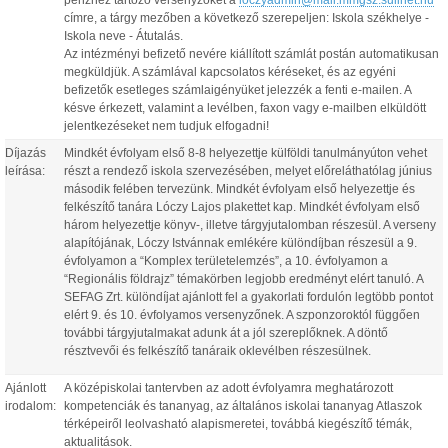
pénzhez tartozó versenyzőket a
loczyadmin@mail.mmgsz.sulinet.hu
címre, a tárgy mezőben a következő szerepeljen: Iskola székhelye -
Iskola neve - Átutalás.
Az intézményi befizető nevére kiállított számlát postán automatikusan
megküldjük. A számlával kapcsolatos kéréseket, és az egyéni
befizetők esetleges számlaigényüket jelezzék a fenti e-mailen. A
késve érkezett, valamint a levélben, faxon vagy e-mailben elküldött
jelentkezéseket nem tudjuk elfogadni!
Díjazás
Mindkét évfolyam első 8-8 helyezettje külföldi tanulmányúton vehet
leírása:
részt a rendező iskola szervezésében, melyet előreláthatólag június
második felében tervezünk. Mindkét évfolyam első helyezettje és
felkészítő tanára Lóczy Lajos plakettet kap. Mindkét évfolyam első
három helyezettje könyv-, illetve tárgyjutalomban részesül. A verseny
alapítójának, Lóczy Istvánnak emlékére különdíjban részesül a 9.
évfolyamon a “Komplex területelemzés”, a 10. évfolyamon a
“Regionális földrajz” témakörben legjobb eredményt elért tanuló. A
SEFAG Zrt. különdíjat ajánlott fel a gyakorlati fordulón legtöbb pontot
elért 9. és 10. évfolyamos versenyzőnek. A szponzoroktól függően
további tárgyjutalmakat adunk át a jól szereplőknek. A döntő
résztvevői és felkészítő tanáraik oklevélben részesülnek.
Ajánlott
A középiskolai tantervben az adott évfolyamra meghatározott
irodalom:
kompetenciák és tananyag, az általános iskolai tananyag Atlaszok
térképeiről leolvasható alapismeretei, továbbá kiegészítő témák,
aktualitások.