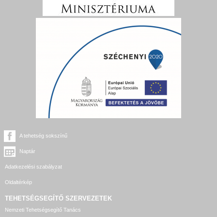
A tehetség sokszínű
Naptár
Adatkezelési szabályzat
Oldaltérkép
TEHETSÉGSEGÍTŐ SZERVEZETEK
Nemzeti Tehetségsegítő Tanács