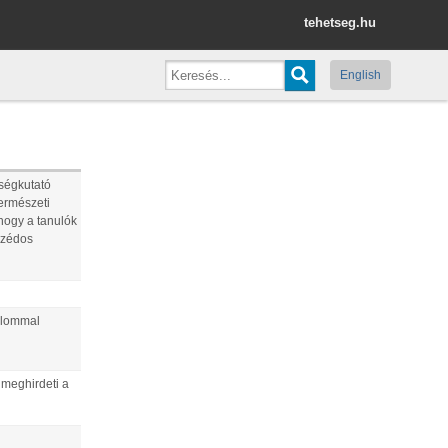
tehetseg.hu
English
tségkutató
ermészeti
 hogy a tanulók
mszédos
kalommal
 meghirdeti a