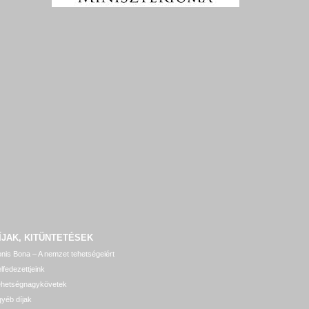
ÍJAK, KITÜNTETÉSEK
nis Bona – A nemzet tehetségeiért
lfedezettjeink
ehetségnagykövetek
yéb díjak