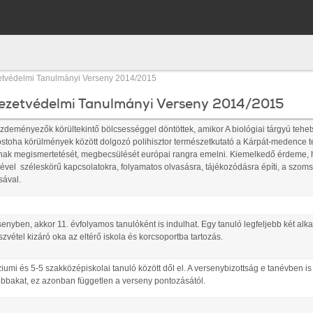
ezetvédelmi Tanulmányi Verseny 2014/2015
rnyezetvédelmi Tanulmányi Verseny 2014/2015
deményezők körültekintő bölcsességgel döntöttek, amikor A biológiai tárgyú tehe
ostoha körülmények között dolgozó polihisztor természetkutató a Kárpát-medence t
tt annak megismertetését, megbecsülését európai rangra emelni. Kiemelkedő érdeme,
ével  széleskörű kapcsolatokra, folyamatos olvasásra, tájékozódásra építi, a szo
sával.
enyben, akkor 11. évfolyamos tanulóként is indulhat. Egy tanuló legfeljebb két al
zvétel kizáró oka az eltérő iskola és korcsoportba tartozás.
mi és 5-5 szakközépiskolai tanuló között dől el. A versenybizottság e tanévben is
obbakat, ez azonban független a verseny pontozásától.