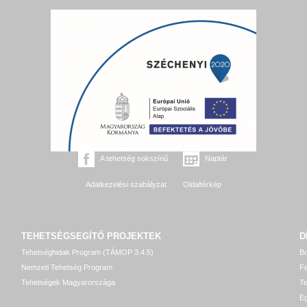
A tehetség sokszínű
Naptár
Adatkezelési szabályzat
Oldaltérkép
TEHETSÉGSEGÍTŐ
PROJEKTEK
D
Tehetséghidak Program (TÁMOP 3.4.5)
Bo
Nemzeti Tehetség Program
Fe
Tehetségek Magyarországa
T
Eg