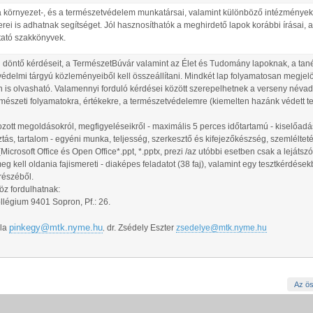
a környezet-, és a természetvédelem munkatársai, valamint különböző intézmények 
ei is adhatnak segítséget. Jól hasznosíthatók a meghirdető lapok korábbi írásai, a
tató szakkönyvek.
beli döntő kérdéseit, a TermészetBúvár valamint az Élet és Tudomány lapoknak, a tan
védelmi tárgyú közleményeiből kell összeállítani. Mindkét lap folyamatosan megjel
n is olvasható. Valamennyi forduló kérdései között szerepelhetnek a verseny névad
rmészeti folyamatokra, értékekre, a természetvédelemre (kiemelten hazánk védett te
zott megoldásokról, megfigyeléseikről - maximális 5 perces időtartamú - kiselőad
ás, tartalom - egyéni munka, teljesség, szerkesztő és kifejezőkészség, szemlélteté
crosoft Office és Open Office*.ppt, *.pptx, prezi /az utóbbi esetben csak a lejátszó 
 kell oldania fajismereti - diaképes feladatot (38 faj), valamint egy tesztkérdésekb
részéből.
öz fordulhatnak:
légium 9401 Sopron, Pf.: 26.
pinkegy@mtk.nyme.hu
ula
dr. Zsédely Eszter
zsedelye@mtk.nyme.hu
,
Az ös