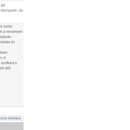
(pl.
 környezet-, és
év során
öli a versenyen
ójának -
rületei és
ásban
s. A
szoftvert a
ől álló
szes kinyitása