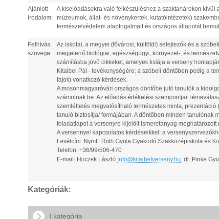
Ajánlott
A kiselőadásokra való felkészüléshez a szaktanárokon kívül 
irodalom:
múzeumok, állat- és növénykertek, kutatóintézetek) szakember
természetvédelem alapfogalmait és országos állapotát bemu
Felhívás
Az iskolai, a megyei (fővárosi, külföldi) selejtezők és a szó
szövege:
megjelenő biológiai, egészségügyi, környezet-, és természet
számításba jövő cikkeket, amelyek listája a verseny honlapjá
Kitaibel Pál - tevékenységére; a szóbeli döntőben pedig a te
fajok) vonatkozó kérdések.
A mosonmagyaróvári országos döntőbe jutó tanulók a kidolgo
számolnak be. Az előadás értékelési szempontjai: témaválaszt
szemléltetés megvalósítható természetes minta, prezentáció (Mi
tanuló biztosítja/ formájában. A döntőben minden tanulónak meg
feladatlapot a versenyre kijelölt ismeretanyag meghatározott 
A versennyel kapcsolatos kérdéseikkel: a versenyszervezőkh
Levélcím: NymE Roth Gyula Gyakorló Szakközépiskola és Kol
Telefon: +36/99/506-470
E-mail: Hoczek László
info@kitaibelverseny.hu
, dr. Pinke Gy
Kategóriák:
I.kategória