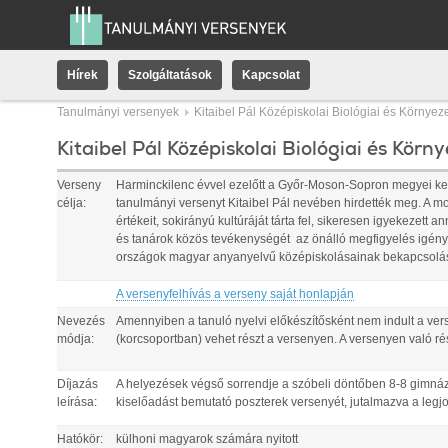
Hírek
Szolgáltatások
Kapcsolat
Tanulmányi versenyek
Kitaibel Pál Középiskolai Biológiai és Körny
Kitaibel Pál Középiskolai Biológiai és Kö
Verseny
Harminckilenc évvel ezelőtt a Győr-Moson-Sopron megyei kez
célja:
tanulmányi versenyt Kitaibel Pál nevében hirdették meg. A m
értékeit, sokirányú kultúráját tárta fel, sikeresen igyekeze
és tanárok közös tevékenységét  az önálló megfigyelés igény
országok magyar anyanyelvű középiskolásainak bekapcsolá
A versenyfelhívás a verseny saját honlapján
Nevezés
Amennyiben a tanuló nyelvi előkészítősként nem indult a vers
módja:
(korcsoportban) vehet részt a versenyen. A versenyen való rés
Díjazás
A helyezések végső sorrendje a szóbeli döntőben 8-8 gimnáziu
leírása:
kiselőadást bemutató poszterek versenyét, jutalmazva a legj
Hatókör:
külhoni magyarok számára nyitott