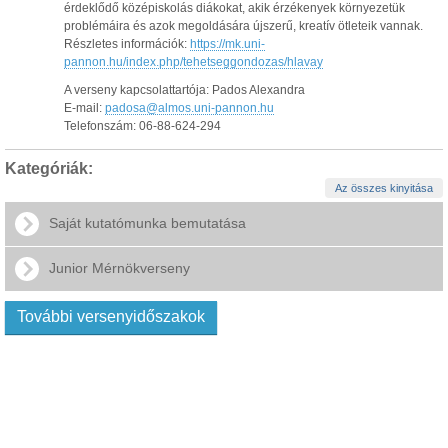
érdeklődő középiskolás diákokat, akik érzékenyek környezetük
problémáira és azok megoldására újszerű, kreatív ötleteik vannak.
Részletes információk:
https://mk.uni-
pannon.hu/index.php/tehetseggondozas/hlavay
A verseny kapcsolattartója: Pados Alexandra
E-mail:
padosa@almos.uni-pannon.hu
Telefonszám: 06-88-624-294
Kategóriák:
Az összes kinyitása
Saját kutatómunka bemutatása
Junior Mérnökverseny
További versenyidőszakok