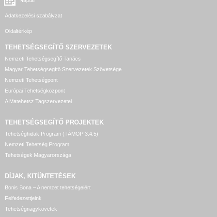
Naptár
Adatkezelési szabályzat
Oldaltérkép
TEHETSÉGSEGÍTŐ SZERVEZETEK
Nemzeti Tehetségsegítő Tanács
Magyar Tehetségsegítő Szervezetek Szövetsége
Nemzeti Tehetségpont
Európai Tehetségközpont
A Matehetsz Tagszervezetei
TEHETSÉGSEGÍTŐ
PROJEKTEK
Tehetséghidak Program (TÁMOP 3.4.5)
Nemzeti Tehetség Program
Tehetségek Magyarországa
DÍJAK, KITÜNTETÉSEK
Bonis Bona – A nemzet tehetségeiért
Felfedezettjeink
Tehetségnagykövetek