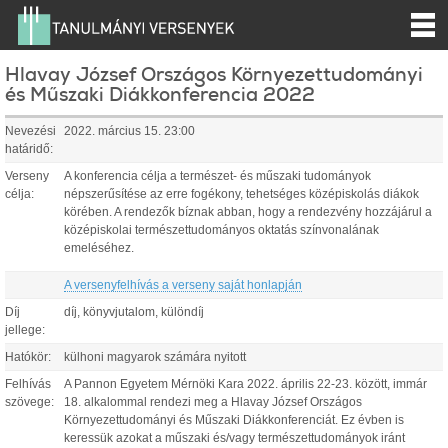
Hlavay József Országos Környezettudományi
és Műszaki Diákkonferencia 2022
Nevezési
2022. március 15. 23:00
határidő:
Verseny
A konferencia célja a természet- és műszaki tudományok
célja:
népszerűsítése az erre fogékony, tehetséges középiskolás diákok
körében. A rendezők bíznak abban, hogy a rendezvény hozzájárul a
középiskolai természettudományos oktatás színvonalának
emeléséhez.
A versenyfelhívás a verseny saját honlapján
Díj
díj, könyvjutalom, különdíj
jellege:
Hatókör:
külhoni magyarok számára nyitott
Felhívás
A Pannon Egyetem Mérnöki Kara 2022. április 22-23. között, immár
szövege:
18. alkalommal rendezi meg a Hlavay József Országos
Környezettudományi és Műszaki Diákkonferenciát. Ez évben is
keressük azokat a műszaki és/vagy természettudományok iránt