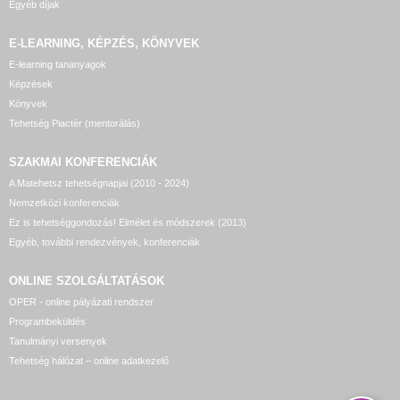
Egyéb díjak
E-LEARNING, KÉPZÉS, KÖNYVEK
E-learning tananyagok
Képzések
Könyvek
Tehetség Piactér (mentorálás)
SZAKMAI KONFERENCIÁK
A Matehetsz tehetségnapjai (2010 - 2024)
Nemzetközi konferenciák
Ez is tehetséggondozás! Elmélet és módszerek (2013)
Egyéb, további rendezvények, konferenciák
ONLINE SZOLGÁLTATÁSOK
OPER - online pályázati rendszer
Programbeküldés
Tanulmányi versenyek
Tehetség hálózat – online adatkezelő