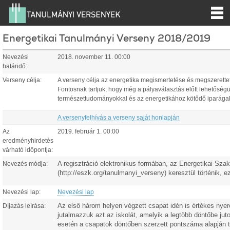
Energetikai Tanulmányi Verseny 2018/2019
Nevezési
2018. november 11. 00:00
határidő:
Verseny célja:
A verseny célja az energetika megismertetése és megszerette
Fontosnak tartjuk, hogy még a pályaválasztás előtt lehetős
természettudományokkal és az energetikához kötődő iparágak
A versenyfelhívás a verseny saját honlapján
Az
2019. február 1. 00:00
eredményhirdetés
várható időpontja:
A regisztráció elektronikus formában, az Energetikai Sza
Nevezés módja:
(http://eszk.org/tanulmanyi_verseny) keresztül történik, ez
Nevezési lap:
Nevezési lap
Az első három helyen végzett csapat idén is értékes ny
Díjazás leírása:
jutalmazzuk azt az iskolát, amelyik a legtöbb döntőbe ju
esetén a csapatok döntőben szerzett pontszáma alapján tö