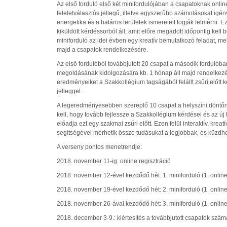
Az első forduló első két minifordulójában a csapatoknak online t
feleletválasztós jellegű, illetve egyszerűbb számolásokat igén
energetika és a határos területek ismereteit fogják felmérni. 
kiküldött kérdéssorból áll, amit előre megadott időpontig kel
miniforduló az idei évben egy kreatív bemutatkozó feladat, mel
majd a csapatok rendelkezésére.
Az első fordulóból továbbjutott 20 csapat a második forduló
megoldásának kidolgozására kb. 1 hónap áll majd rendelkezésr
eredményeiket a Szakkollégium tagságából felállt zsűri előtt k
jelleggel.
A legeredményesebben szereplő 10 csapat a helyszíni döntőn 
kell, hogy tovább fejlessze a Szakkollégium kérdései és az új
előadja ezt egy szakmai zsűri előtt. Ezen felül interaktív, krea
segítségével mérhetik össze tudásukat a legjobbak, és küzd
A verseny pontos menetrendje:
2018. november 11-ig: online regisztráció
2018. november 12-ével kezdődő hét: 1. miniforduló (1. online
2018. november 19-ével kezdődő hét: 2. miniforduló (1. online
2018. november 26-ával kezdődő hét: 3. miniforduló (1. online
2018. december 3-9.: kiértesítés a továbbjutott csapatok szám