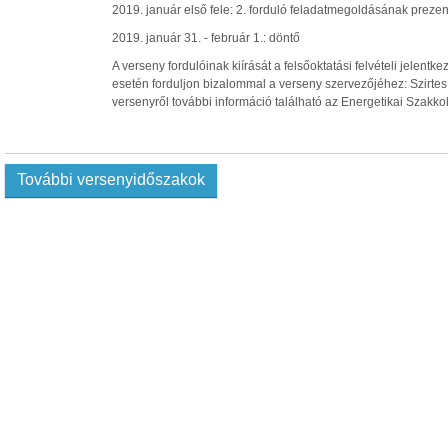
2019. január első fele: 2. forduló feladatmegoldásának preze
2019. január 31. - február 1.: döntő
A verseny fordulóinak kiírását a felsőoktatási felvételi jelentk
esetén forduljon bizalommal a verseny szervezőjéhez: Szirte
versenyről további információ található az Energetikai Szakk
További versenyidőszakok