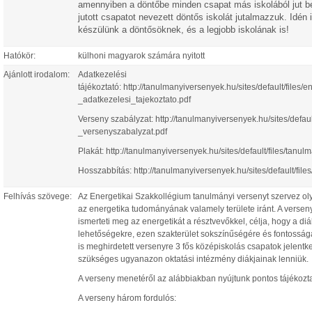
amennyiben a döntőbe minden csapat más iskolából jut be
jutott csapatot nevezett döntős iskolát jutalmazzuk. Idén
készülünk a döntősöknek, és a legjobb iskolának is!
Hatókör:
külhoni magyarok számára nyitott
Ajánlott irodalom:
Adatkezelési
tájékoztató: http://tanulmanyiversenyek.hu/sites/default/files
_adatkezelesi_tajekoztato.pdf
Verseny szabályzat: http://tanulmanyiversenyek.hu/sites/defau
_versenyszabalyzat.pdf
Plakát: http://tanulmanyiversenyek.hu/sites/default/files/tanu
Hosszabbítás: http://tanulmanyiversenyek.hu/sites/default/fi
Felhívás szövege:
Az Energetikai Szakkollégium tanulmányi versenyt szervez ol
az energetika tudományának valamely területe iránt. A verseny
ismerteti meg az energetikát a résztvevőkkel, célja, hogy a diá
lehetőségekre, ezen szakterület sokszínűségére és fontosságá
is meghirdetett versenyre 3 fős középiskolás csapatok jelentk
szükséges ugyanazon oktatási intézmény diákjainak lenniük.
A verseny menetéről az alábbiakban nyújtunk pontos tájékozta
A verseny három fordulós: