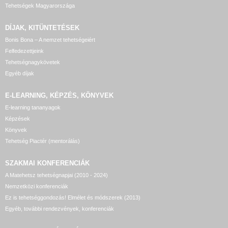
Tehetségek Magyarországa
DÍJAK, KITÜNTETÉSEK
Bonis Bona – A nemzet tehetségeiért
Felfedezettjeink
Tehetségnagykövetek
Egyéb díjak
E-LEARNING, KÉPZÉS, KÖNYVEK
E-learning tananyagok
Képzések
Könyvek
Tehetség Piactér (mentorálás)
SZAKMAI KONFERENCIÁK
A Matehetsz tehetségnapjai (2010 - 2024)
Nemzetközi konferenciák
Ez is tehetséggondozás! Elmélet és módszerek (2013)
Egyéb, további rendezvények, konferenciák