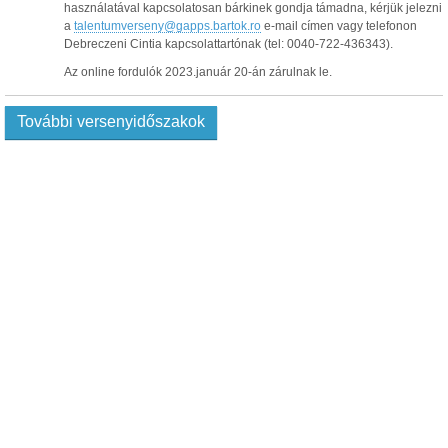
használatával kapcsolatosan bárkinek gondja támadna, kérjük jelezni
a
talentumverseny@gapps.bartok.ro
e-mail címen vagy telefonon
Debreczeni Cintia kapcsolattartónak (tel: 0040-722-436343).
Az online fordulók 2023.január 20-án zárulnak le.
További versenyidőszakok