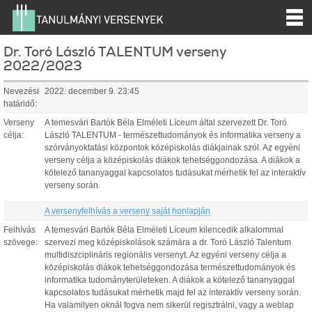
Dr. Toró László TALENTUM verseny
2022/2023
Nevezési
2022. december 9. 23:45
határidő:
Verseny
A temesvári Bartók Béla Elméleti Líceum által szervezett Dr. Toró
célja:
László TALENTUM - természettudományok és informatika verseny a
szórványoktatási központok középiskolás diákjainak szól. Az egyéni
verseny célja a középiskolás diákok tehetséggondozása. A diákok a
kötelező tananyaggal kapcsolatos tudásukat mérhetik fel az interaktív
verseny során.
A versenyfelhívás a verseny saját honlapján
Felhívás
A temesvári Bartók Béla Elméleti Líceum kilencedik alkalommal
szövege:
szervezi meg középiskolások számára a dr. Toró László Talentum
multidiszciplináris regionális versenyt. Az egyéni verseny célja a
középiskolás diákok tehetséggondozása természettudományok és
informatika tudományterületeken. A diákok a kötelező tananyaggal
kapcsolatos tudásukat mérhetik majd fel az interaktív verseny során.
Ha valamilyen oknál fogva nem sikerül regisztrálni, vagy a weblap