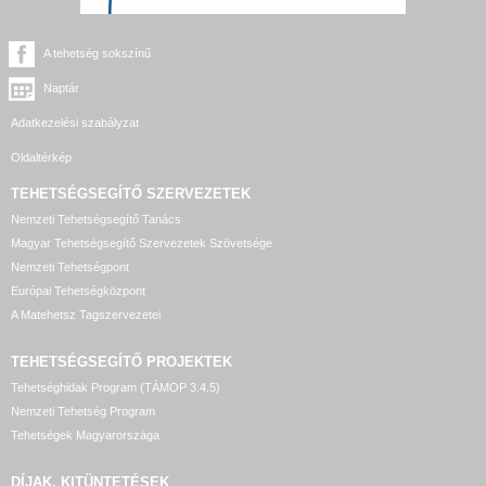
A tehetség sokszínű
Naptár
Adatkezelési szabályzat
Oldaltérkép
TEHETSÉGSEGÍTŐ SZERVEZETEK
Nemzeti Tehetségsegítő Tanács
Magyar Tehetségsegítő Szervezetek Szövetsége
Nemzeti Tehetségpont
Európai Tehetségközpont
A Matehetsz Tagszervezetei
TEHETSÉGSEGÍTŐ
PROJEKTEK
Tehetséghidak Program (TÁMOP 3.4.5)
Nemzeti Tehetség Program
Tehetségek Magyarországa
DÍJAK, KITÜNTETÉSEK