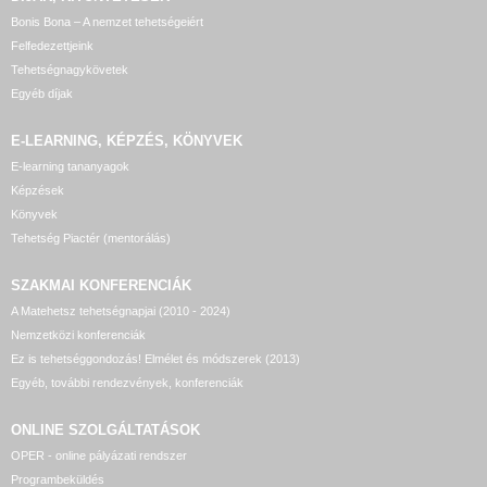
Bonis Bona – A nemzet tehetségeiért
Felfedezettjeink
Tehetségnagykövetek
Egyéb díjak
E-LEARNING, KÉPZÉS, KÖNYVEK
E-learning tananyagok
Képzések
Könyvek
Tehetség Piactér (mentorálás)
SZAKMAI KONFERENCIÁK
A Matehetsz tehetségnapjai (2010 - 2024)
Nemzetközi konferenciák
Ez is tehetséggondozás! Elmélet és módszerek (2013)
Egyéb, további rendezvények, konferenciák
ONLINE SZOLGÁLTATÁSOK
OPER - online pályázati rendszer
Programbeküldés