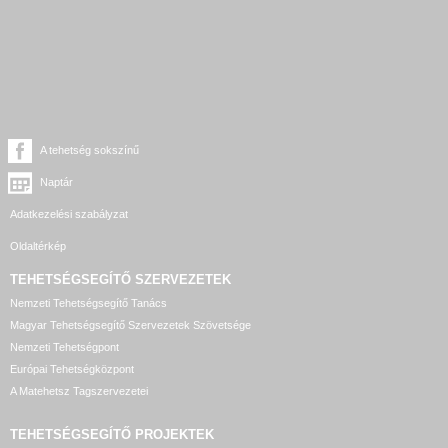
A tehetség sokszínű
Naptár
Adatkezelési szabályzat
Oldaltérkép
TEHETSÉGSEGÍTŐ SZERVEZETEK
Nemzeti Tehetségsegítő Tanács
Magyar Tehetségsegítő Szervezetek Szövetsége
Nemzeti Tehetségpont
Európai Tehetségközpont
A Matehetsz Tagszervezetei
TEHETSÉGSEGÍTŐ
PROJEKTEK