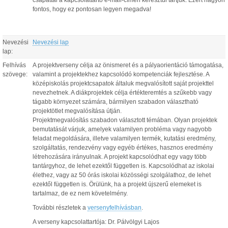
csapattal a kapcsolattartó e-mail-címén keresztül tartjuk. Ezért nagyon
fontos, hogy ez pontosan legyen megadva!
Nevezési
Nevezési lap
lap:
Felhívás
A projektverseny célja az önismeret és a pályaorientáció támogatása,
szövege:
valamint a projektekhez kapcsolódó kompetenciák fejlesztése. A
középiskolás projektcsapatok általuk megvalósított saját projekttel
nevezhetnek. A diákprojektek célja értékteremtés a szűkebb vagy
tágabb környezet számára, bármilyen szabadon választható
projektötlet megvalósítása útján.
Projektmegvalósítás szabadon választott témában. Olyan projektek
bemutatását várjuk, amelyek valamilyen probléma vagy nagyobb
feladat megoldására, illetve valamilyen termék, kutatási eredmény,
szolgáltatás, rendezvény vagy egyéb értékes, hasznos eredmény
létrehozására irányulnak. A projekt kapcsolódhat egy vagy több
tantárgyhoz, de lehet ezektől független is. Kapcsolódhat az iskolai
élethez, vagy az 50 órás iskolai közösségi szolgálathoz, de lehet
ezektől független is. Örülünk, ha a projekt újszerű elemeket is
tartalmaz, de ez nem követelmény.
További részletek a
versenyfelhívásban
.
A verseny kapcsolattartója: Dr. Pálvölgyi Lajos