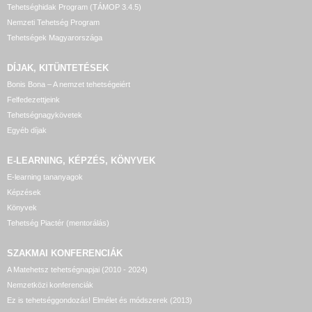
Tehetséghidak Program (TÁMOP 3.4.5)
Nemzeti Tehetség Program
Tehetségek Magyarországa
DÍJAK, KITÜNTETÉSEK
Bonis Bona – A nemzet tehetségeiért
Felfedezettjeink
Tehetségnagykövetek
Egyéb díjak
E-LEARNING, KÉPZÉS, KÖNYVEK
E-learning tananyagok
Képzések
Könyvek
Tehetség Piactér (mentorálás)
SZAKMAI KONFERENCIÁK
A Matehetsz tehetségnapjai (2010 - 2024)
Nemzetközi konferenciák
Ez is tehetséggondozás! Elmélet és módszerek (2013)