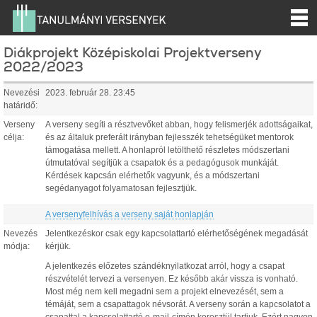
Diákprojekt Középiskolai Projektverseny
2022/2023
Nevezési
2023. február 28. 23:45
határidő:
Verseny
A verseny segíti a résztvevőket abban, hogy felismerjék adottságaikat,
célja:
és az általuk preferált irányban fejlesszék tehetségüket mentorok
támogatása mellett. A honlapról letölthető részletes módszertani
útmutatóval segítjük a csapatok és a pedagógusok munkáját.
Kérdések kapcsán elérhetők vagyunk, és a módszertani
segédanyagot folyamatosan fejlesztjük.
A versenyfelhívás a verseny saját honlapján
Nevezés
Jelentkezéskor csak egy kapcsolattartó elérhetőségének megadását
módja:
kérjük.
A jelentkezés előzetes szándéknyilatkozat arról, hogy a csapat
részvételét tervezi a versenyen. Ez később akár vissza is vonható.
Most még nem kell megadni sem a projekt elnevezését, sem a
témáját, sem a csapattagok névsorát. A verseny során a kapcsolatot a