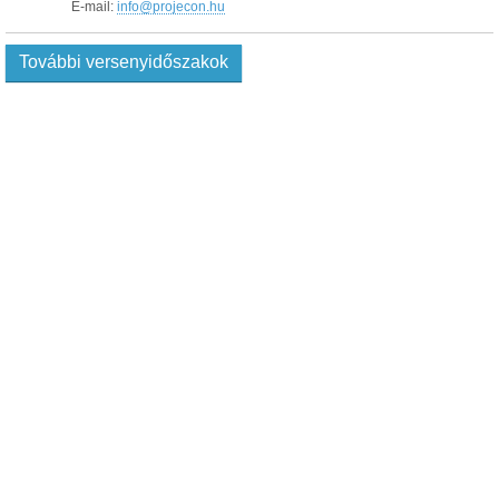
E-mail:
info@projecon.hu
További versenyidőszakok