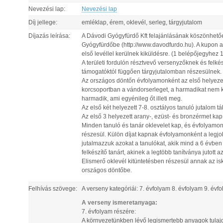
Nevezési lap:
Nevezési lap
Díj jellege:
emléklap, érem, oklevél, serleg, tárgyjutalom
Díjazás leírása:
A Dávodi Gyógyfürdő Kft felajánlásának köszönhetőe
Gyógyfürdőbe (http://www.davodfurdo.hu). A kupon a
első levéllel kerülnek kiküldésre. (1 belépőjegyhez 
A területi fordulón résztvevő versenyzőknek és felké
támogatóktól függően tárgyjutalomban részesülnek.
Az országos döntőn évfolyamonként az első helyezet
korcsoportban a vándorserleget, a harmadikat nem k
harmadik, ami egyénileg őt illeti meg.
Az első két helyezett 7-8. osztályos tanuló jutalom 
Az első 3 helyezett arany-, ezüst- és bronzérmet kap
Minden tanuló és tanár oklevelet kap, és évfolyamonk
részesül. Külön díjat kapnak évfolyamonként a legjob
jutalmazzuk azokat a tanulókat, akik mind a 6 évben
felkészítő tanárt, akinek a legtöbb tanítványa jutott 
Elismerő oklevél kitüntetésben részesül annak az is
országos döntőbe.
Felhívás szövege:
A verseny kategóriái: 7. évfolyam 8. évfolyam 9. évf
A verseny ismeretanyaga:
7. évfolyam részére:
A környezetünkben lévő legismertebb anyagok tulajd