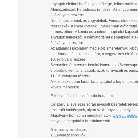
anyagok élettani hatása, jelentősége, felhasználása,
Atomszerkezet, Periódusos rendszer. Az anyagmenny
8. évfolyam részére:
Nemfémes elemek és vegyületeik. Fémes elemek és v
részecskék. Kémiai kötések. Gyakrabban előforduló 
természetben. A kémia és a mindennapi élet kapcsola
anyagok felfedezői, a kémiatörténet kiemelkedő alak
9. évfolyam részére:
Az általános iskolában megjelölt ismeretanyag kibővít
mindennapi élet kapcsolatára, a vegyszerek életünk
10. évfolyam részére:
Szervetlen és szerves kémiai ismeretek. (Széncsopo
előforduló kémiai anyagok, azok környezeti és egés
11-12. évfolyam részére
A középiskolában tanult tananyagból a legfontosabb 
követelményekre.
Felkészülés, felhasználható irodalom
Célszerű a levelezés során javasolt kísérletek elv
szereplő tankönyvek, olyan szakkönyvek, amelyek seg
Alapítvány honlapján megtalálhatók (
www.curiealapi
melyek a megoldást is tartalmazzák.
A verseny rendszere:
1. Levelező fordulók