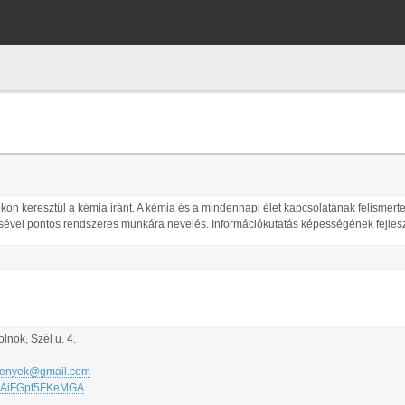
kon keresztül a kémia iránt. A kémia és a mindennapi élet kapcsolatának felismerte
tésével pontos rendszeres munkára nevelés. Információkutatás képességének fejles
lnok, Szél u. 4.
senyek@gmail.com
VXJAiFGpt5FKeMGA