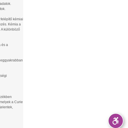
ladatok.
tok.
felépítő kémiai
ezés. Kémia a
. A különböző
a és a
n leggyakrabban
tségi
gyzékben
 melyek a Curie
jelentek,