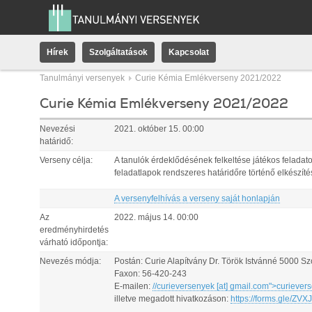
Hírek
Szolgáltatások
Kapcsolat
Tanulmányi versenyek
Curie Kémia Emlékverseny 2021/2022
Curie Kémia Emlékverseny 2021/2022
Nevezési
2021. október 15. 00:00
határidő:
Verseny célja:
A tanulók érdeklődésének felkeltése játékos feladato
feladatlapok rendszeres határidőre történő elkészí
A versenyfelhívás a verseny saját honlapján
Az
2022. május 14. 00:00
eredményhirdetés
várható időpontja:
Nevezés módja:
Postán: Curie Alapítvány Dr. Török Istvánné 5000 Szo
Faxon: 56-420-243
E-mailen:
//curieversenyek
[at]
gmail.com
">
curiever
illetve megadott hivatkozáson:
https://forms.gle/Z