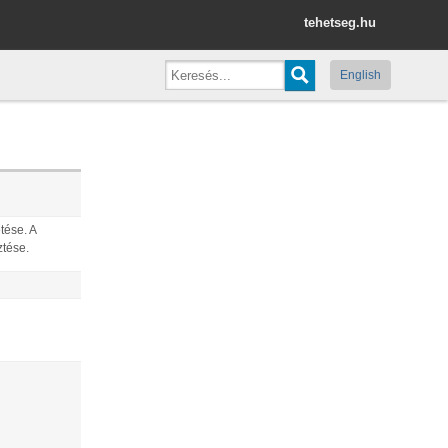
tehetseg.hu
English
tése. A
ztése.