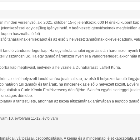
n minden versenyző, aki 2021. október 15-ig jelentkezik, 600 Ft értékű kupont kap
 jelentkezéssel egyidejűleg igényelhető. A beérkezett igényléseknek megfelelően
1 kupon használható fel)
szítő tanáraiknak emléklapot és az első 3 helyezett tanulóknak oklevelet adunk, val
t tanuló vándorserleget kap. Ha egy iskola tanulói egymás után háromszor nyerik
ell visszahozniuk. Ha egy tanuló háromszor nyeri el a vándorserleget, akkor nála 
táborba kap meghívást, melynek a helyszíne a Dunaharaszti Laffert Kúria.
.
ént az első helyezett tanuló tanára jutalmat kap, az első 6 helyezett tanuló tárgy
b határon túli tanulók és tanáraik, ha nincsenek az első 6 helyezett között. Egyéni
 bejutottak a Curie Kémia Emlékverseny döntőjébe. Szintén egyéni serleggel jutal
az országos döntőbe.
kolának a tantestülete, ahonnan az iskola létszámának arányában a legtöbb tanuló 
olyam 10. évfolyam 11-12. évfolyam
onságai, változásai, csoportosításuk. A kémia és a mindennapi élet kapcsolata, a