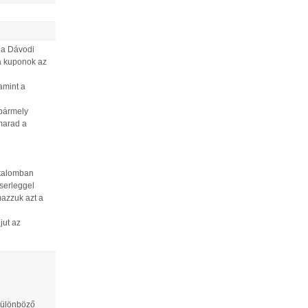
 a Dávodi
 a kuponok az
amint a
 bármely
marad a
jutalomban
 serleggel
mazzuk azt a
jut az
 különböző