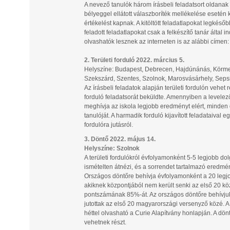
A nevező tanulók három írásbeli feladatsort oldana
bélyeggel ellátott válaszboríték mellékelése esetén 
értékelést kapnak. A kitöltött feladatlapokat legkéső
feladott feladatlapokat csak a felkészítő tanár által
olvashatók lesznek az interneten is az alábbi címen
2. Területi forduló 2022. március 5.
Helyszíne: Budapest, Debrecen, Hajdúnánás, Körme
Szekszárd, Szentes, Szolnok, Marosvásárhely, Seps
Az írásbeli feladatok alapján területi fordulón vehet
forduló feladatsorát beküldte. Amennyiben a levelező
meghívja az iskola legjobb eredményt elért, minden 
tanulóját. A harmadik forduló kijavított feladataival 
fordulóra jutásról.
3. Döntő 2022. május 14.
Helyszíne: Szolnok
A területi fordulókról évfolyamonként 5-5 legjobb d
ismételten átnézi, és a sorrendet tartalmazó eredmén
Országos döntőre behívja évfolyamonként a 20 legjob
akiknek központjából nem került senki az első 20 köz
pontszámának 85%-át. Az országos döntőre behívjuk é
jutottak az első 20 magyarországi versenyző közé. A 
héttel olvasható a Curie Alapítvány honlapján. A dön
vehetnek részt.