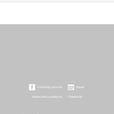
A tehetség sokszínű
Naptár
Adatkezelési szabályzat
Oldaltérkép