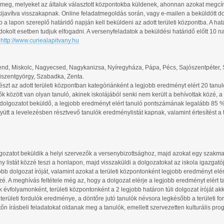
k meg, melyeket az általuk választott központokba küldenek, ahonnan azokat megcí
kijavítva visszakapnak. Online feladatmegoldás során, vagy e-mailen a beküldött do
bb a lapon szereplő határidő napján kell beküldeni az adott területi központba. A hat
 indokolt esetben tudjuk elfogadni. A versenyfeladatok a beküldési határidő előtt 10 n
:
http://www.curiealapitvany.hu
nd, Miskolc, Nagyecsed, Nagykanizsa, Nyíregyháza, Pápa, Pécs, Sajószentpéter,
iszentgyörgy, Szabadka, Zenta.
 részt az adott területi központban kategóriánként a legjobb eredményt elért 20 tanu
k között van olyan tanuló, akinek iskolájából senki nem került a behívottak közé, a
dolgozatot beküldő, a legjobb eredményt elért tanuló pontszámának legalább 85 %-á
együtt a levelezésben résztvevő tanulók eredménylistát kapnak, valamint értesítést a t
olgozatot beküldik a helyi szervezők a versenybizottsághoz, majd azokat egy szakma
y listát közzé teszi a honlapon, majd visszaküldi a dolgozatokat az iskola igazgató
b dolgozat íróját, valamint azokat a területi központonként legjobb eredményt elért
é. A meghívás feltétele még az, hogy a dolgozat elérje a legjobb eredményt elért t
vfolyamonként, területi központonként a 2 legjobb határon túli dolgozat íróját akk
területi fordulók eredménye, a döntőre jutó tanulók névsora legkésőbb a területi fo
tőn írásbeli feladatokat oldanak meg a tanulók, emellett szervezetten kulturális p