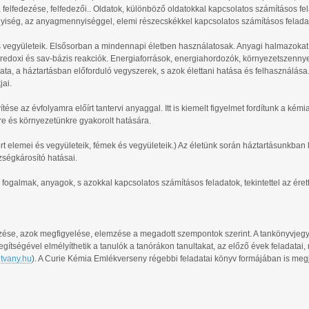
 felfedezése, felfedezői.. Oldatok, különböző oldatokkal kapcsolatos számításos fe
iség, az anyagmennyiséggel, elemi részecskékkel kapcsolatos számításos felada
együleteik. Elsősorban a mindennapi életben használatosak. Anyagi halmazokat 
redoxi és sav-bázis reakciók. Energiaforrások, energiahordozók, környezetszenny
ta, a háztartásban előforduló vegyszerek, s azok élettani hatása és felhasználása
jai.
ése az évfolyamra előírt tantervi anyaggal. Itt is kiemelt figyelmet fordítunk a kémi
re és környezetünkre gyakorolt hatására.
rt elemei és vegyületeik, fémek és vegyületeik.) Az életünk során háztartásunkba
zségkárosító hatásai.
fogalmak, anyagok, s azokkal kapcsolatos számításos feladatok, tekintettel az éret
égzése, azok megfigyelése, elemzése a megadott szempontok szerint. A tankönyvje
ítségével elmélyíthetik a tanulók a tanórákon tanultakat, az előző évek feladatai,
tvany.hu
). A Curie Kémia Emlékverseny régebbi feladatai könyv formájában is meg