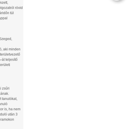
mzett,
lgozatról rövid
áridőn túl
appal
 Szeged,
ló, aki minden
 területvezető
t teljesítő
erületi
i zsűri
jának.
 tanulókat,
anuló
or is, ha nem
rduló után 3
rogramokon