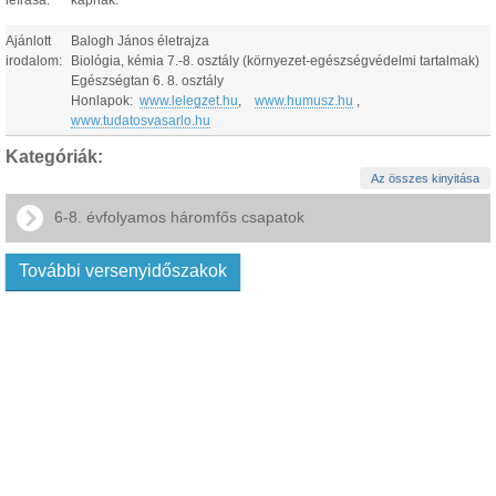
leírása:
kapnak.
Ajánlott
Balogh János életrajza
irodalom:
Biológia, kémia 7.-8. osztály (környezet-egészségvédelmi tartalmak)
Egészségtan 6. 8. osztály
Honlapok:
www.lelegzet.hu
,
www.humusz.hu
,
www.tudatosvasarlo.hu
Kategóriák:
Az összes kinyitása
6-8. évfolyamos háromfős csapatok
További versenyidőszakok