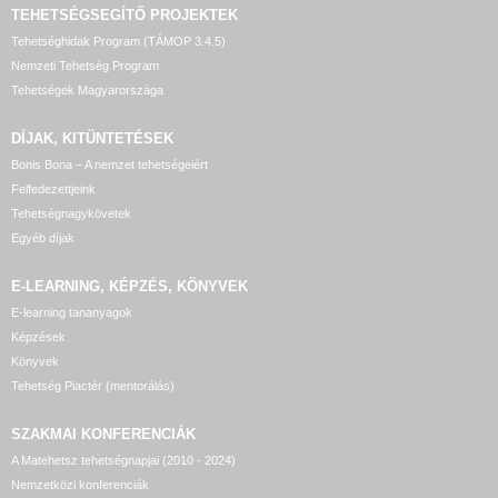
TEHETSÉGSEGÍTŐ
PROJEKTEK
Tehetséghidak Program (TÁMOP 3.4.5)
Nemzeti Tehetség Program
Tehetségek Magyarországa
DÍJAK, KITÜNTETÉSEK
Bonis Bona – A nemzet tehetségeiért
Felfedezettjeink
Tehetségnagykövetek
Egyéb díjak
E-LEARNING, KÉPZÉS, KÖNYVEK
E-learning tananyagok
Képzések
Könyvek
Tehetség Piactér (mentorálás)
SZAKMAI KONFERENCIÁK
A Matehetsz tehetségnapjai (2010 - 2024)
Nemzetközi konferenciák