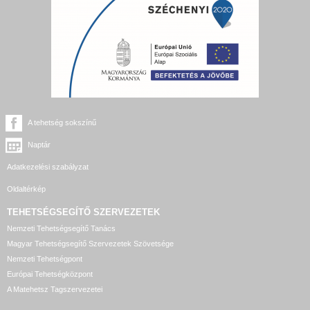
A tehetség sokszínű
Naptár
Adatkezelési szabályzat
Oldaltérkép
TEHETSÉGSEGÍTŐ SZERVEZETEK
Nemzeti Tehetségsegítő Tanács
Magyar Tehetségsegítő Szervezetek Szövetsége
Nemzeti Tehetségpont
Európai Tehetségközpont
A Matehetsz Tagszervezetei