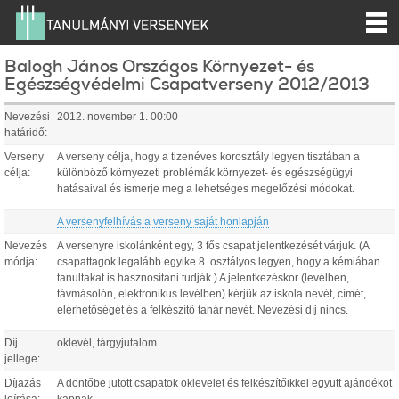
Balogh János Országos Környezet- és
Egészségvédelmi Csapatverseny 2012/2013
Nevezési
2012. november 1. 00:00
határidő:
Verseny
A verseny célja, hogy a tizenéves korosztály legyen tisztában a
célja:
különböző környezeti problémák környezet- és egészségügyi
hatásaival és ismerje meg a lehetséges megelőzési módokat.
A versenyfelhívás a verseny saját honlapján
Nevezés
A versenyre iskolánként egy, 3 fős csapat jelentkezését várjuk. (A
módja:
csapattagok legalább egyike 8. osztályos legyen, hogy a kémiában
tanultakat is hasznosítani tudják.) A jelentkezéskor (levélben,
távmásolón, elektronikus levélben) kérjük az iskola nevét, címét,
elérhetőségét és a felkészítő tanár nevét. Nevezési díj nincs.
Díj
oklevél, tárgyjutalom
jellege:
Díjazás
A döntőbe jutott csapatok oklevelet és felkészítőikkel együtt ajándékot