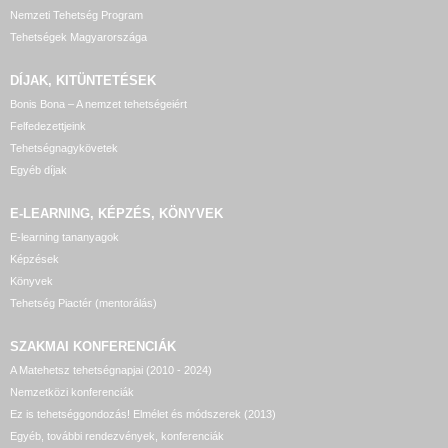
Nemzeti Tehetség Program
Tehetségek Magyarországa
DÍJAK, KITÜNTETÉSEK
Bonis Bona – A nemzet tehetségeiért
Felfedezettjeink
Tehetségnagykövetek
Egyéb díjak
E-LEARNING, KÉPZÉS, KÖNYVEK
E-learning tananyagok
Képzések
Könyvek
Tehetség Piactér (mentorálás)
SZAKMAI KONFERENCIÁK
A Matehetsz tehetségnapjai (2010 - 2024)
Nemzetközi konferenciák
Ez is tehetséggondozás! Elmélet és módszerek (2013)
Egyéb, további rendezvények, konferenciák