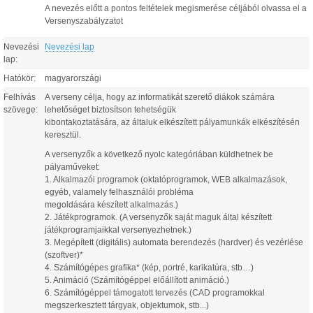
A nevezés előtt a pontos feltételek megismerése céljából olvassa el a
Versenyszabályzatot
Nevezési
Nevezési lap
lap:
Hatókör:
magyarországi
Felhívás
A verseny célja, hogy az informatikát szerető diákok számára
szövege:
lehetőséget biztosítson tehetségük
kibontakoztatására, az általuk elkészített pályamunkák elkészítésén
keresztül.
A versenyzők a következő nyolc kategóriában küldhetnek be
pályaműveket:
1. Alkalmazói programok (oktatóprogramok, WEB alkalmazások,
egyéb, valamely felhasználói probléma
megoldására készített alkalmazás.)
2. Játékprogramok. (A versenyzők saját maguk által készített
játékprogramjaikkal versenyezhetnek.)
3. Megépített (digitális) automata berendezés (hardver) és vezérlése
(szoftver)*
4. Számítógépes grafika* (kép, portré, karikatúra, stb…)
5. Animáció (Számítógéppel előállított animáció.)
6. Számítógéppel támogatott tervezés (CAD programokkal
megszerkesztett tárgyak, objektumok, stb...)