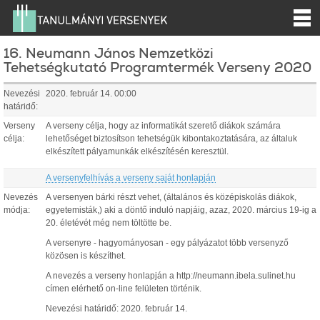
16. Neumann János Nemzetközi
Tehetségkutató Programtermék Verseny 2020
Nevezési
2020. február 14. 00:00
határidő:
Verseny
A verseny célja, hogy az informatikát szerető diákok számára
célja:
lehetőséget biztosítson tehetségük kibontakoztatására, az általuk
elkészített pályamunkák elkészítésén keresztül.
A versenyfelhívás a verseny saját honlapján
Nevezés
A versenyen bárki részt vehet, (általános és középiskolás diákok,
módja:
egyetemisták,) aki a döntő induló napjáig, azaz, 2020. március 19-ig a
20. életévét még nem töltötte be.
A versenyre - hagyományosan - egy pályázatot több versenyző
közösen is készíthet.
A nevezés a verseny honlapján a http://neumann.ibela.sulinet.hu
címen elérhető on-line felületen történik.
Nevezési határidő: 2020. február 14.