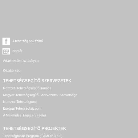
A tehetség sokszínű
Naptár
Adatkezelési szabályzat
Oldaltérkép
TEHETSÉGSEGÍTŐ SZERVEZETEK
Nemzeti Tehetségsegítő Tanács
Magyar Tehetségsegítő Szervezetek Szövetsége
Nemzeti Tehetségpont
Európai Tehetségközpont
A Matehetsz Tagszervezetei
TEHETSÉGSEGÍTŐ
PROJEKTEK
Tehetséghidak Program (TÁMOP 3.4.5)