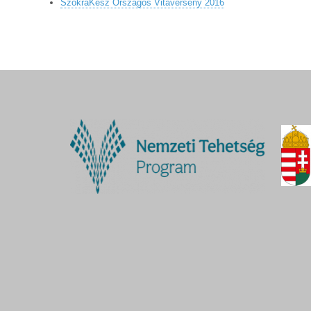
SzókraKész Országos Vitaverseny 2016