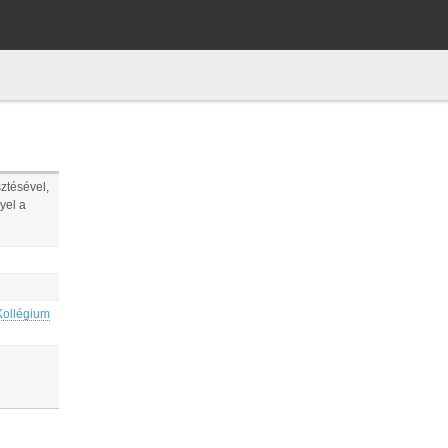
sztésével,
yel a
Kollégium