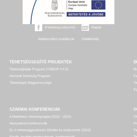
A tehetség sokszínű
Naptár
Adatkezelési szabályzat
Oldaltérkép
TEHETSÉGSEGÍTŐ
PROJEKTEK
D
Tehetséghidak Program (TÁMOP 3.4.5)
Bo
Nemzeti Tehetség Program
Fe
Tehetségek Magyarországa
T
Eg
SZAKMAI KONFERENCIÁK
O
A Matehetsz tehetségnapjai (2010 - 2024)
OP
Nemzetközi konferenciák
P
Ez is tehetséggondozás! Elmélet és módszerek (2013)
T
Egyéb, további rendezvények, konferenciák
Te