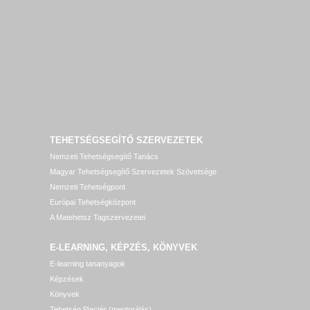
TEHETSÉGSEGÍTŐ SZERVEZETEK
Nemzeti Tehetségsegítő Tanács
Magyar Tehetségsegítő Szervezetek Szövetsége
Nemzeti Tehetségpont
Európai Tehetségközpont
A Matehetsz Tagszervezetei
E-LEARNING, KÉPZÉS, KÖNYVEK
E-learning tananyagok
Képzések
Könyvek
Tehetség Piactér (mentorálás)