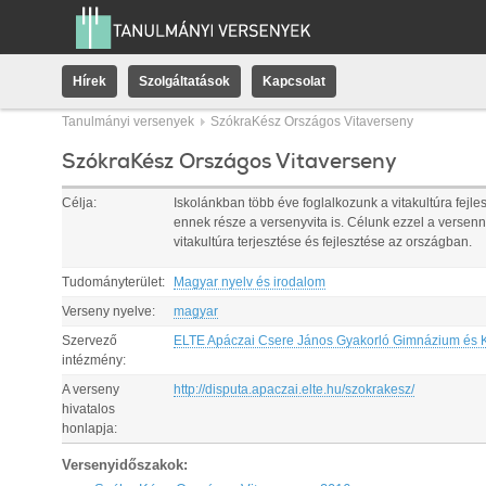
Hírek
Szolgáltatások
Kapcsolat
Tanulmányi versenyek
SzókraKész Országos Vitaverseny
SzókraKész Országos Vitaverseny
Célja:
Iskolánkban több éve foglalkozunk a vitakultúra fejle
ennek része a versenyvita is. Célunk ezzel a versenn
vitakultúra terjesztése és fejlesztése az országban.
Tudományterület:
Magyar nyelv és irodalom
Verseny nyelve:
magyar
Szervező
ELTE Apáczai Csere János Gyakorló Gimnázium és 
intézmény:
A verseny
http://disputa.apaczai.elte.hu/szokrakesz/
hivatalos
honlapja:
Versenyidőszakok: