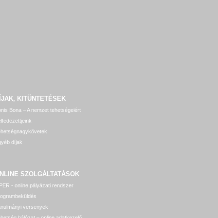
ÍJAK, KITÜNTETÉSEK
nis Bona – A nemzet tehetségeiért
lfedezettjeink
ehetségnagykövetek
yéb díjak
NLINE SZOLGÁLTATÁSOK
ER - online pályázati rendszer
rogrambeküldés
anulmányi versenyek
hetség hálózat – online adatkezelő