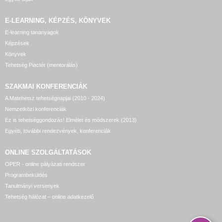
E-LEARNING, KÉPZÉS, KÖNYVEK
E-learning tananyagok
Képzések
Könyvek
Tehetség Piactér (mentorálás)
SZAKMAI KONFERENCIÁK
A Matehetsz tehetségnapjai (2010 - 2024)
Nemzetközi konferenciák
Ez is tehetséggondozás! Elmélet és módszerek (2013)
Egyéb, további rendezvények, konferenciák
ONLINE SZOLGÁLTATÁSOK
OPER - online pályázati rendszer
Programbeküldés
Tanulmányi versenyek
Tehetség hálózat – online adatkezelő