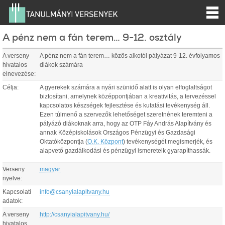
A pénz nem a fán terem… 9-12. osztály
A verseny
A pénz nem a fán terem… közös alkotói pályázat 9-12. évfolyamos
hivatalos
diákok számára
elnevezése:
Célja:
A gyerekek számára a nyári szünidő alatt is olyan elfoglaltságot
biztosítani, amelynek középpontjában a kreativitás, a tervezéssel
kapcsolatos készségek fejlesztése és kutatási tevékenység áll.
Ezen túlmenő a szervezők lehetőséget szeretnének teremteni a
pályázó diákoknak arra, hogy az OTP Fáy András Alapítvány és
annak Középiskolások Országos Pénzügyi és Gazdasági
Oktatóközpontja (
O.K. Központ
) tevékenységét megismerjék, és
alapvető gazdálkodási és pénzügyi ismereteik gyarapíthassák.
Verseny
magyar
nyelve:
Kapcsolati
info@csanyialapitvany.hu
adatok:
A verseny
http://csanyialapitvany.hu/
hivatalos