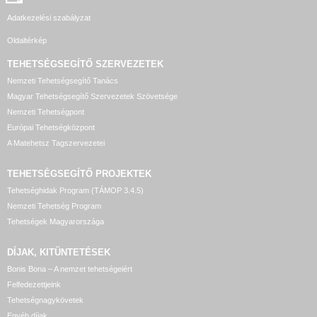
Adatkezelési szabályzat
Oldaltérkép
TEHETSÉGSEGÍTŐ SZERVEZETEK
Nemzeti Tehetségsegítő Tanács
Magyar Tehetségsegítő Szervezetek Szövetsége
Nemzeti Tehetségpont
Európai Tehetségközpont
A Matehetsz Tagszervezetei
TEHETSÉGSEGÍTŐ
PROJEKTEK
Tehetséghidak Program (TÁMOP 3.4.5)
Nemzeti Tehetség Program
Tehetségek Magyarországa
DÍJAK, KITÜNTETÉSEK
Bonis Bona – A nemzet tehetségeiért
Felfedezettjeink
Tehetségnagykövetek
Egyéb díjak