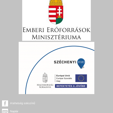
A tehetség sokszínű
Naptár