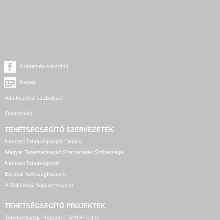
A tehetség sokszínű
Naptár
Adatkezelési szabályzat
Oldaltérkép
TEHETSÉGSEGÍTŐ SZERVEZETEK
Nemzeti Tehetségsegítő Tanács
Magyar Tehetségsegítő Szervezetek Szövetsége
Nemzeti Tehetségpont
Európai Tehetségközpont
A Matehetsz Tagszervezetei
TEHETSÉGSEGÍTŐ
PROJEKTEK
Tehetséghidak Program (TÁMOP 3.4.5)