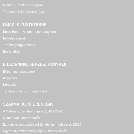
Nemzeti Tehetség Program
Tehetségek Magyarországa
DÍJAK, KITÜNTETÉSEK
Bonis Bona – A nemzet tehetségeiért
Felfedezettjeink
Tehetségnagykövetek
Egyéb díjak
E-LEARNING, KÉPZÉS, KÖNYVEK
E-learning tananyagok
Képzések
Könyvek
Tehetség Piactér (mentorálás)
SZAKMAI KONFERENCIÁK
A Matehetsz tehetségnapjai (2010 - 2024)
Nemzetközi konferenciák
Ez is tehetséggondozás! Elmélet és módszerek (2013)
Egyéb, további rendezvények, konferenciák