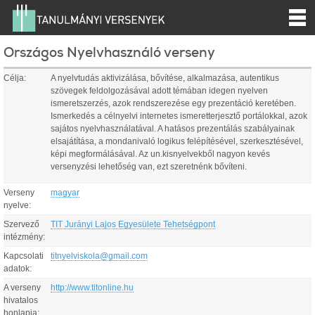
Országos Nyelvhasználó verseny
Célja:
A nyelvtudás aktivizálása, bővítése, alkalmazása, autentikus
szövegek feldolgozásával adott témában idegen nyelven
ismeretszerzés, azok rendszerezése egy prezentáció keretében.
Ismerkedés a célnyelvi internetes ismeretterjesztő portálokkal, azok
sajátos nyelvhasználatával. A hatásos prezentálás szabályainak
elsajátítása, a mondanivaló logikus felépítésével, szerkesztésével,
képi megformálásával. Az un.kisnyelvekből nagyon kevés
versenyzési lehetőség van, ezt szeretnénk bővíteni.
Verseny
magyar
nyelve:
Szervező
TIT Jurányi Lajos Egyesülete Tehetségpont
intézmény:
Kapcsolati
titnyelviskola@gmail.com
adatok:
A verseny
http://www.titonline.hu
hivatalos
honlapja: