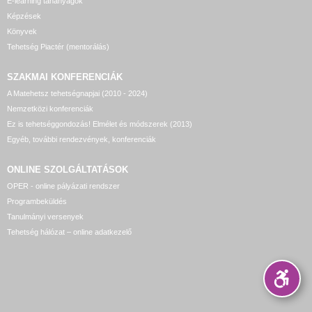
E-learning tananyagok
Képzések
Könyvek
Tehetség Piactér (mentorálás)
SZAKMAI KONFERENCIÁK
A Matehetsz tehetségnapjai (2010 - 2024)
Nemzetközi konferenciák
Ez is tehetséggondozás! Elmélet és módszerek (2013)
Egyéb, további rendezvények, konferenciák
ONLINE SZOLGÁLTATÁSOK
OPER - online pályázati rendszer
Programbeküldés
Tanulmányi versenyek
Tehetség hálózat – online adatkezelő