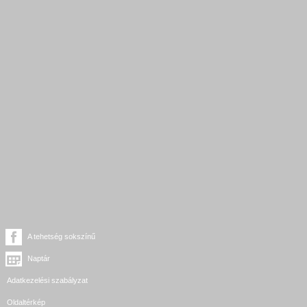
A tehetség sokszínű
Naptár
Adatkezelési szabályzat
Oldaltérkép