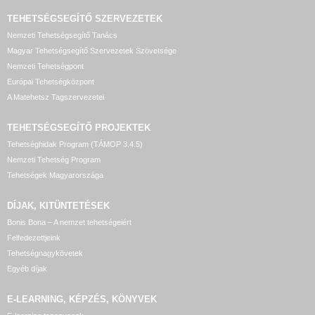
TEHETSÉGSEGÍTŐ SZERVEZETEK
Nemzeti Tehetségsegítő Tanács
Magyar Tehetségsegítő Szervezetek Szövetsége
Nemzeti Tehetségpont
Európai Tehetségközpont
A Matehetsz Tagszervezetei
TEHETSÉGSEGÍTŐ
PROJEKTEK
Tehetséghidak Program (TÁMOP 3.4.5)
Nemzeti Tehetség Program
Tehetségek Magyarországa
DÍJAK, KITÜNTETÉSEK
Bonis Bona – A nemzet tehetségeiért
Felfedezettjeink
Tehetségnagykövetek
Egyéb díjak
E-LEARNING, KÉPZÉS, KÖNYVEK