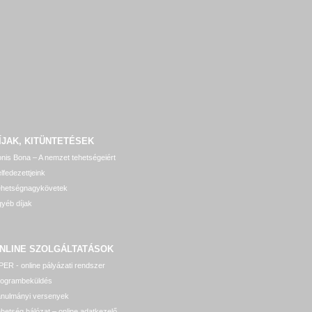
ÍJAK, KITÜNTETÉSEK
nis Bona – A nemzet tehetségeiért
lfedezettjeink
ehetségnagykövetek
yéb díjak
NLINE SZOLGÁLTATÁSOK
ER - online pályázati rendszer
rogrambeküldés
anulmányi versenyek
hetség hálózat – online adatkezelő