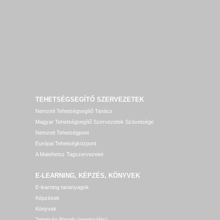
TEHETSÉGSEGÍTŐ SZERVEZETEK
Nemzeti Tehetségsegítő Tanács
Magyar Tehetségsegítő Szervezetek Szövetsége
Nemzeti Tehetségpont
Európai Tehetségközpont
A Matehetsz Tagszervezetei
E-LEARNING, KÉPZÉS, KÖNYVEK
E-learning tananyagok
Képzések
Könyvek
Tehetség Piactér (mentorálás)