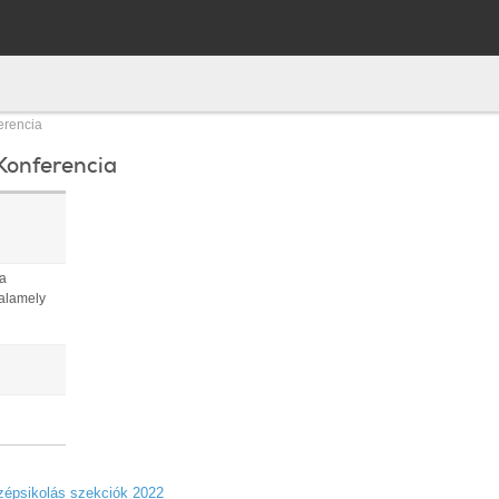
erencia
 Konferencia
 a
valamely
özépsikolás szekciók 2022