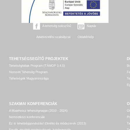
A tehetség sokszínű
Naptár
Adatkezelési szabályzat
Oldaltérkép
TEHETSÉGSEGÍTŐ
PROJEKTEK
D
Tehetséghidak Program (TÁMOP 3.4.5)
Bo
Nemzeti Tehetség Program
Fe
Tehetségek Magyarországa
T
Eg
SZAKMAI KONFERENCIÁK
O
A Matehetsz tehetségnapjai (2010 - 2024)
OP
Nemzetközi konferenciák
P
Ez is tehetséggondozás! Elmélet és módszerek (2013)
T
Egyéb, további rendezvények, konferenciák
Te