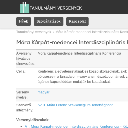
Hírek
Szolgáltatások
Kapcsolat
Tanulmányi versenyek
Móra Kárpát-medencei Interdiszciplináris Konf
Móra Kárpát-medencei Interdiszciplináris
A verseny
Móra Kárpát-medencei Interdiszciplináris Konferencia
hivatalos
elnevezése:
Célja:
Konferencia egyetemistáknak és középiskolásoknak, akik
bölcsészet-, a társadalom- vagy a természettudományok 
ágához kapcsolódóan mutatják be kutatásukat.
Verseny
magyar
nyelve:
Szervező
SZTE Móra Ferenc Szakkollégium Tehetségpont
intézmény:
Versenyidőszakok:
VI. Móra Kárpát-medencei Interdiszciplináris Konferencia - K