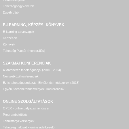
Tehetségnagykövetek
Egyéb díjak
E-LEARNING, KÉPZÉS, KÖNYVEK
E-learning tananyagok
Képzések
Könyvek
Tehetség Piactér (mentorálás)
SZAKMAI KONFERENCIÁK
A Matehetsz tehetségnapjai (2010 - 2024)
Nemzetközi konferenciák
Ez is tehetséggondozás! Elmélet és módszerek (2013)
Egyéb, további rendezvények, konferenciák
ONLINE SZOLGÁLTATÁSOK
OPER - online pályázati rendszer
Programbeküldés
Tanulmányi versenyek
Tehetség hálózat – online adatkezelő