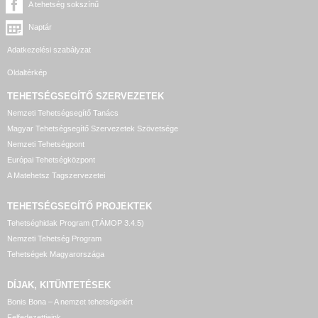
A tehetség sokszínű
Naptár
Adatkezelési szabályzat
Oldaltérkép
TEHETSÉGSEGÍTŐ SZERVEZETEK
Nemzeti Tehetségsegítő Tanács
Magyar Tehetségsegítő Szervezetek Szövetsége
Nemzeti Tehetségpont
Európai Tehetségközpont
A Matehetsz Tagszervezetei
TEHETSÉGSEGÍTŐ
PROJEKTEK
Tehetséghidak Program (TÁMOP 3.4.5)
Nemzeti Tehetség Program
Tehetségek Magyarországa
DÍJAK, KITÜNTETÉSEK
Bonis Bona – A nemzet tehetségeiért
Felfedezettjeink