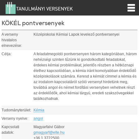
KÖKÉL pontversenyek
A verseny
Középiskolai Kémiai Lapok levelező pontversenyei
hivatalos
elnevezése:
Célja:
A feladatmegoldó pontversenyen három kategóriában, három
nehézségi szinten tűzünk ki gondolkodtató feladatokat,
érdekes kémiai problémákat, jelentős részben a hétköznapi
élethez kapcsolódóan, a kémia iránt komolyabban érdeklődő
középiskolások számára. Keresd a kémiát címmel a kémia és
az irodalom kapcsolatáról szóló versenyt hirdetünk meg,
továbbá angol és német fordítási versenyben vehetnek részt
az érdeklődők, ahol kémiai tárgyú, eredeti szakszövegekkel
találkozhatnak.
Tudományterület:
Kémia
Verseny nyelve:
angol
Kapcsolati
Magyarfalvi Gábor
adatok:
gmagyarf@elte.hu
+36 1 3722500