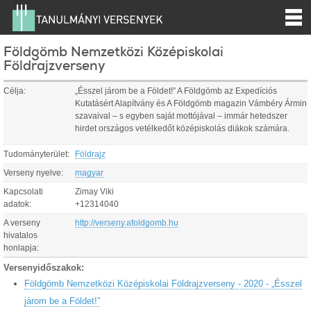
Földgömb Nemzetközi Középiskolai
Földrajzverseny
Célja:
„Ésszel járom be a Földet!” A Földgömb az Expedíciós
Kutatásért Alapítvány és A Földgömb magazin Vámbéry Ármin
szavaival – s egyben saját mottójával – immár hetedszer
hirdet országos vetélkedőt középiskolás diákok számára.
Tudományterület:
Földrajz
Verseny nyelve:
magyar
Kapcsolati
Zimay Viki
adatok:
+12314040
A verseny
http://verseny.afoldgomb.hu
hivatalos
honlapja:
Versenyidőszakok:
Földgömb Nemzetközi Középiskolai Földrajzverseny - 2020 - „Ésszel
járom be a Földet!”