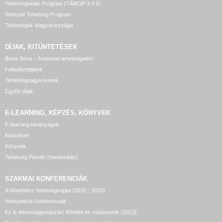
Tehetséghidak Program (TÁMOP 3.4.5)
Nemzeti Tehetség Program
Tehetségek Magyarországa
DÍJAK, KITÜNTETÉSEK
Bonis Bona – A nemzet tehetségeiért
Felfedezettjeink
Tehetségnagykövetek
Egyéb díjak
E-LEARNING, KÉPZÉS, KÖNYVEK
E-learning tananyagok
Képzések
Könyvek
Tehetség Piactér (mentorálás)
SZAKMAI KONFERENCIÁK
A Matehetsz tehetségnapjai (2010 - 2024)
Nemzetközi konferenciák
Ez is tehetséggondozás! Elmélet és módszerek (2013)