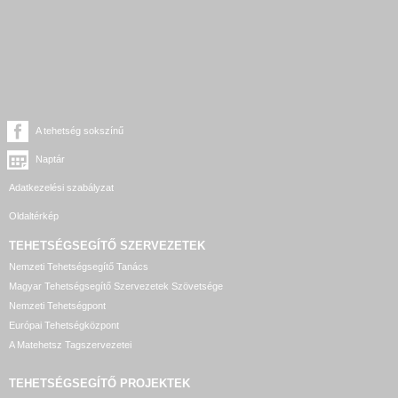
A tehetség sokszínű
Naptár
Adatkezelési szabályzat
Oldaltérkép
TEHETSÉGSEGÍTŐ SZERVEZETEK
Nemzeti Tehetségsegítő Tanács
Magyar Tehetségsegítő Szervezetek Szövetsége
Nemzeti Tehetségpont
Európai Tehetségközpont
A Matehetsz Tagszervezetei
TEHETSÉGSEGÍTŐ
PROJEKTEK