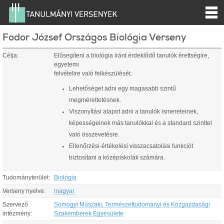
Fodor József Országos Biológia Verseny
Célja:
Elősegíteni a biológia iránt érdeklődő tanulók érettségire,
egyetemi
felvételire való felkészülését.
Lehetőséget adni egy magasabb szintű
megmérettetésnek.
Viszonyítási alapot adni a tanulók ismereteinek,
képességeinek más tanulókkal és a standard szinttel
való összevetésre.
Ellenőrzési-értékelési visszacsatolási funkciót
biztosítani a középiskolák számára.
Tudományterület:
Biológia
Verseny nyelve:
magyar
Szervező
Somogyi Műszaki, Természettudományi és Közgazdasági
intézmény:
Szakemberek Egyesülete