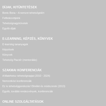
DÍJAK, KITÜNTETÉSEK
Bonis Bona – A nemzet tehetségeiért
Felfedezettjeink
Tehetségnagykövetek
Egyéb díjak
E-LEARNING, KÉPZÉS, KÖNYVEK
E-learning tananyagok
Képzések
Könyvek
Tehetség Piactér (mentorálás)
SZAKMAI KONFERENCIÁK
A Matehetsz tehetségnapjai (2010 - 2024)
Nemzetközi konferenciák
Ez is tehetséggondozás! Elmélet és módszerek (2013)
Egyéb, további rendezvények, konferenciák
ONLINE SZOLGÁLTATÁSOK