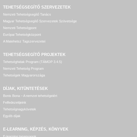
TEHETSÉGSEGÍTŐ SZERVEZETEK
Nemzeti Tehetségsegítő Tanács
Magyar Tehetségsegítő Szervezetek Szövetsége
Nemzeti Tehetségpont
Európai Tehetségközpont
A Matehetsz Tagszervezetei
TEHETSÉGSEGÍTŐ
PROJEKTEK
Tehetséghidak Program (TÁMOP 3.4.5)
Nemzeti Tehetség Program
Tehetségek Magyarországa
DÍJAK, KITÜNTETÉSEK
Bonis Bona – A nemzet tehetségeiért
Felfedezettjeink
Tehetségnagykövetek
Egyéb díjak
E-LEARNING, KÉPZÉS, KÖNYVEK
E-learning tananyagok