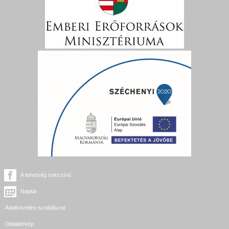
A tehetség sokszínű
Naptár
Adatkezelési szabályzat
Oldaltérkép