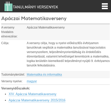
Apáczai Matematikaverseny
A verseny
Apáczai Matematikaverseny
hivatalos
elnevezése:
Célja:
A verseny célja, hogy a nyelvi előkészítős évfolyamon
tanulóknak segítsük a matematika tanulásával kapcsolatos
versenyszellem, teljesítményorientáltság és érdeklődés
ébrentartását, valamint lehetőséget teremtsünk a matematika,
logika területén kiemelkedő teljesítményt nyújtó 9. évfolyamos
tanulók felkutatására.
Tudományterület:
Matematika és informatika
Verseny nyelve:
magyar
Versenyidőszakok:
XIV. Apáczai Matematikaverseny
Apáczai Matematikaverseny 2015/2016