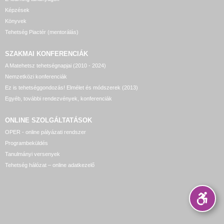
Képzések
Könyvek
Tehetség Piactér (mentorálás)
SZAKMAI KONFERENCIÁK
A Matehetsz tehetségnapjai (2010 - 2024)
Nemzetközi konferenciák
Ez is tehetséggondozás! Elmélet és módszerek (2013)
Egyéb, további rendezvények, konferenciák
ONLINE SZOLGÁLTATÁSOK
OPER - online pályázati rendszer
Programbeküldés
Tanulmányi versenyek
Tehetség hálózat – online adatkezelő