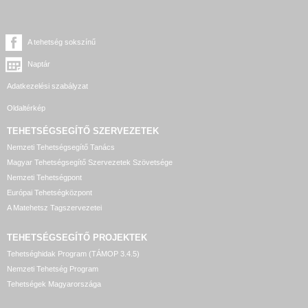
A tehetség sokszínű
Naptár
Adatkezelési szabályzat
Oldaltérkép
TEHETSÉGSEGÍTŐ SZERVEZETEK
Nemzeti Tehetségsegítő Tanács
Magyar Tehetségsegítő Szervezetek Szövetsége
Nemzeti Tehetségpont
Európai Tehetségközpont
A Matehetsz Tagszervezetei
TEHETSÉGSEGÍTŐ
PROJEKTEK
Tehetséghidak Program (TÁMOP 3.4.5)
Nemzeti Tehetség Program
Tehetségek Magyarországa