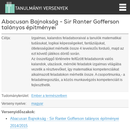
Abacusan Bajnokság - Sir Ranter Gofferson
talányos építményei
Célja:
Izgalmas, kalandos feladatsoraival a tanulók matematikai
tudásukat, logikai képességeiket, fantáziájukat,
ötletességüket mérhetik össze 4 levelezős forduló, majd az
ezt követő játékos döntő során.
Az összefüggő történetre felfűzött feladatsorok valós
kalandok, utazások, mérnöki feladatok izgalmas világába
vezetik a résztvevőket, így matematikai kompetenciáikat
alkalmazott feladatokon mérhetik össze. A csoportmunka,- a
feladatmegosztás, a közös munkavégzés kompetenciáit is
fejleszthetik.
Tudományterület:
Ember a természetben
Verseny nyelve:
magyar
Versenyidőszakok:
Abacusan Bajnokság - Sir Ranter Gofferson talányos építményei
2014/2015