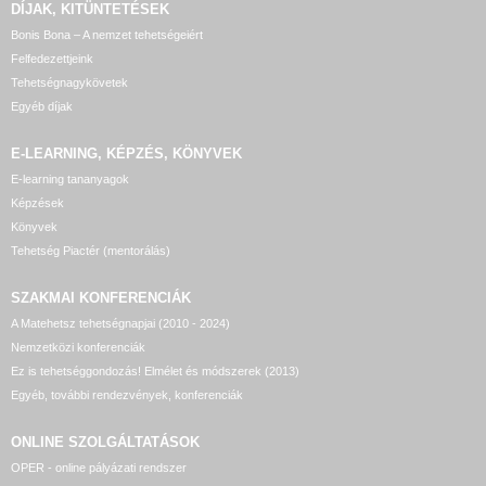
DÍJAK, KITÜNTETÉSEK
Bonis Bona – A nemzet tehetségeiért
Felfedezettjeink
Tehetségnagykövetek
Egyéb díjak
E-LEARNING, KÉPZÉS, KÖNYVEK
E-learning tananyagok
Képzések
Könyvek
Tehetség Piactér (mentorálás)
SZAKMAI KONFERENCIÁK
A Matehetsz tehetségnapjai (2010 - 2024)
Nemzetközi konferenciák
Ez is tehetséggondozás! Elmélet és módszerek (2013)
Egyéb, további rendezvények, konferenciák
ONLINE SZOLGÁLTATÁSOK
OPER - online pályázati rendszer