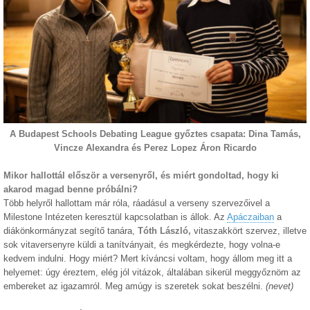
A Budapest Schools Debating League győztes csapata: Dina Tamás,
Vincze Alexandra és Perez Lopez Áron Ricardo
Mikor hallottál először a versenyről, és miért gondoltad, hogy ki
akarod magad benne próbálni?
Több helyről hallottam már róla, ráadásul a verseny szervezőivel a
Milestone Intézeten keresztül kapcsolatban is állok. Az
Apáczaiban
a
diákönkormányzat segítő tanára,
Tóth László,
vitaszakkört szervez, illetve
sok vitaversenyre küldi a tanítványait, és megkérdezte, hogy volna-e
kedvem indulni. Hogy miért? Mert kíváncsi voltam, hogy állom meg itt a
helyemet: úgy éreztem, elég jól vitázok, általában sikerül meggyőznöm az
embereket az igazamról. Meg amúgy is szeretek sokat beszélni.
(nevet)