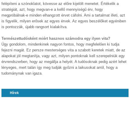
felépíteni a szónoklatot, kövesse az előre kijelölt menetet. Értékelik a
stratégiát, azt, hogy megvan-e a kellő mennyiségű érv, hogy
megpróbálnak-e minden elhangzott érvet cáfolni. Ami a tartalmat illeti, azt
is figyelik, milyen erősek az egyes érvek. Az egyes beszélőket egyéniben
is pontozzák, újabb rangsort kialakítva.
Természettudósként miért hasznos számodra egy ilyen vita?
Úgy gondolom, mindenkinek nagyon fontos, hogy megfelelően ki tudja
fejezni magát. Ez persze mesterséges vita a szabott keretek miatt, de az
alapokat jól megtanítja, vagy azt, milyen pontoknak kell szerepelniük egy
érvrendszerben, hogy az megállja a helyét. A tudósoknak pedig azért lehet
lényeges, mert talán így meg tudják győzni a laikusokat arról, hogy a
tudománynak van igaza.
Hírek