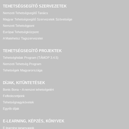
TEHETSÉGSEGÍTŐ SZERVEZETEK
Nemzeti Tehetségsegítő Tanács
Magyar Tehetségsegítő Szervezetek Szövetsége
Nemzeti Tehetségpont
Európai Tehetségközpont
A Matehetsz Tagszervezetei
TEHETSÉGSEGÍTŐ
PROJEKTEK
Tehetséghidak Program (TÁMOP 3.4.5)
Nemzeti Tehetség Program
Tehetségek Magyarországa
DÍJAK, KITÜNTETÉSEK
Bonis Bona – A nemzet tehetségeiért
Felfedezettjeink
Tehetségnagykövetek
Egyéb díjak
E-LEARNING, KÉPZÉS, KÖNYVEK
E-learning tananyagok