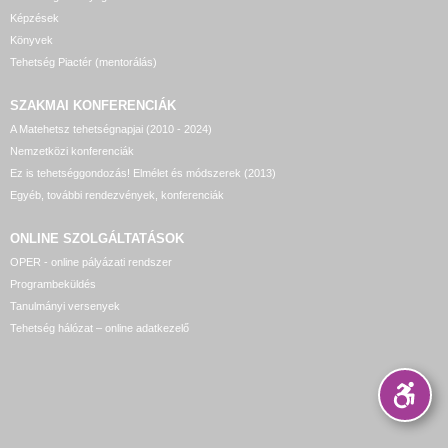
Képzések
Könyvek
Tehetség Piactér (mentorálás)
SZAKMAI KONFERENCIÁK
A Matehetsz tehetségnapjai (2010 - 2024)
Nemzetközi konferenciák
Ez is tehetséggondozás! Elmélet és módszerek (2013)
Egyéb, további rendezvények, konferenciák
ONLINE SZOLGÁLTATÁSOK
OPER - online pályázati rendszer
Programbeküldés
Tanulmányi versenyek
Tehetség hálózat – online adatkezelő