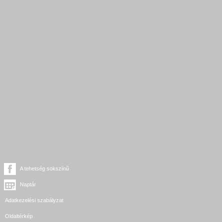
A tehetség sokszínű
Naptár
Adatkezelési szabályzat
Oldaltérkép