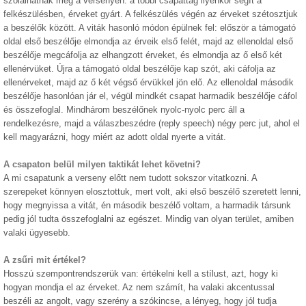
szólalhatnak meg a versenyen: a többi csapattag ilyenkor segít a
felkészülésben, érveket gyárt. A felkészülés végén az érveket szétosztjuk
a beszélők között. A viták hasonló módon épülnek fel: először a támogató
oldal első beszélője elmondja az érveik első felét, majd az ellenoldal első
beszélője megcáfolja az elhangzott érveket, és elmondja az ő első két
ellenérvüket. Újra a támogató oldal beszélője kap szót, aki cáfolja az
ellenérveket, majd az ő két végső érvükkel jön elő. Az ellenoldal második
beszélője hasonlóan jár el, végül mindkét csapat harmadik beszélője cáfol
és összefoglal. Mindhárom beszélőnek nyolc-nyolc perc áll a
rendelkezésre, majd a válaszbeszédre (reply speech) négy perc jut, ahol el
kell magyarázni, hogy miért az adott oldal nyerte a vitát.
A csapaton belül milyen taktikát lehet követni?
A mi csapatunk a verseny előtt nem tudott sokszor vitatkozni. A
szerepeket könnyen elosztottuk, mert volt, aki első beszélő szeretett lenni,
hogy megnyissa a vitát, én második beszélő voltam, a harmadik társunk
pedig jól tudta összefoglalni az egészet. Mindig van olyan terület, amiben
valaki ügyesebb.
A zsűri mit értékel?
Hosszú szempontrendszerük van: értékelni kell a stílust, azt, hogy ki
hogyan mondja el az érveket. Az nem számít, ha valaki akcentussal
beszéli az angolt, vagy szerény a szókincse, a lényeg, hogy jól tudja