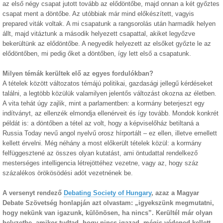
az első négy csapat jutott tovább az elődöntőbe, majd onnan a két győztes
csapat ment a döntőbe. Az utóbbiak már mind előkészített, vagyis
prepared viták voltak. A mi csapatunk a rangsorolás után harmadik helyen
állt, majd vitáztunk a második helyezett csapattal, akiket legyőzve
bekerültünk az elődöntőbe. A negyedik helyezett az elsőket győzte le az
elődöntőben, mi pedig őket a döntőben, így lett első a csapatunk.
Milyen témák kerültek elő az egyes fordulókban?
A tételek között változatos témájú politikai, gazdasági jellegű kérdéseket
találni, a legtöbb közülük valamilyen jelentős változást okozna az életben.
A vita tehát úgy zajlik, mint a parlamentben: a kormány beterjeszt egy
indítványt, az ellenzék elmondja ellenérveit és így tovább. Mondok konkrét
példát is: a döntőben a tétel az volt, hogy a képviselőház betiltaná a
Russia Today nevű angol nyelvű orosz hírportált – ez ellen, illetve emellett
kellett érvelni. Még néhány a most előkerült tételek közül: a kormány
felfüggesztené az összes olyan kutatást, ami öntudattal rendelkező
mesterséges intelligencia létrejöttéhez vezetne, vagy az, hogy száz
százalékos örökösödési adót vezetnének be.
A versenyt rendező
Debating Society of Hungary
, azaz a Magyar
Debate Szövetség honlapján azt olvastam: „igyekszünk megmutatni,
hogy nekünk van igazunk, különösen, ha nincs”. Kerültél már olyan
helyzetbe, amikor tudtad, hogy nincs igazad, mégis védened kellett