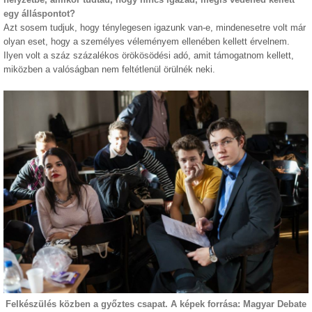
egy álláspontot?
Azt sosem tudjuk, hogy ténylegesen igazunk van-e, mindenesetre volt már
olyan eset, hogy a személyes véleményem ellenében kellett érvelnem.
Ilyen volt a száz százalékos örökösödési adó, amit támogatnom kellett,
miközben a valóságban nem feltétlenül örülnék neki.
Felkészülés közben a győztes csapat. A képek forrása: Magyar Debate