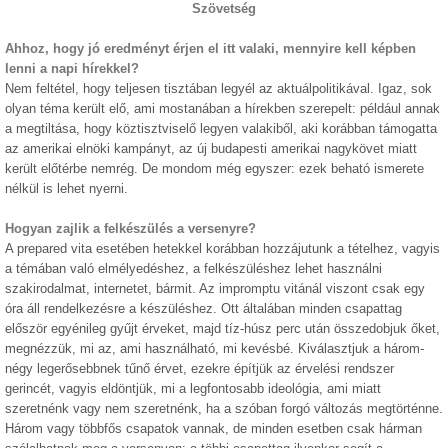
Szövetség
Ahhoz, hogy jó eredményt érjen el itt valaki, mennyire kell képben
lenni a napi hírekkel?
Nem feltétel, hogy teljesen tisztában legyél az aktuálpolitikával. Igaz, sok
olyan téma került elő, ami mostanában a hírekben szerepelt: például annak
a megtiltása, hogy köztisztviselő legyen valakiből, aki korábban támogatta
az amerikai elnöki kampányt, az új budapesti amerikai nagykövet miatt
került előtérbe nemrég. De mondom még egyszer: ezek beható ismerete
nélkül is lehet nyerni.
Hogyan zajlik a felkészülés a versenyre?
A prepared vita esetében hetekkel korábban hozzájutunk a tételhez, vagyis
a témában való elmélyedéshez, a felkészüléshez lehet használni
szakirodalmat, internetet, bármit. Az impromptu vitánál viszont csak egy
óra áll rendelkezésre a készüléshez. Ott általában minden csapattag
először egyénileg gyűjt érveket, majd tíz-húsz perc után összedobjuk őket,
megnézzük, mi az, ami használható, mi kevésbé. Kiválasztjuk a három-
négy legerősebbnek tűnő érvet, ezekre építjük az érvelési rendszer
gerincét, vagyis eldöntjük, mi a legfontosabb ideológia, ami miatt
szeretnénk vagy nem szeretnénk, ha a szóban forgó változás megtörténne.
Három vagy többfős csapatok vannak, de minden esetben csak hárman