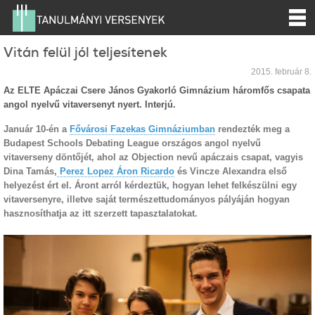
Vitán felül jól teljesítenek
2015. február 8.
Az ELTE Apáczai Csere János Gyakorló Gimnázium háromfős csapata
angol nyelvű vitaversenyt nyert. Interjú.
Január 10-én a
Fővárosi Fazekas Gimnáziumban
rendezték meg a
Budapest Schools Debating League országos angol nyelvű
vitaverseny döntőjét, ahol az Objection nevű apáczais csapat, vagyis
Dina Tamás,
Perez Lopez Áron Ricardo
és Vincze Alexandra első
helyezést ért el. Áront arról kérdeztük, hogyan lehet felkészülni egy
vitaversenyre, illetve saját természettudományos pályáján hogyan
hasznosíthatja az itt szerzett tapasztalatokat.