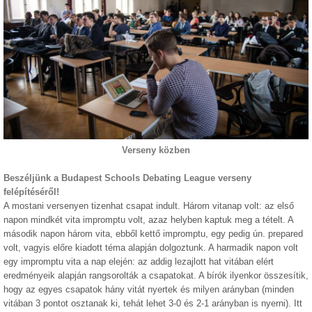
Verseny közben
Beszéljünk a Budapest Schools Debating League verseny
felépítéséről!
A mostani versenyen tizenhat csapat indult. Három vitanap volt: az első
napon mindkét vita impromptu volt, azaz helyben kaptuk meg a tételt. A
második napon három vita, ebből kettő impromptu, egy pedig ún. prepared
volt, vagyis előre kiadott téma alapján dolgoztunk. A harmadik napon volt
egy impromptu vita a nap elején: az addig lezajlott hat vitában elért
eredményeik alapján rangsorolták a csapatokat. A bírók ilyenkor összesítik,
hogy az egyes csapatok hány vitát nyertek és milyen arányban (minden
vitában 3 pontot osztanak ki, tehát lehet 3-0 és 2-1 arányban is nyerni). Itt