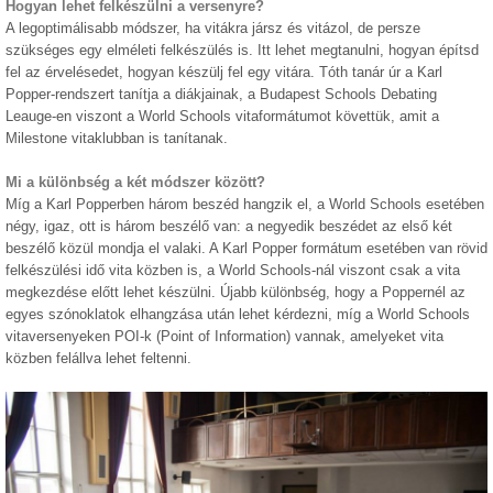
Hogyan lehet felkészülni a versenyre?
A legoptimálisabb módszer, ha vitákra jársz és vitázol, de persze
szükséges egy elméleti felkészülés is. Itt lehet megtanulni, hogyan építsd
fel az érvelésedet, hogyan készülj fel egy vitára. Tóth tanár úr a Karl
Popper-rendszert tanítja a diákjainak, a Budapest Schools Debating
Leauge-en viszont a World Schools vitaformátumot követtük, amit a
Milestone vitaklubban is tanítanak.
Mi a különbség a két módszer között?
Míg a Karl Popperben három beszéd hangzik el, a World Schools esetében
négy, igaz, ott is három beszélő van: a negyedik beszédet az első két
beszélő közül mondja el valaki. A Karl Popper formátum esetében van rövid
felkészülési idő vita közben is, a World Schools-nál viszont csak a vita
megkezdése előtt lehet készülni. Újabb különbség, hogy a Poppernél az
egyes szónoklatok elhangzása után lehet kérdezni, míg a World Schools
vitaversenyeken POI-k (Point of Information) vannak, amelyeket vita
közben felállva lehet feltenni.