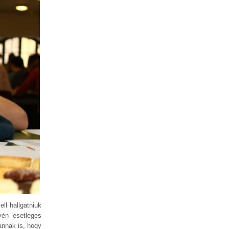
ll hallgatniuk
yén esetleges
annak is, hogy