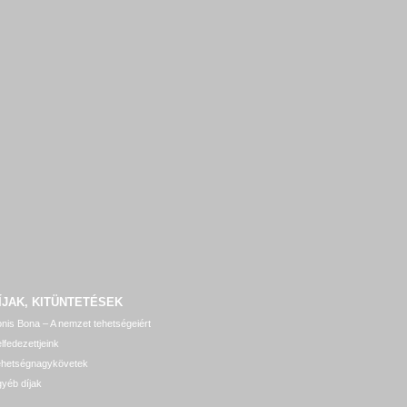
ÍJAK, KITÜNTETÉSEK
nis Bona – A nemzet tehetségeiért
lfedezettjeink
ehetségnagykövetek
yéb díjak