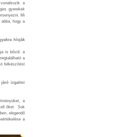
 vonatkozik a
séges gyerekek
ersenyezni. Mi
k abba, hogy a
gyakra hívják
ja is bővül: a
megtalálható a
 felkészítést
 járó izgalmi
ítményüket, a
kell őket. Sok
yben, elegendő
eértékelése a