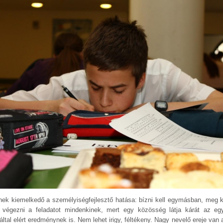
ek kiemelkedő a személyiségfejlesztő hatása: bízni kell egymásban, meg ke
ll végezni a feladatot mindenkinek, mert egy közösség látja kárát az eg
ltal elért eredménynek is. Nem lehet irigy, féltékeny. Nagy nevelő ereje van 