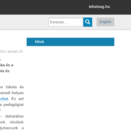
tehetseg.hu
English
Hírek
014. január 24.
g
ka és a
la és
os Iskola és
iemelt helyen
sokat
. Ez azt
la pedagógiai
?
deklaráltan
unk, iskolánk
juttassunk a