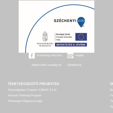
A tehetség sokszínű
Naptár
Adatkezelési szabályzat
Oldaltérkép
TEHETSÉGSEGÍTŐ
PROJEKTEK
D
Tehetséghidak Program (TÁMOP 3.4.5)
Bo
Nemzeti Tehetség Program
Fe
Tehetségek Magyarországa
T
Eg