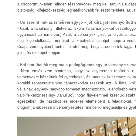
a csoportmunkában minden résztvevőnek meg kell tanulnia tudásá
biztonság, kifejezőkészség leghatékonyabb fejlesztő területei az „
- Ön szerint mik az ismérvei egy jó – jól kiírt, jól lebonyolítot
- Csak a tanulmányi, illetve az iskolai tanulmányokkal összefüg
ugyanezek az ismérvei.) Azok a versenyek „jók”, amelyek a részt
önálló gondolkodás mértékét, a kreativitás szintjét mérje a vers
Csapatversenyeknél fontos feltétel még, hogy a csoportok tagja
jelentős szerepet kapjon.
- Hol tanulhatják meg ma a pedagógusok egy jó verseny szerve
- Nem emlékszem pontosan, hogy az egyetemen tanítottak-e 
versenyekre készítünk fel gyerekeket, és magunk is szervezünk ver
korábbi tapasztalatainkra támaszkodva tesszük azt. A fiatal kol
vállalnak egy-egy nagyobb tömeget megmozgató, jelentősebb vers
való felkészítést úgy „tanuljuk”, hogy figyelemmel kísérjük szakt
egészében, de hasznos és érdekes elemeiben) a feladatokat, fe
programjának része a versenyeztetés, mindenki megtanulja és gyak