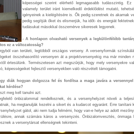
képességei szerint elérhető legmagasabb tudásszintig. Ez
valamely terület iránt kiemelkedő érdeklődést mutató, tehet
igényeinek a kielégítésére is. Ők pedig szeretnek és akarnak v
pedig segítjük őket és elismerjük, ha időt- és energiát fektetne
tudásukat másokkal összemérve sikeresek legyenek.
- A honlapon olvasható versenyek a legkülönfélébb tantár
tos ez a változatosság?
yból van területi, legtöbből országos verseny. A versenyformák színskálá
sségeket összehasonlító versenyen át a projektversenyekig ma már minden 
től értesülünk. Természetesen azt megszűrjük, hogy mely versenyekre való
tó, képességeiket fejlesztő versenyekben való részvételt támogatni.
egy diák hogyan dolgozza fel és fordítsa a maga javára a versennyel
lkat kérdése?
szt meg kell tanulni azt.
gfelelő önbizalommal rendelkeznek, és a versenyhelyzet növeli a teljes
tnak, ha megtanulják kezelni a sikert és a kudarcot egyaránt. Erre tanítani 
versenyhelyzet gátol, aki nem tudja felmérni, hogy van-e helye az adott mezőn
készülésre, annak számára káros a versenyzés. Önbizalomvesztés, önmaga l
sznek a versenytársat ellenségnek tekinteni.