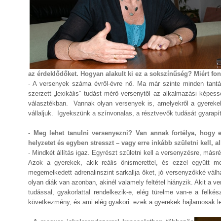
az érdeklődőket. Hogyan alakult ki ez a sokszínűség? Miért fon
- A versenyek száma évről-évre nő. Ma már szinte minden tantárg
szerzett „lexikális” tudást mérő versenytől az alkalmazási képe
választékban. Vannak olyan versenyek is, amelyekről a gyerekek
vállaljuk. Igyekszünk a színvonalas, a résztvevők tudását gyarapí
- Meg lehet tanulni versenyezni? Van annak fortélya, hogy 
helyzetet és egyben stresszt – vagy erre inkább születni kell, a
- Mindkét állítás igaz. Egyrészt születni kell a versenyzésre, másré
Azok a gyerekek, akik reális önismerettel, és ezzel együtt me
megemelkedett adrenalinszint sarkallja őket, jó versenyzőkké válha
olyan diák van azonban, akinél valamely feltétel hiányzik. Akit a 
tudással, gyakorlattal rendelkezik-e, elég türelme van-e a fel
következmény, és ami elég gyakori: ezek a gyerekek hajlamosak le