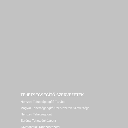
TEHETSÉGSEGÍTŐ SZERVEZETEK
Nemzeti Tehetségsegítő Tanács
Magyar Tehetségsegítő Szervezetek Szövetsége
Nemzeti Tehetségpont
Európai Tehetségközpont
A Matehetsz Tagszervezetei