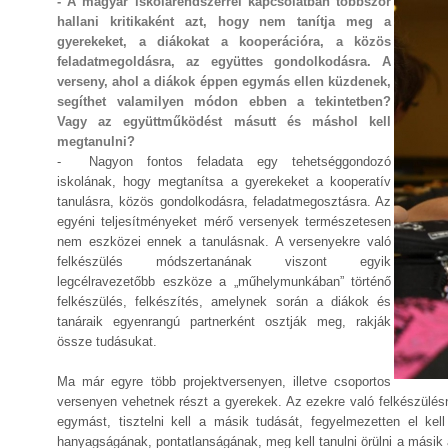
- A magyar iskolarendszerrel kapcsolatban többször
hallani kritikaként azt, hogy nem tanítja meg a
gyerekeket, a diákokat a kooperációra, a közös
feladatmegoldásra, az együttes gondolkodásra. A
verseny, ahol a diákok éppen egymás ellen küzdenek,
segíthet valamilyen módon ebben a tekintetben?
Vagy az együttműködést másutt és máshol kell
megtanulni?
- Nagyon fontos feladata egy tehetséggondozó
iskolának, hogy megtanítsa a gyerekeket a kooperatív
tanulásra, közös gondolkodásra, feladatmegosztásra. Az
egyéni teljesítményeket mérő versenyek természetesen
nem eszközei ennek a tanulásnak. A versenyekre való
felkészülés módszertanának viszont egyik
legcélravezetőbb eszköze a „műhelymunkában” történő
felkészülés, felkészítés, amelynek során a diákok és
tanáraik egyenrangú partnerként osztják meg, rakják
össze tudásukat.
Ma már egyre több projektversenyen, illetve csoportos
versenyen vehetnek részt a gyerekek. Az ezekre való felkészülésn
egymást, tisztelni kell a másik tudását, fegyelmezetten el ke
hanyagságának, pontatlanságának, meg kell tanulni örülni a másik á