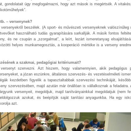
t, gondolatait úgy megfogalmazni, hogy azt mások is megértsék. A vitakés
alkotóműhelyek”.
t stb. – versenynek?
gő versenyekről beszélek. (A sport- és művészeti versenyeknek valószínűle
vevőket használható tudás gyarapítására sarkallják. A másik fontos feltét
eny, és ne csupán a „szorgalmat”, a leírt, lezárt ismeretanyag elsajátítás
i közötti helyes munkamegosztás, a kooperáció mértéke is a verseny ered
zésének a szakmai, pedagógiai kritériumait?
versenyt szervezni. Azt hiszem, hogy valamennyien, akik pedagógus p
senyeket, a józan eszünkre, általános szervezés- és vezetéselméleti ismere
légák kezdetben figyelik a tapasztaltabbak szervezési technikáját, később
eny szervezésében, majd azután már önállóan is vállalkoznak a feladatra.
árgyunk versenyeit, megoldjuk, majd tanítványainkkal megoldatjuk (nem felt
ldolgozzuk azokat, és beépítjük saját tanítási anyagunkba. Ha egy isko
orolja azt.