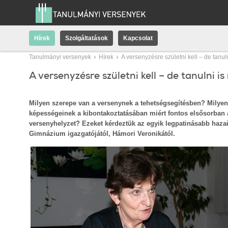
Hírek
Szolgáltatások
Kapcsolat
Tanulmányi versenyek
Hírek
A versenyzésre születni kell – de tanul
A versenyzésre születni kell – de tanulni is
Milyen szerepe van a versenynek a tehetségsegítésben? Milyen
képességeinek a kibontakoztatásában miért fontos elsősorban
versenyhelyzet? Ezeket kérdeztük az egyik legpatinásabb haza
Gimnázium igazgatójától, Hámori Veronikától.