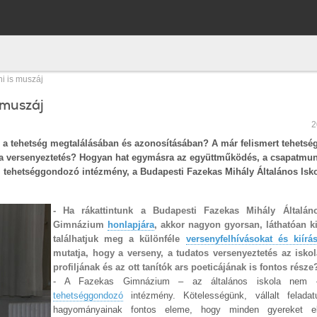
ni is muszáj
 muszáj
2
 a tehetség megtalálásában és azonosításában? A már felismert tehetsé
 a versenyeztetés? Hogyan hat egymásra az együttműködés, a csapatmun
i tehetséggondozó intézmény, a Budapesti Fazekas Mihály Általános Isko
- Ha rákattintunk a Budapesti Fazekas Mihály Általán
Gimnázium
honlapjára
, akkor nagyon gyorsan, láthatóan k
találhatjuk meg a különféle
versenyfelhívásokat és kiírá
mutatja, hogy a verseny, a tudatos versenyeztetés az isko
profiljának és az ott tanítók ars poeticájának is fontos része
- A Fazekas Gimnázium – az általános iskola nem – 
tehetséggondozó
intézmény. Kötelességünk, vállalt feladat
hagyományainak fontos eleme, hogy minden gyereket el