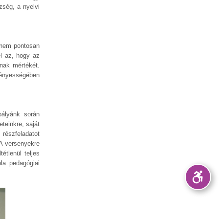
zség, a nyelvi
g nem pontosan
el az, hogy az
ának mértékét.
ményességében
ályánk során
teinkre, saját
 részfeladatot
 A versenyekre
étlenül teljes
la pedagógiai