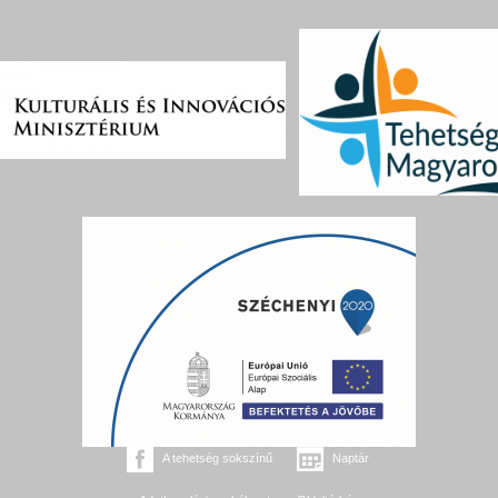
A tehetség sokszínű
Naptár