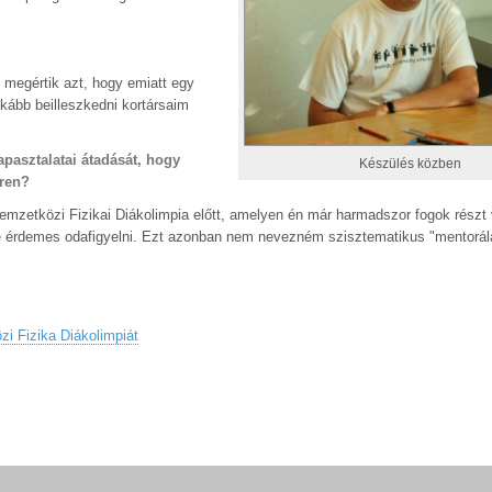
 megértik azt, hogy emiatt egy
kább beilleszkedni kortársaim
tapasztalatai átadását, hogy
Készülés közben
éren?
mzetközi Fizikai Diákolimpia előtt, amelyen én már harmadszor fogok részt v
ire érdemes odafigyelni. Ezt azonban nem nevezném szisztematikus "mentorál
i Fizika Diákolimpiát