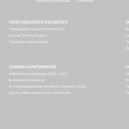
Adatkezelési szabályzat
Oldaltérkép
TEHETSÉGSEGÍTŐ
PROJEKTEK
D
Tehetséghidak Program (TÁMOP 3.4.5)
Bo
Nemzeti Tehetség Program
Fe
Tehetségek Magyarországa
T
Eg
SZAKMAI KONFERENCIÁK
O
A Matehetsz tehetségnapjai (2010 - 2024)
OP
Nemzetközi konferenciák
P
Ez is tehetséggondozás! Elmélet és módszerek (2013)
T
Egyéb, további rendezvények, konferenciák
Te