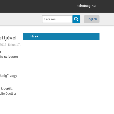
tehetseg.hu
English
ettjével
Hírek
2013. július 17.
n
 is szívesen
ökség" vagy
kiderült,
ltolódott a