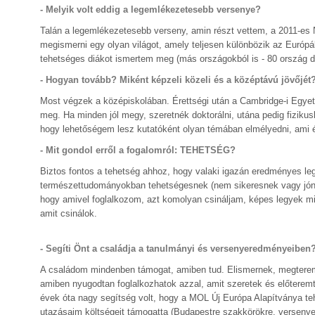
- Melyik volt eddig a legemlékezetesebb versenye?
Talán a legemlékezetesebb verseny, amin részt vettem, a 2011-es
megismerni egy olyan világot, amely teljesen különbözik az Euró
tehetséges diákot ismertem meg (más országokból is - 80 ország di
- Hogyan tovább? Miként képzeli közeli és a középtávú jövőjét
Most végzek a középiskolában. Érettségi után a Cambridge-i Egyet
meg. Ha minden jól megy, szeretnék doktorálni, utána pedig fiziku
hogy lehetőségem lesz kutatóként olyan témában elmélyedni, ami é
- Mit gondol erről a fogalomról: TEHETSÉG?
Biztos fontos a tehetség ahhoz, hogy valaki igazán eredményes le
természettudományokban tehetségesnek (nem sikeresnek vagy jónak)
hogy amivel foglalkozom, azt komolyan csináljam, képes legyek m
amit csinálok.
- Segíti Önt a családja a tanulmányi és versenyeredményeiben
A családom mindenben támogat, amiben tud. Elismernek, megteremt
amiben nyugodtan foglalkozhatok azzal, amit szeretek és előteremt
évek óta nagy segítség volt, hogy a MOL Új Európa Alapítványa t
utazásaim költségeit támogatta (Budapestre szakkörökre, verseny