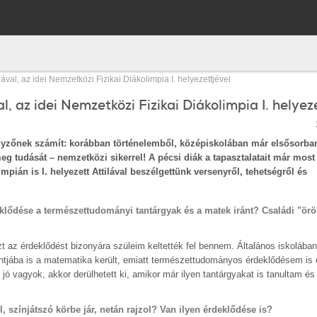
ával, az idei Nemzetközi Fizikai Diákolimpia I. helyezettjével
, az idei Nemzetközi Fizikai Diákolimpia I. helyez
enyzőnek számít: korábban történelemből, középiskolában már elsősorba
 tudását – nemzetközi sikerrel! A pécsi diák a tapasztalatait már most
impián is I. helyezett Attilával beszélgettünk versenyről, tehetségről és
klődése a természettudományi tantárgyak és a matek iránt? Családi "ör
 az érdeklődést bizonyára szüleim keltették fel bennem. Általános iskolában 
jába is a matematika került, emiatt természettudományos érdeklődésem is e
jó vagyok, akkor derülhetett ki, amikor már ilyen tantárgyakat is tanultam és
színjátszó körbe jár, netán rajzol? Van ilyen érdeklődése is?