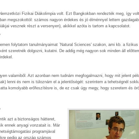
 Nemzetközi Fizikai Diákolimpia volt. Ezt Bangkokban rendezték meg, így vo
pában megszokottól: számos nagyon érdekes és jó élménnyel lettem gazdagab
ákjai vesznek részt a versenyen), akikkel azóta is tartom a kapcsolatot.
?
emen folytatom tanulmányaimat `Natural Sciences' szakon, ami kb. a fizikus 
sként szeretnék dolgozni, kutatni. De addig még nagyon sok minden áll előtt
rdekel.
gyen valamiből. Azt azonban nem tudnám megfogalmazni, hogy mit jelent pél
 lenni és nem is túloznám el a jelentőségét: szerintem a tehetségnél sokk
iatta komolyabb erőfeszítésre is, de ez csak úgy megy, hogy szeretem és ör
?
ik azt a biztonságos hátteret,
ik ennek anyagi vonzatait is. Már
ehetségtámogatási programjával
ekre pedig az ország számos