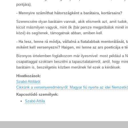
pontjára).
- Mennyire számíthat hátországként a barátaira, kortársaira?
Szerencsére olyan barátaim vannak, akik elismerik azt, amit tudok,
kicsit másmilyen vagyok, mint ők (bár persze megpróbálok minél in
közé) és segítenek, támogatnak abban, amiben kell.
- Ha lesz, lenne rá módja, vállalná a fiatalabbak mentorálását, 
miként kell versenyezni? Haigen, mi lenne az ars poeticája e t
Bizonyos értelemben foglalkozom már ilyesmivel: most például a Ne
csapattaggal szoktam beszélni a tapasztalataimról, arról, hogy m
barátaim is, beszélgetés közben merülnek fel ezek a kérdések.
Hivatkozások:
Szabó Attiláról
Cikkünk a versenyeredményről: Magyar fiú nyerte az idei Nemzetköz
Kapcsolódó személyek:
Szabó Attila