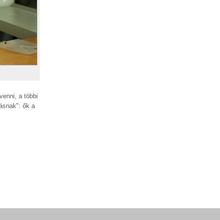
enni, a többi
ásnak": ők a