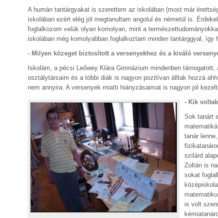
A humán tantárgyakat is szerettem az iskolában (most már érettség
iskolában ezért elég jól megtanultam angolul és németül is. Érdeke
foglalkozom velük olyan komolyan, mint a természettudományokkal, 
iskolában még komolyabban foglalkoztam minden tantárggyal, így 
- Milyen közeget biztosított a versenyekhez és a kiváló vers
Iskolám, a pécsi Leőwey Klára Gimnázium mindenben támogatott, a
osztálytársaim és a többi diák is nagyon pozitívan álltak hozzá ah
nem annyira. A versenyek miatti hiányzásaimat is nagyon jól kezelt
- Kik volta
Sok tanárt 
matematikát
tanár lenne
fizikatanár
szilárd ala
Zoltán is n
sokat fogl
középiskola
matematikus
is volt sze
kémiatanáro