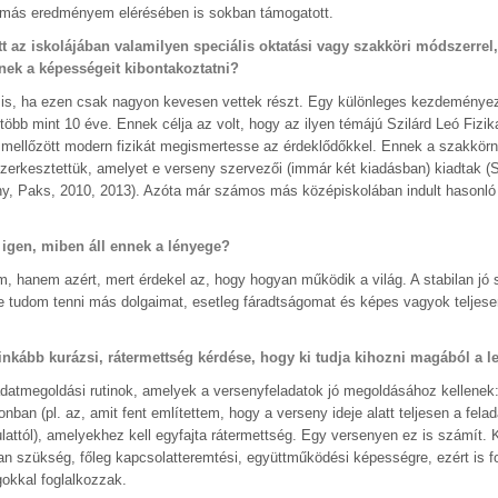
 más eredményem elérésében is sokban támogatott.
tt az iskolájában valamilyen speciális oktatási vagy szakköri módszerrel
nnek a képességeit kibontakoztatni?
kor is, ha ezen csak nagyon kevesen vettek részt. Egy különleges kezdemény
 több mint 10 éve. Ennek célja az volt, hogy az ilyen témájú Szilárd Leó Fizi
an mellőzött modern fizikát megismertesse az érdeklődőkkel. Ennek a szakkör
zerkesztettük, amelyet e verseny szervezői (immár két kiadásban) kiadtak (
ány, Paks, 2010, 2013). Azóta már számos más középiskolában indult hasonló
a igen, miben áll ennek a lényege?
m, hanem azért, mert érdekel az, hogy hogyan működik a világ. A stabilan jó
re tudom tenni más dolgaimat, esetleg fáradtságomat és képes vagyok teljese
inkább kurázsi, rátermettség kérdése, hogy ki tudja kihozni magából a l
adatmegoldási rutinok, amelyek a versenyfeladatok jó megoldásához kellenek
ban (pl. az, amit fent említettem, hogy a verseny ideje alatt teljesen a felad
gulattól), amelyekhez kell egyfajta rátermettség. Egy versenyen ez is számít.
 van szükség, főleg kapcsolatteremtési, együttműködési képességre, ezért is f
okkal foglalkozzak.