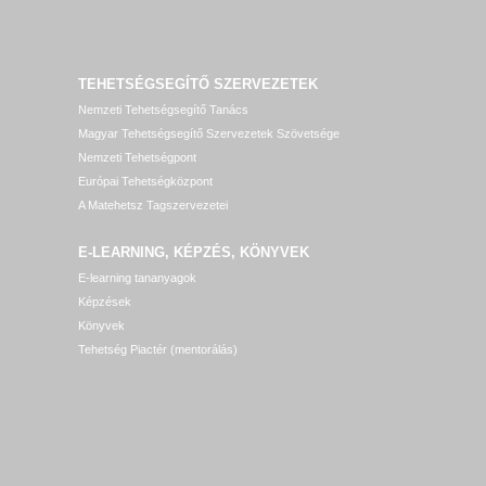
TEHETSÉGSEGÍTŐ SZERVEZETEK
Nemzeti Tehetségsegítő Tanács
Magyar Tehetségsegítő Szervezetek Szövetsége
Nemzeti Tehetségpont
Európai Tehetségközpont
A Matehetsz Tagszervezetei
E-LEARNING, KÉPZÉS, KÖNYVEK
E-learning tananyagok
Képzések
Könyvek
Tehetség Piactér (mentorálás)