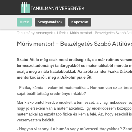
Hírek
Szolgáltatások
Kapcsolat
Tanulmányi versenyek
Hírek
Máris mentor! - Beszélgetés Szabó Attil
Máris mentor! - Beszélgetés Szabó Attilával
Szabó Attila még csak most érettségizik, de már rutinos vers
természettudományi tantárgyakból és matematikából mérette meg
osztja meg a nála fiatalabbakkal. Az azóta az idei Fizika Diákol
mentorkodásról, még a Diákolimpia előtt.
-
Fizika, kémia – valamint matematika... Honnan van ez az érde
saját beállítottság eredménye inkább?
Már kiskoromtól kezdve érdekelt a természet, a világ működése, ezt
hogy jó érzékem van a matematikához, így érdeklődésem középpont
matematikailag egzaktabb fizika és kémia felé. Az, hogy ezekből is 
versenyeztem belőlük.
- Hogyan viszonyul a humán vagy művészeti tárgyakhoz? Zenél, 