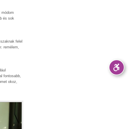
lt módom
b és sok
szaknak felel
em: remélem,
dául
al fontosabb,
ömet okoz,