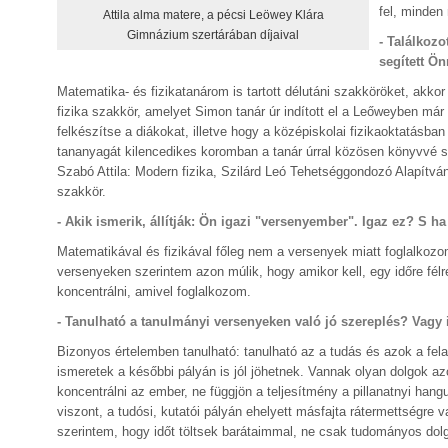
fel, minden
Attila alma matere, a pécsi Leöwey Klára
Gimnázium szertárában díjaival
- Találkozo
segített Ö
Matematika- és fizikatanárom is tartott délutáni szakköröket, ak
fizika szakkör, amelyet Simon tanár úr indított el a Leőweyben már
felkészítse a diákokat, illetve hogy a középiskolai fizikaoktatásb
tananyagát kilencedikes koromban a tanár úrral közösen könyvvé s
Szabó Attila: Modern fizika, Szilárd Leó Tehetséggondozó Alapítv
szakkör.
- Akik ismerik, állítják: Ön igazi "versenyember". Igaz ez? S h
Matematikával és fizikával főleg nem a versenyek miatt foglalkozo
versenyeken szerintem azon múlik, hogy amikor kell, egy időre fél
koncentrálni, amivel foglalkozom.
- Tanulható a tanulmányi versenyeken való jó szereplés? Vagy 
Bizonyos értelemben tanulható: tanulható az a tudás és azok a fel
ismeretek a későbbi pályán is jól jöhetnek. Vannak olyan dolgok azon
koncentrálni az ember, ne függjön a teljesítmény a pillanatnyi han
viszont, a tudósi, kutatói pályán ehelyett másfajta rátermettségre
szerintem, hogy időt töltsek barátaimmal, ne csak tudományos dolg