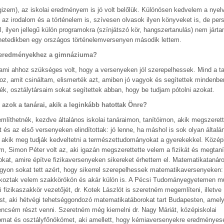
izem), az iskolai eredményem is jó volt belőlük. Különösen kedvelem a nyel
l az irodalom és a történelem is, szívesen olvasok ilyen könyveket is, de pe
ilyen jellegű külön programokra (színjátszó kör, hangszertanulás) nem járta
hetedikben egy országos történelemversenyen második lettem.
enyeredményekhez a gimnáziuma?
mi ahhoz szükséges volt, hogy a versenyeken jól szerepelhessek. Mind a t
hoz, amit csináltam, elismerték azt, amiben jó vagyok és segítettek mindenb
ék, osztálytársaim sokat segítettek abban, hogy be tudjam pótolni azokat.
k azok a tanárai, akik a leginkább hatottak Önre?
említhetnék, kezdve általános iskolai tanáraimon, tanítóimon, akik megszeret
 és az első versenyeken elindítottak: jó lenne, ha máshol is sok olyan általán
, akik meg tudják kedveltetni a természettudományokat a gyerekekkel. Középi
om, Simon Péter volt az, aki igazán megszerettette velem a fizikát és megtaní
pokat, amire építve fizikaversenyeken sikereket érhettem el. Matematikatanár
agyon sokat tett azért, hogy sikerrel szerepelhessek matematikaversenyeken:
alkoztak velem szakkörökön és akár külön is. A Pécsi Tudományegyetemen 
i fizikaszakkör vezetőjét, dr. Kotek Lászlót is szeretném megemlíteni, illetv
t, aki hétvégi tehetséggondozó matematikatáborokat tart Budapesten, ame
rencsém részt venni. Szeretném még kiemelni dr. Nagy Máriát, középiskolai
mat és osztályfőnökömet, aki amellett, hogy kémiaversenyekre eredményese