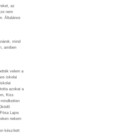
veket, az
rsze nem
m. Általános
anárok, mind
en, amiben
tették velem a
os iskolai
skolai
totta azokat a
om, Kiss
 mindketten
működő
e Pósa Lajos
lyeken nekem
n készített