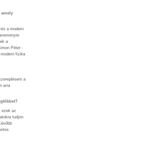
, amely
ezés a modern
kaversenyre
nek a
Simon Péter -
 modern fizika
 szereplésem a
n arra
egtöbbet?
: ezek az
atokra tudjon
 Később
ontos