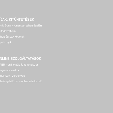
ÍJAK, KITÜNTETÉSEK
nis Bona – A nemzet tehetségeiért
lfedezettjeink
ehetségnagykövetek
yéb díjak
NLINE SZOLGÁLTATÁSOK
ER - online pályázati rendszer
rogrambeküldés
anulmányi versenyek
hetség hálózat – online adatkezelő