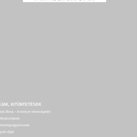
ÍJAK, KITÜNTETÉSEK
nis Bona – A nemzet tehetségeiért
lfedezettjeink
ehetségnagykövetek
yéb díjak