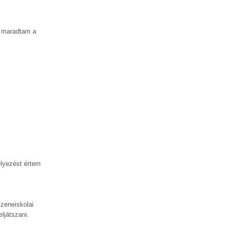
n maradtam a
elyezést értem
zeneiskolai
ljátszani.