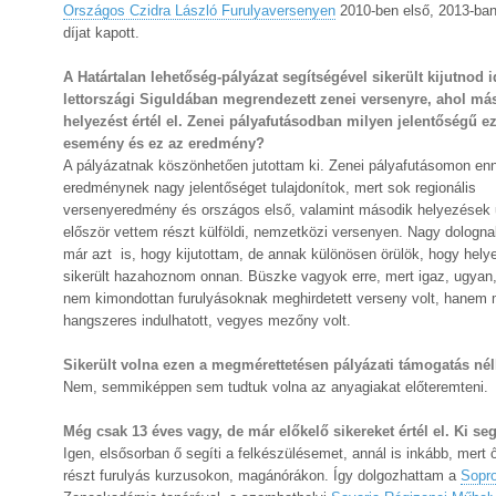
Országos Czidra László Furulyaversenyen
2010-ben első, 2013-ba
díjat kapott.
A Határtalan lehetőség-pályázat segítségével sikerült kijutnod 
lettországi Siguldában megrendezett zenei versenyre, ahol má
helyezést értél el. Zenei pályafutásodban milyen jelentőségű e
esemény és ez az eredmény?
A pályázatnak köszönhetően jutottam ki. Zenei pályafutásomon en
eredménynek nagy jelentőséget tulajdonítok, mert sok regionális
versenyeredmény és országos első, valamint második helyezések 
először vettem részt külföldi, nemzetközi versenyen. Nagy dologn
már azt is, hogy kijutottam, de annak különösen örülök, hogy helye
sikerült hazahoznom onnan. Büszke vagyok erre, mert igaz, ugyan
nem kimondottan furulyásoknak meghirdetett verseny volt, hanem 
hangszeres indulhatott, vegyes mezőny volt.
Sikerült volna ezen a megmérettetésen pályázati támogatás nél
Nem, semmiképpen sem tudtuk volna az anyagiakat előteremteni.
Még csak 13 éves vagy, de már előkelő sikereket értél el. Ki 
Igen, elsősorban ő segíti a felkészülésemet, annál is inkább, mert 
részt furulyás kurzusokon, magánórákon. Így dolgozhattam a
Sopro