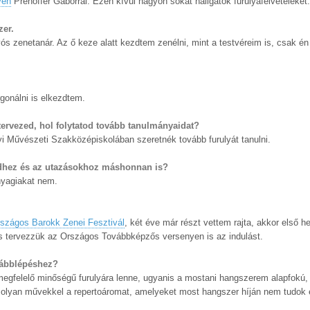
yen
Prehoffer Gáborral. Ezen kívül nagyon sokat hallgatok furulyafelvételeket.
zer.
vós zenetanár. Az ő keze alatt kezdtem zenélni, mint a testvéreim is, csak é
gonálni is elkezdtem.
ervezed, hol folytatod tovább tanulmányaidat?
i Művészeti Szakközépiskolában szeretnék tovább furulyát tanulni.
sedhez és az utazásokhoz máshonnan is?
nyagiakat nem.
rszágos Barokk Zenei Fesztivál
, két éve már részt vettem rajta, akkor első h
és tervezzük az Országos Továbbképzős versenyen is az indulást.
vábblépéshez?
gfelelő minőségű furulyára lenne, ugyanis a mostani hangszerem alapfokú, 
m olyan művekkel a repertoáromat, amelyeket most hangszer híján nem tudok e