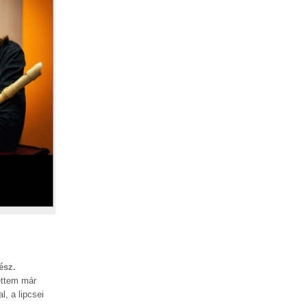
ész.
vettem már
, a lipcsei