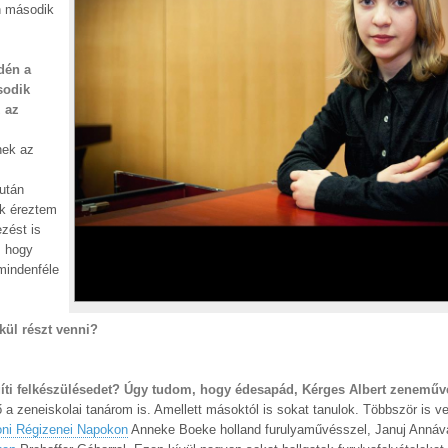
n második
idén a
sodik
z az
nek az
után
ak éreztem
zést is
, hogy
mindenféle
kül részt venni?
segíti felkészülésedet? Úgy tudom, hogy édesapád, Kérges Albert zeneműv
ő a zeneiskolai tanárom is. Amellett másoktól is sokat tanulok. Többször is 
ni Régizenei Napokon
Anneke Boeke holland furulyaművésszel, Januj Annával