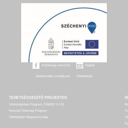
A tehetség sokszínű
Naptár
Adatkezelési szabályzat
Oldaltérkép
TEHETSÉGSEGÍTŐ
PROJEKTEK
D
Tehetséghidak Program (TÁMOP 3.4.5)
Bo
Nemzeti Tehetség Program
Fe
Tehetségek Magyarországa
T
Eg