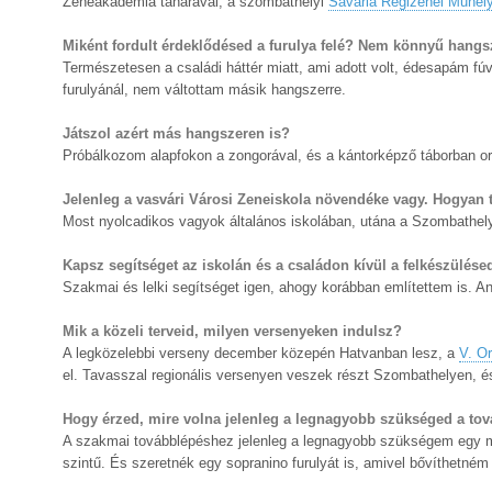
Zeneakadémia tanárával, a szombathelyi
Savaria Régizenei Műhel
Miként fordult érdeklődésed a furulya felé? Nem könnyű hangs
Természetesen a családi háttér miatt, ami adott volt, édesapám fú
furulyánál, nem váltottam másik hangszerre.
Játszol azért más hangszeren is?
Próbálkozom alapfokon a zongorával, és a kántorképző táborban or
Jelenleg a vasvári Városi Zeneiskola növendéke vagy. Hogyan t
Most nyolcadikos vagyok általános iskolában, utána a Szombathely
Kapsz segítséget az iskolán és a családon kívül a felkészülé
Szakmai és lelki segítséget igen, ahogy korábban említettem is. A
Mik a közeli terveid, milyen versenyeken indulsz?
A legközelebbi verseny december közepén Hatvanban lesz, a
V. O
el. Tavasszal regionális versenyen veszek részt Szombathelyen, 
Hogy érzed, mire volna jelenleg a legnagyobb szükséged a to
A szakmai továbblépéshez jelenleg a legnagyobb szükségem egy me
szintű. És szeretnék egy sopranino furulyát is, amivel bővíthetné