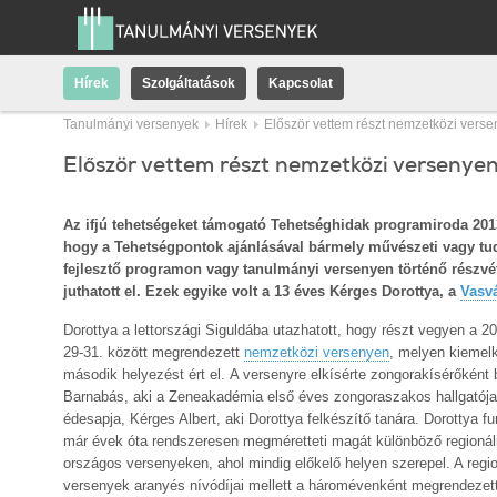
Hírek
Szolgáltatások
Kapcsolat
Tanulmányi versenyek
Hírek
Először vettem részt nemzetközi vers
Először vettem részt nemzetközi versenye
Az ifjú tehetségeket támogató Tehetséghidak programiroda 201
hogy a Tehetségpontok ajánlásával bármely művészeti vagy tudo
fejlesztő programon vagy tanulmányi versenyen történő részvét
juthatott el. Ezek egyike volt a 13 éves Kérges Dorottya, a
Vasvá
Dorottya a lettországi Siguldába utazhatott, hogy részt vegyen a 2
29-31. között megrendezett
nemzetközi versenyen
, melyen kiemel
második helyezést ért el. A versenyre elkísérte zongorakísérőként 
Barnabás, aki a Zeneakadémia első éves zongoraszakos hallgatója
édesapja, Kérges Albert, aki Dorottya felkészítő tanára. Dorottya f
már évek óta rendszeresen megméretteti magát különböző regionál
országos versenyeken, ahol mindig előkelő helyen szerepel. A regio
versenyek aranyés nívódíjai mellett a háromévenként megrendezet