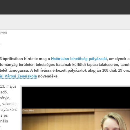
enyen
n
3 áprilisában hirdette meg a
Határtalan lehetőség pályázatát
, amelynek cé
mányág területén tehetséges fiatalnak külföldi tapasztalatcserén, tanu
elét támogassa. A felhívásra érkezett pályázatok alapján 108 diák 19 or
ri Városi Zeneiskola
növendéke.
013. május
kedő,
bátyja,
, valamint
urulyásként
is és
nális
t