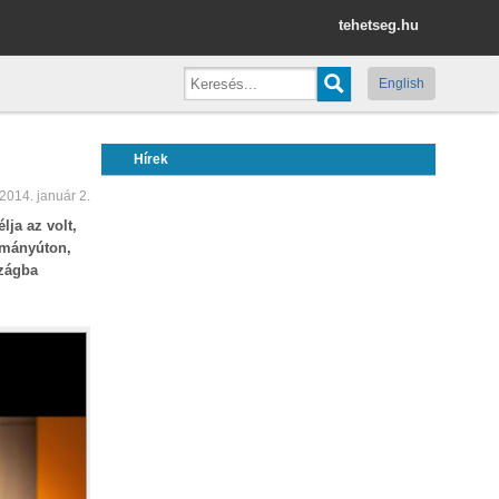
tehetseg.hu
English
Hírek
2014. január 2.
lja az volt,
lmányúton,
szágba