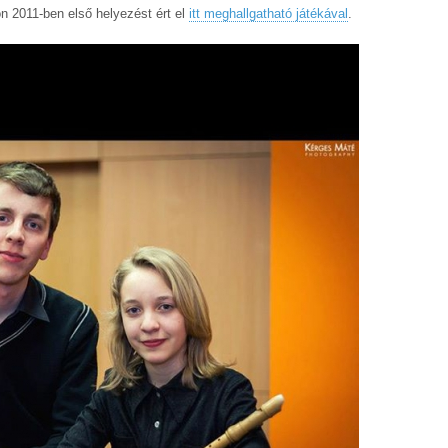
n 2011-ben első helyezést ért el
itt meghallgatható játékával
.