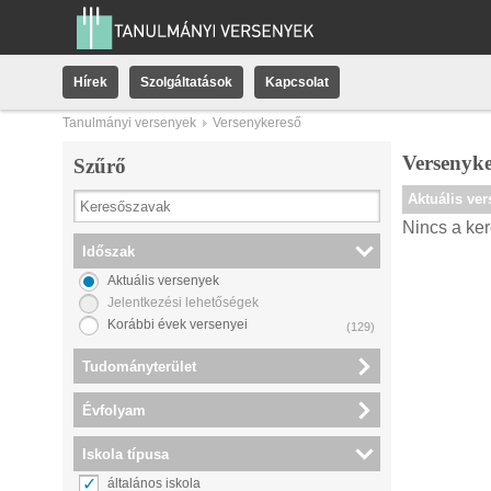
Hírek
Szolgáltatások
Kapcsolat
Tanulmányi versenyek
Versenykereső
Versenyke
Szűrő
Aktuális ve
Nincs a ker
Időszak
Aktuális versenyek
Jelentkezési lehetőségek
Korábbi évek versenyei
(129)
Tudományterület
Évfolyam
Iskola típusa
általános iskola