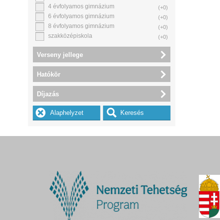
4 évfolyamos gimnázium
(+0)
6 évfolyamos gimnázium
(+0)
8 évfolyamos gimnázium
(+0)
szakközépiskola
(+0)
Verseny jellege
Hatókör
Díjazás