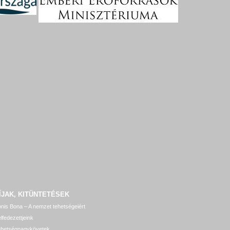
ÍJAK, KITÜNTETÉSEK
nis Bona – A nemzet tehetségeiért
lfedezettjeink
ehetségnagykövetek