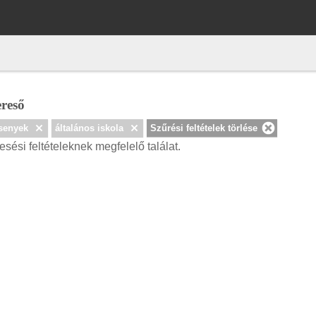
reső
rsenyek
általános iskola
Szűrési feltételek törlése
esési feltételeknek megfelelő találat.