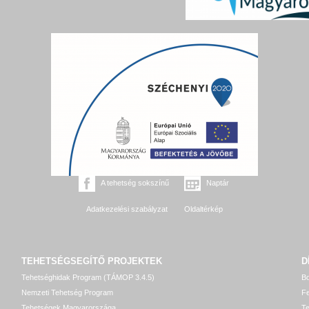
A tehetség sokszínű
Naptár
Adatkezelési szabályzat
Oldaltérkép
TEHETSÉGSEGÍTŐ
PROJEKTEK
D
Tehetséghidak Program (TÁMOP 3.4.5)
Bo
Nemzeti Tehetség Program
Fe
Tehetségek Magyarországa
T