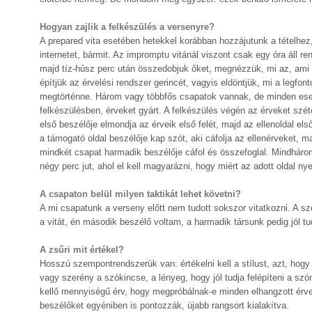
Hogyan zajlik a felkészülés a versenyre?
A prepared vita esetében hetekkel korábban hozzájutunk a tételhez
internetet, bármit. Az impromptu vitánál viszont csak egy óra áll r
majd tíz-húsz perc után összedobjuk őket, megnézzük, mi az, ami 
építjük az érvelési rendszer gerincét, vagyis eldöntjük, mi a legf
megtörténne. Három vagy többfős csapatok vannak, de minden eset
felkészülésben, érveket gyárt. A felkészülés végén az érveket szét
első beszélője elmondja az érveik első felét, majd az ellenoldal el
a támogató oldal beszélője kap szót, aki cáfolja az ellenérveket, m
mindkét csapat harmadik beszélője cáfol és összefoglal. Mindhárom
négy perc jut, ahol el kell magyarázni, hogy miért az adott oldal nye
A csapaton belül milyen taktikát lehet követni?
A mi csapatunk a verseny előtt nem tudott sokszor vitatkozni. A sz
a vitát, én második beszélő voltam, a harmadik társunk pedig jól t
A zsűri mit értékel?
Hosszú szempontrendszerük van: értékelni kell a stílust, azt, hogy
vagy szerény a szókincse, a lényeg, hogy jól tudja felépíteni a szón
kellő mennyiségű érv, hogy megpróbálnak-e minden elhangzott érvet c
beszélőket egyéniben is pontozzák, újabb rangsort kialakítva.