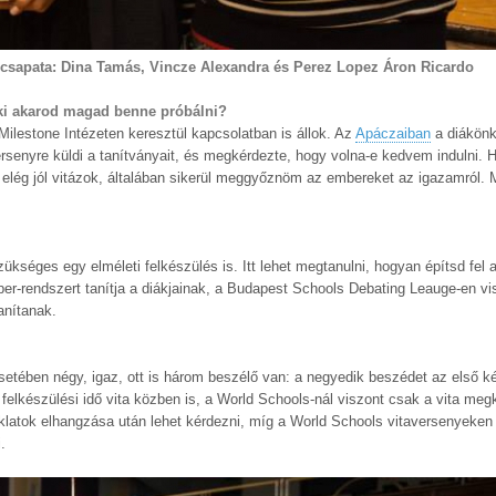
csapata: Dina Tamás, Vincze Alexandra és Perez Lopez Áron Ricardo
y ki akarod magad benne próbálni?
 Milestone Intézeten keresztül kapcsolatban is állok. Az
Apáczaiban
a diákön
versenyre küldi a tanítványait, és megkérdezte, hogy volna-e kedvem indulni. 
, elég jól vitázok, általában sikerül meggyőznöm az embereket az igazamról.
zükséges egy elméleti felkészülés is. Itt lehet megtanulni, hogyan építsd fel 
pper-rendszert tanítja a diákjainak, a Budapest Schools Debating Leauge-en v
tanítanak.
etében négy, igaz, ott is három beszélő van: a negyedik beszédet az első k
felkészülési idő vita közben is, a World Schools-nál viszont csak a vita meg
klatok elhangzása után lehet kérdezni, míg a World Schools vitaversenyeken
i.