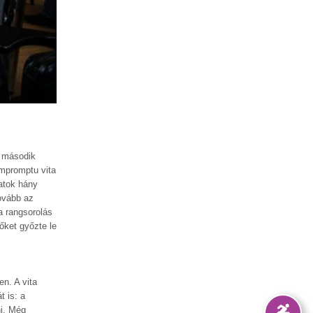
A második
impromptu vita
patok hány
tovább az
a rangsorolás
őket győzte le
en. A vita
t is: a
ni. Még