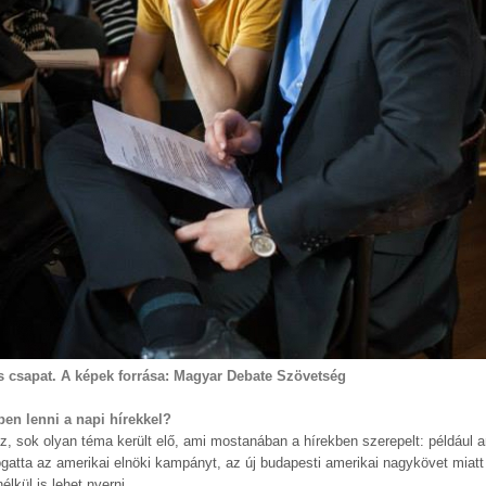
s csapat. A képek forrása: Magyar Debate Szövetség
pben lenni a napi hírekkel?
Igaz, sok olyan téma került elő, ami mostanában a hírekben szerepelt: például 
ogatta az amerikai elnöki kampányt, az új budapesti amerikai nagykövet miatt 
lkül is lehet nyerni.