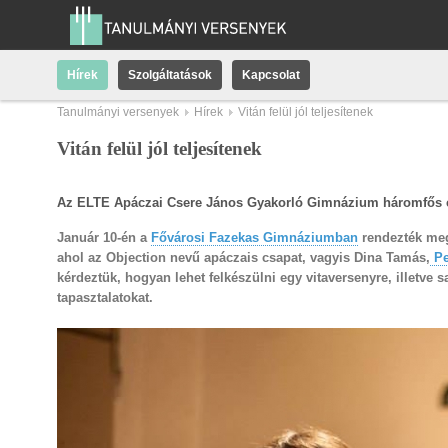
Hírek
Szolgáltatások
Kapcsolat
Tanulmányi versenyek
Hírek
Vitán felül jól teljesítenek
Vitán felül jól teljesítenek
Az ELTE Apáczai Csere János Gyakorló Gimnázium háromfős csa
Január 10-én a
Fővárosi Fazekas Gimnáziumban
rendezték meg
ahol az Objection nevű apáczais csapat, vagyis Dina Tamás,
Pe
kérdeztük, hogyan lehet felkészülni egy vitaversenyre, illetve 
tapasztalatokat.