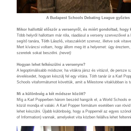
A Budapest Schools Debating League győztes 
Mikor hallottál először a versenyről, és miért gondoltad, hog
Több helyről hallottam már róla, ráadásul a verseny szervezőivel a
segítő tanára,
Tóth László,
vitaszakkört szervez, illetve sok vita
Mert kíváncsi voltam, hogy állom meg itt a helyemet: úgy éreztem
szeretek sokat beszélni.
(nevet)
Hogyan lehet felkészülni a versenyre?
A legoptimálisabb módszer, ha vitákra jársz és vitázol, de persze s
érvelésedet, hogyan készülj fel egy vitára. Tóth tanár úr a Karl Po
Schools vitaformátumot követtük, amit a Milestone vitaklubban is 
Mi a különbség a két módszer között?
Míg a Karl Popperben három beszéd hangzik el, a World Schools es
közül mondja el valaki. A Karl Popper formátum esetében van rövid 
lehet készülni. Újabb különbség, hogy a Poppernél az egyes szóno
of Information) vannak, amelyeket vita közben felállva lehet feltenn