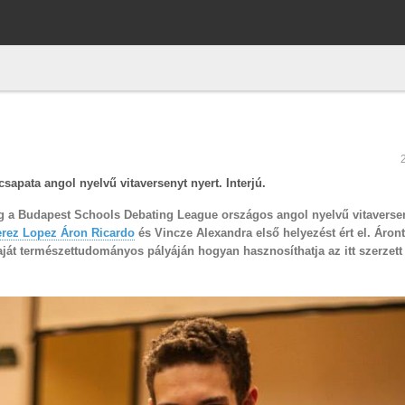
pata angol nyelvű vitaversenyt nyert. Interjú.
 a Budapest Schools Debating League országos angol nyelvű vitaversen
rez Lopez Áron Ricardo
és Vincze Alexandra első helyezést ért el. Áront
saját természettudományos pályáján hogyan hasznosíthatja az itt szerzett