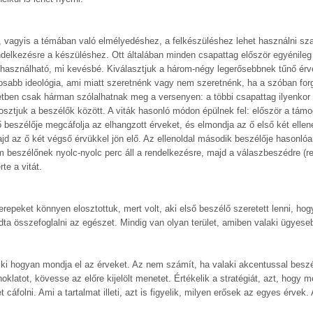
, vagyis a témában való elmélyedéshez, a felkészüléshez lehet használni sz
endelkezésre a készüléshez. Ott általában minden csapattag először egyénileg 
használható, mi kevésbé. Kiválasztjuk a három-négy legerősebbnek tűnő érv
ontosabb ideológia, ami miatt szeretnénk vagy nem szeretnénk, ha a szóban for
ben csak hárman szólalhatnak meg a versenyen: a többi csapattag ilyenkor 
osztjuk a beszélők között. A viták hasonló módon épülnek fel: először a támo
ső beszélője megcáfolja az elhangzott érveket, és elmondja az ő első két ellen
ajd az ő két végső érvükkel jön elő. Az ellenoldal második beszélője hasonlóan
 beszélőnek nyolc-nyolc perc áll a rendelkezésre, majd a válaszbeszédre (r
rte a vitát.
erepeket könnyen elosztottuk, mert volt, aki első beszélő szeretett lenni, h
udta összefoglalni az egészet. Mindig van olyan terület, amiben valaki ügyes
 ki hogyan mondja el az érveket. Az nem számít, ha valaki akcentussal beszél
oklatot, kövesse az előre kijelölt menetet. Értékelik a stratégiát, azt, hogy 
áfolni. Ami a tartalmat illeti, azt is figyelik, milyen erősek az egyes érvek.