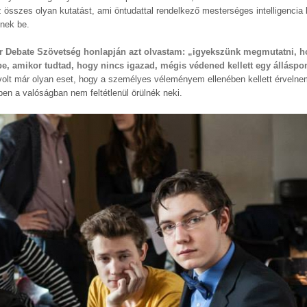
 összes olyan kutatást, ami öntudattal rendelkező mesterséges intelligencia l
ének be.
ar Debate Szövetség honlapján azt olvastam: „igyekszünk megmutatni, 
be, amikor tudtad, hogy nincs igazad, mégis védened kellett egy álláspo
olt már olyan eset, hogy a személyes véleményem ellenében kellett érvelnem.
en a valóságban nem feltétlenül örülnék neki.