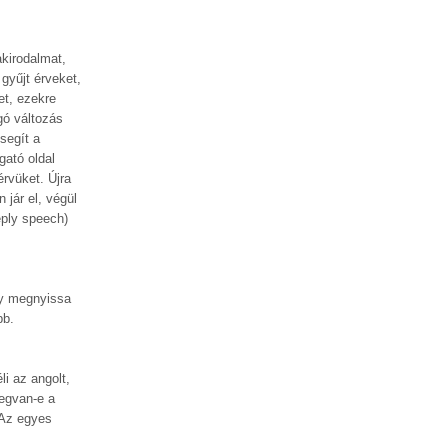
akirodalmat,
gyűjt érveket,
et, ezekre
gó változás
segít a
gató oldal
érvüket. Újra
 jár el, végül
eply speech)
ogy megnyissa
ebb.
i az angolt,
megvan-e a
 Az egyes