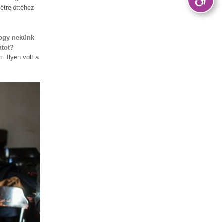
étrejöttéhez
hogy nekünk
ntot?
 Ilyen volt a