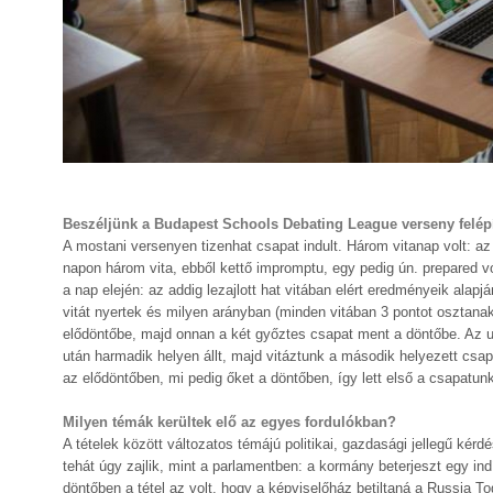
Beszéljünk a Budapest Schools Debating League verseny felépí
A mostani versenyen tizenhat csapat indult. Három vitanap volt: a
napon három vita, ebből kettő impromptu, egy pedig ún. prepared vo
a nap elején: az addig lezajlott hat vitában elért eredményeik alap
vitát nyertek és milyen arányban (minden vitában 3 pontot osztanak k
elődöntőbe, majd onnan a két győztes csapat ment a döntőbe. Az ut
után harmadik helyen állt, majd vitáztunk a második helyezett csap
az elődöntőben, mi pedig őket a döntőben, így lett első a csapatun
Milyen témák kerültek elő az egyes fordulókban?
A tételek között változatos témájú politikai, gazdasági jellegű kérd
tehát úgy zajlik, mint a parlamentben: a kormány beterjeszt egy ind
döntőben a tétel az volt, hogy a képviselőház betiltaná a Russia Toda