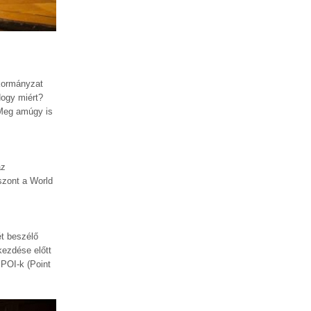
kormányzat
Hogy miért?
 Meg amúgy is
az
iszont a World
ét beszélő
kezdése előtt
 POI-k (Point