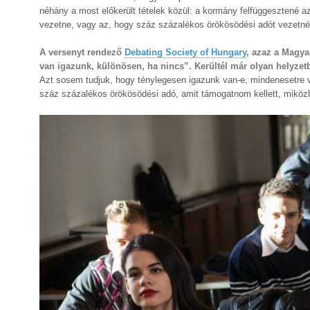
néhány a most előkerült tételek közül: a kormány felfüggesztené az
vezetne, vagy az, hogy száz százalékos örökösödési adót vezetn
A versenyt rendező
Debating Society of Hungary
, azaz a Magy
van igazunk, különösen, ha nincs”. Kerültél már olyan helyzet
Azt sosem tudjuk, hogy ténylegesen igazunk van-e, mindenesetre v
száz százalékos örökösödési adó, amit támogatnom kellett, miközb