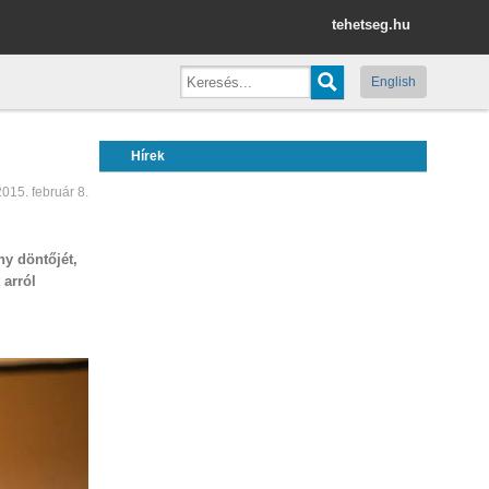
tehetseg.hu
English
Hírek
2015. február 8.
y döntőjét,
 arról