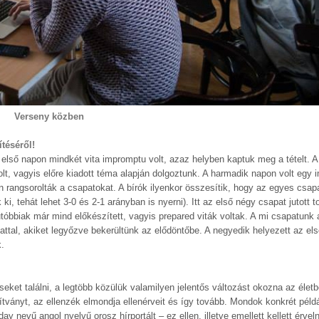
Verseny közben
téséről!
z első napon mindkét vita impromptu volt, azaz helyben kaptuk meg a tételt. 
lt, vagyis előre kiadott téma alapján dolgoztunk. A harmadik napon volt egy 
ján rangsorolták a csapatokat. A bírók ilyenkor összesítik, hogy az egyes csa
i, tehát lehet 3-0 és 2-1 arányban is nyerni). Itt az első négy csapat jutott 
óbbiak már mind előkészített, vagyis prepared viták voltak. A mi csapatunk 
attal, akiket legyőzve bekerültünk az elődöntőbe. A negyedik helyezett az els
k.
éseket találni, a legtöbb közülük valamilyen jelentős változást okozna az életb
ítványt, az ellenzék elmondja ellenérveit és így tovább. Mondok konkrét példá
y nevű angol nyelvű orosz hírportált – ez ellen, illetve emellett kellett érvel