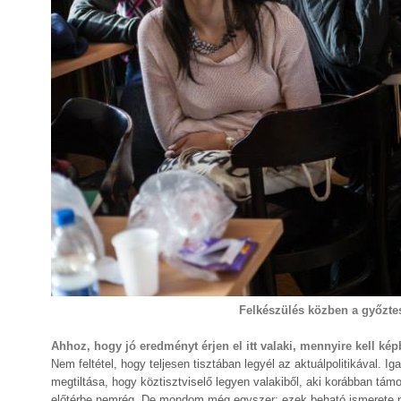
Felkészülés közben a győzte
Ahhoz, hogy jó eredményt érjen el itt valaki, mennyire kell ké
Nem feltétel, hogy teljesen tisztában legyél az aktuálpolitikával. 
megtiltása, hogy köztisztviselő legyen valakiből, aki korábban tám
előtérbe nemrég. De mondom még egyszer: ezek beható ismerete né