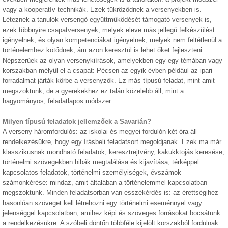
vagy a kooperatív technikák. Ezek tükröződnek a versenyekben is.
Léteznek a tanulók versengő együttműködését támogató versenyek is,
ezek többnyire csapatversenyek, melyek eleve más jellegű felkészülést
igényelnek, és olyan kompetenciákat igényelnek, melyek nem feltétlenül a
történelemhez kötődnek, ám azon keresztül is lehet őket fejleszteni.
Népszerűek az olyan versenykiírások, amelyekben egy-egy témában vagy
korszakban mélyül el a csapat: Pécsen az egyik évben például az ipari
forradalmat járták körbe a versenyzők. Ez más típusú feladat, mint amit
megszoktunk, de a gyerekekhez ez talán közelebb áll, mint a
hagyományos, feladatlapos módszer.
Milyen típusú feladatok jellemzőek a Savarián?
A verseny háromfordulós: az iskolai és megyei fordulón két óra áll
rendelkezésükre, hogy egy írásbeli feladatsort megoldjanak. Ezek ma már
klasszikusnak mondható feladatok, keresztrejtvény, kakukktojás keresése,
történelmi szövegekben hibák megtalálása és kijavítása, térképpel
kapcsolatos feladatok, történelmi személyiségek, évszámok
számonkérése: mindaz, amit általában a történelemmel kapcsolatban
megszoktunk. Minden feladatsorban van esszékérdés is: az érettségihez
hasonlóan szöveget kell létrehozni egy történelmi eseménnyel vagy
jelenséggel kapcsolatban, amihez képi és szöveges forrásokat bocsátunk
a rendelkezésükre. A szóbeli döntőn többféle kijelölt korszakból fordulnak