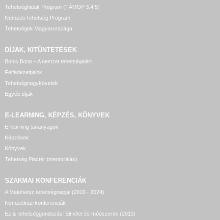
Tehetséghidak Program (TÁMOP 3.4.5)
Nemzeti Tehetség Program
Tehetségek Magyarországa
DÍJAK, KITÜNTETÉSEK
Bonis Bona – A nemzet tehetségeiért
Felfedezettjeink
Tehetségnagykövetek
Egyéb díjak
E-LEARNING, KÉPZÉS, KÖNYVEK
E-learning tananyagok
Képzések
Könyvek
Tehetség Piactér (mentorálás)
SZAKMAI KONFERENCIÁK
A Matehetsz tehetségnapjai (2010 - 2024)
Nemzetközi konferenciák
Ez is tehetséggondozás! Elmélet és módszerek (2013)