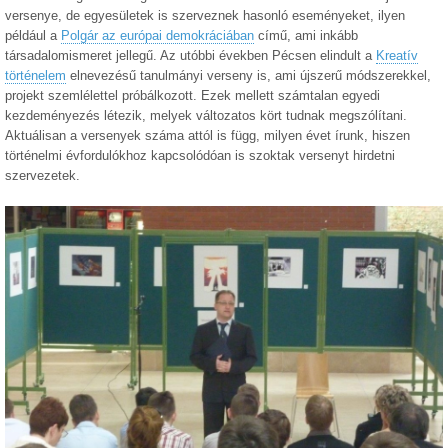
versenye, de egyesületek is szerveznek hasonló eseményeket, ilyen
például a
Polgár az európai demokráciában
című, ami inkább
társadalomismeret jellegű. Az utóbbi években Pécsen elindult a
Kreatív
történelem
elnevezésű tanulmányi verseny is, ami újszerű módszerekkel,
projekt szemlélettel próbálkozott. Ezek mellett számtalan egyedi
kezdeményezés létezik, melyek változatos kört tudnak megszólítani.
Aktuálisan a versenyek száma attól is függ, milyen évet írunk, hiszen
történelmi évfordulókhoz kapcsolódóan is szoktak versenyt hirdetni
szervezetek.