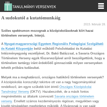
A sudokutól a kutatómunkáig
2015. február 28.
Széles spektrumon mozognak a középiskolásoknak kiírt hazai
történelem versenyek. Interjú.
A
Nyugat-magyarországi Egyetem Regionális Pedagógiai Szolgáltató
és Kutató Központján
belül működő Felsőoktatási és Kutatási
Intézményegység vezetőjével, Dr. Bakó Balázzsal, a Savaria Országos
Történelem Verseny egyik főszervezőjével arról beszélgettünk, hogy a
történelem tantárgy iránt érdeklődő gimnazisták milyen versenyeken
tehetik próbára tudásukat.
Melyek ma a meghatározó, országos hatókörű történelem versenyek?
A középiskolás korosztályt tekintve ott van a nagy hagyományokkal
rendelkező, ám egyre szűkebb kört érintő
Országos Középiskolai
Tanulmányi Verseny
(OKTV). Hazabeszélek, de a másik fontos
megmérettetés az általunk szervezett
Savaria országos történelem
verseny
. Emellett számos kezdeményezés régiósan, megyékben vagy
kisebb térségekben meghirdetve működik. A fővárosnak is van saját