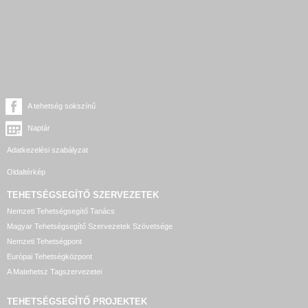
A tehetség sokszínű
Naptár
Adatkezelési szabályzat
Oldaltérkép
TEHETSÉGSEGÍTŐ SZERVEZETEK
Nemzeti Tehetségsegítő Tanács
Magyar Tehetségsegítő Szervezetek Szövetsége
Nemzeti Tehetségpont
Európai Tehetségközpont
A Matehetsz Tagszervezetei
TEHETSÉGSEGÍTŐ
PROJEKTEK