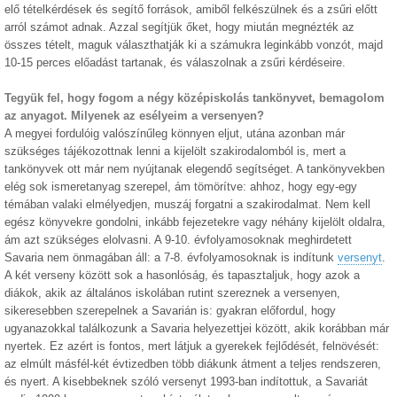
elő tételkérdések és segítő források, amiből felkészülnek és a zsűri előtt
arról számot adnak. Azzal segítjük őket, hogy miután megnézték az
összes tételt, maguk választhatják ki a számukra leginkább vonzót, majd
10-15 perces előadást tartanak, és válaszolnak a zsűri kérdéseire.
Tegyük fel, hogy fogom a négy középiskolás tankönyvet, bemagolom
az anyagot. Milyenek az esélyeim a versenyen?
A megyei fordulóig valószínűleg könnyen eljut, utána azonban már
szükséges tájékozottnak lenni a kijelölt szakirodalomból is, mert a
tankönyvek ott már nem nyújtanak elegendő segítséget. A tankönyvekben
elég sok ismeretanyag szerepel, ám tömörítve: ahhoz, hogy egy-egy
témában valaki elmélyedjen, muszáj forgatni a szakirodalmat. Nem kell
egész könyvekre gondolni, inkább fejezetekre vagy néhány kijelölt oldalra,
ám azt szükséges elolvasni. A 9-10. évfolyamosoknak meghirdetett
Savaria nem önmagában áll: a 7-8. évfolyamosoknak is indítunk
versenyt
.
A két verseny között sok a hasonlóság, és tapasztaljuk, hogy azok a
diákok, akik az általános iskolában rutint szereznek a versenyen,
sikeresebben szerepelnek a Savarián is: gyakran előfordul, hogy
ugyanazokkal találkozunk a Savaria helyezettjei között, akik korábban már
nyertek. Ez azért is fontos, mert látjuk a gyerekek fejlődését, felnövését:
az elmúlt másfél-két évtizedben több diákunk átment a teljes rendszeren,
és nyert. A kisebbeknek szóló versenyt 1993-ban indítottuk, a Savariát