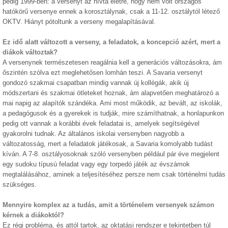
pedig 1999-ben: a versenyt az hívta életre, hogy nem volt országos
hatókörű versenye ennek a korosztálynak, csak a 11-12. osztálytól létező
OKTV. Hiányt pótoltunk a verseny megalapításával.
Ez idő alatt változott a verseny, a feladatok, a koncepció azért, mert a
diákok változtak?
A versenynek természetesen reagálnia kell a generációs változásokra, ám
őszintén szólva ezt meglehetősen lomhán teszi. A Savaria versenyt
gondozó szakmai csapatban mindig vannak új kollégák, akik új
módszertani és szakmai ötleteket hoznak, ám alapvetően meghatározó a
mai napig az alapítók szándéka. Ami most működik, az bevált, az iskolák,
a pedagógusok és a gyerekek is tudják, mire számíthatnak, a honlapunkon
pedig ott vannak a korábbi évek feladatai is, amelyek segítségével
gyakorolni tudnak. Az általános iskolai versenyben nagyobb a
változatosság, mert a feladatok játékosak, a Savaria komolyabb tudást
kíván. A 7-8. osztályosoknak szóló versenyben például pár éve megjelent
egy sudoku típusú feladat vagy egy torpedó játék az évszámok
megtalálásához, aminek a teljesítéséhez persze nem csak történelmi tudás
szükséges.
Mennyire komplex az a tudás, amit a történelem versenyek számon
kérnek a diákoktól?
Ez régi probléma, és attól tartok, az oktatási rendszer e tekintetben túl