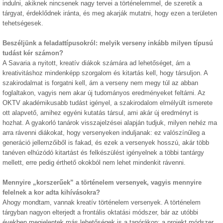
indulni, akiknek nincsenek nagy tervei a történelemmel, de szeretik a
tárgyat, érdeklődnek iránta, és meg akarják mutatni, hogy ezen a területen
tehetségesek.
Beszéljünk a feladattípusokról: melyik verseny inkább milyen típusú
tudást kér számon?
A Savaria a nyitott, kreatív diákok számára ad lehetőséget, ám a
kreativitáshoz mindenképp szorgalom és kitartás kell, hogy társuljon. A
szakirodalmat is forgatni kell, ám a verseny nem megy túl az abban
foglaltakon, vagyis nem akar új tudományos eredményeket feltárni. Az
OKTV akadémikusabb tudást igényel, a szakirodalom elmélyült ismerete
ott alapvető, amihez egyéni kutatás társul, ami akár új eredményt is
hozhat. A gyakorló tanárok visszajelzései alapján tudjuk, milyen nehéz ma
arra rávenni diákokat, hogy versenyeken induljanak: ez valószínűleg a
generáció jellemzőiből is fakad, és ezek a versenyek hosszú, akár több
tanéven elhúzódó kitartást és felkészülést igényelnek a többi tantárgy
mellett, erre pedig érthető okokból nem lehet mindenkit rávenni.
Mennyire „korszerűek” a történelem versenyek, vagyis mennyire
felelnek a kor adta kihívásokra?
Ahogy mondtam, vannak kreatív történelem versenyek. A történelem
tárgyban nagyon elterjedt a frontális oktatási módszer, bár az utóbbi
években megjelentek más lehetőségek is a tanórákon: a projekt módszer