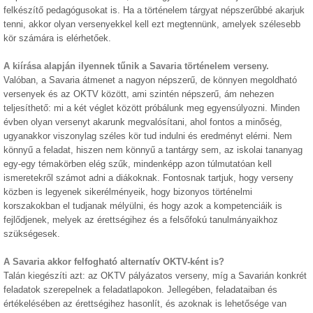
felkészítő pedagógusokat is. Ha a történelem tárgyat népszerűbbé akarjuk
tenni, akkor olyan versenyekkel kell ezt megtennünk, amelyek szélesebb
kör számára is elérhetőek.
A kiírása alapján ilyennek tűnik a Savaria történelem verseny.
Valóban, a Savaria átmenet a nagyon népszerű, de könnyen megoldható
versenyek és az OKTV között, ami szintén népszerű, ám nehezen
teljesíthető: mi a két véglet között próbálunk meg egyensúlyozni. Minden
évben olyan versenyt akarunk megvalósítani, ahol fontos a minőség,
ugyanakkor viszonylag széles kör tud indulni és eredményt elérni. Nem
könnyű a feladat, hiszen nem könnyű a tantárgy sem, az iskolai tananyag
egy-egy témakörben elég szűk, mindenképp azon túlmutatóan kell
ismeretekről számot adni a diákoknak. Fontosnak tartjuk, hogy verseny
közben is legyenek sikerélményeik, hogy bizonyos történelmi
korszakokban el tudjanak mélyülni, és hogy azok a kompetenciáik is
fejlődjenek, melyek az érettségihez és a felsőfokú tanulmányaikhoz
szükségesek.
A Savaria akkor felfogható alternatív OKTV-ként is?
Talán kiegészíti azt: az OKTV pályázatos verseny, míg a Savarián konkrét
feladatok szerepelnek a feladatlapokon. Jellegében, feladataiban és
értékelésében az érettségihez hasonlít, és azoknak is lehetősége van