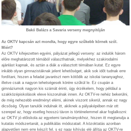
Bakó Balázs a Savaria verseny megnyitóján
Az OKTV kapcsán azt mondta, hogy egyre szűkebb körnek szól.
Miért?
Az OKTV kifejezetten egyéni, pályázat jellegű verseny: az indulók három
előre meghatározott témából választhatnak, melyekhez szakirodalmi
ajánlást kapnak, és aztán a diák a választott témában kutat. Ez egyre
inkább olyan gimnazistáknak jelent lehetőséget, akik sok időt tudnak erre
fordítani, hiszen a feladat javarészt nem kötődik az iskolai tananyaghoz,
illetve csak a nagyon tehetségesek körére szűkül le. Ez csupán a
gimnáziumok nagyon kis számát érinti, úgy érzékelem, hogy például a
szakközépiskolások eleve kiszorulnak innen. Az OKTV-re nehéz bekerülni,
de még nehezebb eredményt elérni, akinek viszont sikerül, annak ez nagy
dicsőség. Olyan tanulók indulnak itt, akiknek a pályaképében már ott
szerepel az, hogy esetleg hosszú távon is történelemmel akar foglalkozni:
az OKTV jó előiskola az egyetemi tanulmányokhoz, hiszen itt megtanulja a
kutatás módszertanát, a publikálás módozatait. A közoktatás azonban
alapvetően nem erre készít fel, s ez nagy kihívás elé állítja az OKTV-re