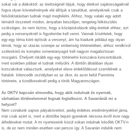
sokat vár a diákoktól: az érettséginél látjuk, hogy életkori sajátosságaiknál
fogva olyan követelmények elé állítjuk a tanulókat, amelyeknek csak a
felsőoktatásban tudnak majd megfelelni. Ahhoz, hogy valaki egy adott
témáról összetett módon, árnyaltan beszéljen, rengeteg felkészülés
szükséges, és nem biztos, hogy a középiskolások elég érettek ehhez, ezt
pedig a versenyeknél is figyelembe kell venni. Vannak kísérletek, hogy
egy-egy téma köré építsük a versenyt, ám ha kiadunk például egy olyan
témát, hogy az utazás szerepe az emberiség történetében, ahhoz rendkívül
széleskörű és komplex ismeretanyagot kell nagyon magabiztosan
mozgatni. Ehelyett inkább egy-egy történelmi korszakra koncentrálunk,
mert ezekben jobban el tudnak mélyülni. A döntőn általában olyan
korszakokat választunk, amelyeket eleve érdeklődéssel szemlélnek a
fiatalok: kilencedik osztályban ez az ókor, és azon belül Pannónia
története, a tizedikeseknél pedig a török Magyarországon.
Az OKTV kapcsán elmondta, hogy akik indulnak és nyernek,
várhatóan történelemmel fognak foglalkozni. A Savariánál mi a
helyzet?
Nem csinálunk sajnos pályakövetést, pedig érdekes eredményekkel járna,
már csak azért is, mert a döntőbe bejutó gyerekek névsora évről évre nagy
átfedéseket mutat. A mi nyerteseink közül sokan indulnak később OKTV-n
is, de ez nem minden esetben van persze így. A Savarián indulók nem