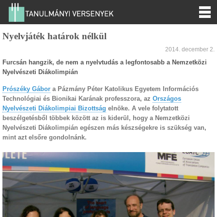
Nyelvjáték határok nélkül
2014. december 2.
Furcsán hangzik, de nem a nyelvtudás a legfontosabb a Nemzetközi
Nyelvészeti Diákolimpián
Prószéky Gábor
a Pázmány Péter Katolikus Egyetem Információs
Technológiai és Bionikai Karának professzora, az
Országos
Nyelvészeti Diákolimpiai Bizottság
elnöke. A vele folytatott
beszélgetésből többek között az is kiderül, hogy a Nemzetközi
Nyelvészeti Diákolimpián egészen más készségekre is szükség van,
mint azt elsőre gondolnánk.