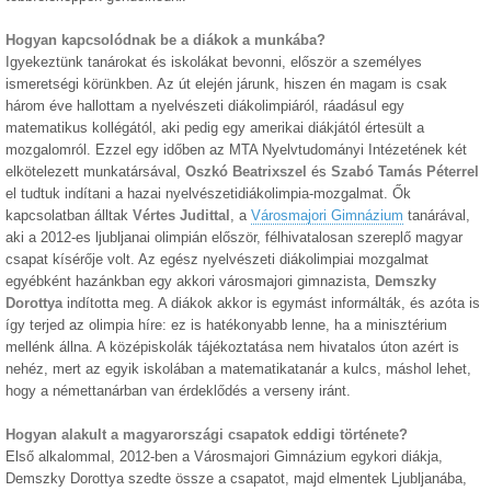
Hogyan kapcsolódnak be a diákok a munkába?
Igyekeztünk tanárokat és iskolákat bevonni, először a személyes
ismeretségi körünkben. Az út elején járunk, hiszen én magam is csak
három éve hallottam a nyelvészeti diákolimpiáról, ráadásul egy
matematikus kollégától, aki pedig egy amerikai diákjától értesült a
mozgalomról. Ezzel egy időben az MTA Nyelvtudományi Intézetének két
elkötelezett munkatársával,
Oszkó Beatrixszel
és
Szabó Tamás Péterrel
el tudtuk indítani a hazai nyelvészetidiákolimpia-mozgalmat. Ők
kapcsolatban álltak
Vértes Judittal
, a
Városmajori Gimnázium
tanárával,
aki a 2012-es ljubljanai olimpián először, félhivatalosan szereplő magyar
csapat kísérője volt. Az egész nyelvészeti diákolimpiai mozgalmat
egyébként hazánkban egy akkori városmajori gimnazista,
Demszky
Dorottya
indította meg. A diákok akkor is egymást informálták, és azóta is
így terjed az olimpia híre: ez is hatékonyabb lenne, ha a minisztérium
mellénk állna. A középiskolák tájékoztatása nem hivatalos úton azért is
nehéz, mert az egyik iskolában a matematikatanár a kulcs, máshol lehet,
hogy a némettanárban van érdeklődés a verseny iránt.
Hogyan alakult a magyarországi csapatok eddigi története?
Első alkalommal, 2012-ben a Városmajori Gimnázium egykori diákja,
Demszky Dorottya szedte össze a csapatot, majd elmentek Ljubljanába,