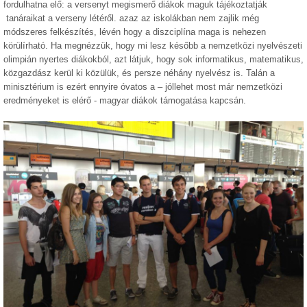
fordulhatna elő: a versenyt megismerő diákok maguk tájékoztatják
tanáraikat a verseny létéről. azaz az iskolákban nem zajlik még
módszeres felkészítés, lévén hogy a diszciplína maga is nehezen
körülírható. Ha megnézzük, hogy mi lesz később a nemzetközi nyelvészeti
olimpián nyertes diákokból, azt látjuk, hogy sok informatikus, matematikus,
közgazdász kerül ki közülük, és persze néhány nyelvész is. Talán a
minisztérium is ezért ennyire óvatos a – jóllehet most már nemzetközi
eredményeket is elérő - magyar diákok támogatása kapcsán.