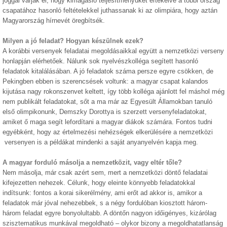
joggal várják el, hogy kimagasló teljesítményüket értékelve a többi ország
csapatához hasonló feltételekkel juthassanak ki az olimpiára, hogy aztán
Magyarország hírnevét öregbítsék.
Milyen a jó feladat? Hogyan készülnek ezek?
A korábbi versenyek feladatai megoldásaikkal együtt a nemzetközi verseny
honlapján elérhetőek. Nálunk sok nyelvészkolléga segített hasonló
feladatok kitalálásában. A jó feladatok száma persze egyre csökken, de
Pekingben ebben is szerencsések voltunk: a magyar csapat kalandos
kijutása nagy rokonszenvet keltett, így több kolléga ajánlott fel máshol még
nem publikált feladatokat, sőt a ma már az Egyesült Államokban tanuló
első olimpikonunk, Demszky Dorottya is szerzett versenyfeladatokat,
amiket ő maga segít lefordítani a magyar diákok számára. Fontos tudni
egyébként, hogy az értelmezési nehézségek elkerülésére a nemzetközi
versenyen is a példákat mindenki a saját anyanyelvén kapja meg.
A magyar forduló másolja a nemzetközit, vagy eltér tőle?
Nem másolja, már csak azért sem, mert a nemzetközi döntő feladatai
kifejezetten nehezek. Célunk, hogy eleinte könnyebb feladatokkal
indítsunk: fontos a korai sikerélmény, ami erőt ad akkor is, amikor a
feladatok már jóval nehezebbek, s a négy fordulóban kiosztott három-
három feladat egyre bonyolultabb. A döntőn nagyon időigényes, kizárólag
szisztematikus munkával megoldható – olykor bizony a megoldhatatlanság