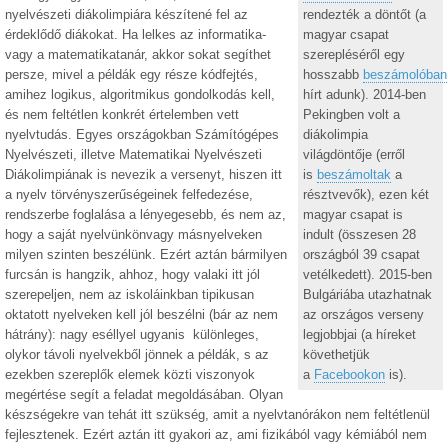
nyelvészeti diákolimpiára készítené fel az
rendezték a döntőt (a
érdeklődő diákokat. Ha lelkes az informatika-
magyar csapat
vagy a matematikatanár, akkor sokat segíthet
szerepléséről egy
persze, mivel a példák egy része kódfejtés,
hosszabb
beszámolóban
amihez logikus, algoritmikus gondolkodás kell,
hírt adunk). 2014-ben
és nem feltétlen konkrét értelemben vett
Pekingben volt a
nyelvtudás. Egyes országokban Számítógépes
diákolimpia
Nyelvészeti, illetve Matematikai Nyelvészeti
világdöntője (erről
Diákolimpiának is nevezik a versenyt, hiszen itt
is
beszámoltak
a
a nyelv törvényszerűségeinek felfedezése,
résztvevők), ezen két
rendszerbe foglalása a lényegesebb, és nem az,
magyar csapat is
hogy a saját nyelvünkönvagy másnyelveken
indult (összesen 28
milyen szinten beszélünk. Ezért aztán bármilyen
országból 39 csapat
furcsán is hangzik, ahhoz, hogy valaki itt jól
vetélkedett). 2015-ben
szerepeljen, nem az iskoláinkban tipikusan
Bulgáriába utazhatnak
oktatott nyelveken kell jól beszélni (bár az nem
az országos verseny
hátrány): nagy eséllyel ugyanis különleges,
legjobbjai (a híreket
olykor távoli nyelvekből jönnek a példák, s az
követhetjük
ezekben szereplők elemek közti viszonyok
a
Facebookon
is).
megértése segít a feladat megoldásában. Olyan
készségekre van tehát itt szükség, amit a nyelvtanórákon nem feltétlenül
fejlesztenek. Ezért aztán itt gyakori az, ami fizikából vagy kémiából nem