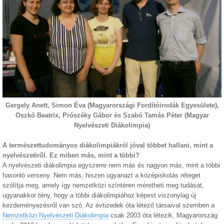
Gergely Anett, Simon Éva (Magyarországi Fordítóirodák Egyesülete),
Oszkó Beatrix, Prószéky Gábor és Szabó Tamás Péter (Magyar
Nyelvészeti Diákolimpia)
A természettudományos diákolimpiákról jóval többet hallani, mint a
nyelvészetiről. Ez miben más, mint a többi?
A nyelvészeti diákolimpia egyszerre nem más és nagyon más, mint a többi
hasonló verseny. Nem más, hiszen ugyanazt a középiskolás réteget
szólítja meg, amely így nemzetközi színtéren méretheti meg tudását,
ugyanakkor tény, hogy a többi diákolimpiához képest viszonylag új
kezdeményezésről van szó. Az évtizedek óta létező társaival szemben a
Nemzetközi Nyelvészeti Diákolimpia
csak 2003 óta létezik, Magyarország