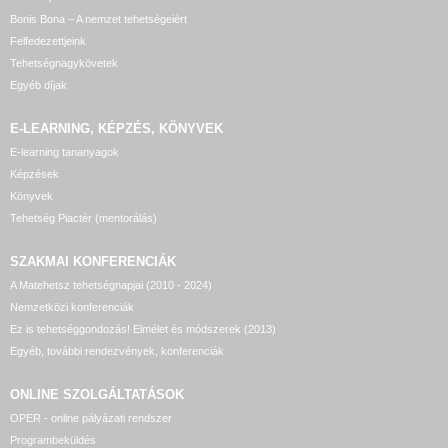
Bonis Bona – A nemzet tehetségeiért
Felfedezettjeink
Tehetségnagykövetek
Egyéb díjak
E-LEARNING, KÉPZÉS, KÖNYVEK
E-learning tananyagok
Képzések
Könyvek
Tehetség Piactér (mentorálás)
SZAKMAI KONFERENCIÁK
A Matehetsz tehetségnapjai (2010 - 2024)
Nemzetközi konferenciák
Ez is tehetséggondozás! Elmélet és módszerek (2013)
Egyéb, további rendezvények, konferenciák
ONLINE SZOLGÁLTATÁSOK
OPER - online pályázati rendszer
Programbeküldés