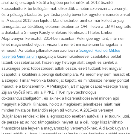
ahol az új országok közül a legtöbb pontot érték el. 2012 őszétől
kapcsolódtunk be kollégáimmal: elkezdtük a neten szervezni a versenyt,
és a példagyártásba és -javításba pedig bevontuk egyetemi ismerőseinket
is. A csapat 2013-ban kijutott Manchesterbe, amihez már kellett anyagi
támogatás: az útiköltség előteremtésében az OFI, illetve a EMMI segítette
a diákokat a Simonyi Károly emlékére létrehozott Hiteles Ember
Alapítványon keresztül. 2014-ben azonban Pekingbe úgy tűnt, már nem
lehet magánerőből eljutni, viszont a remélt minisztériumi támogatás is
elmaradt. Az utolsó pillanatokban azonban a
Szegedi Radnóti Miklós
Kísérleti Gimnázium
igazgatója közreműködésével csodálatos példát
láttunk összetartásból, hiszen egy hétvége alatt cégek és civilek a
szükséges pénz többszörösét adták össze, ezért tudtunk két magyar
csapatot is kiküldeni a pekingi diákolimpiára. Az eredmény sem maradt el:
a szegedi Tímár Veronika különdíjat kapott, és mindössze néhány ponttal
maradt le a bronzéremről. A Pekingben járt magyar csapat vezetője
Yang
Zijian Győző
lett, aki a PPKE ITK-n nyelvtechnológus
doktoranduszhallgatóm, és akinek a közreműködésével minden ajtó
megnyílt előttünk Kínában, holott a megkésett jelentkezés miatt már
minden hivatalos határidőn régen túl voltunk. A 2015-ös versenyt
Bulgáriában rendezik: ide a legrosszabb esetben autóval is el tudunk jutni,
de persze az ad hoc támogatások helyett az a cél, hogy kiszámítható
finanszírozása legyen a magyarországi versenyzőknek. A diákok ugyanis