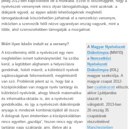
pedig 2012-ben kapcsolódott be a munkába. Ezzel is összefügghet, hogy a
nyelvészeti versenynek nincs olyan támogatottsága, mint azoknak: a
diákjaink egyedi, az éppen adódó lehetőségeknek megfelelő
támogatásoknak köszönhetően juthatnak el a nemzetközi versenyre,
miközben a szervezők felől nézve ugyanolyan ország vagyunk, mint a
többi, ahol szervezettebben támogatják a mozgalmat.
Miért ilyen későn indult ez a verseny?
A
Magyar Nyelvészeti
A közvélemény előtt a nyelvészet egy nem
Diákolimpia
(MNYD)
megfelelően ismert tudományterület: ha szóba
a
Nemzetközi
kerül, a legtöbben alighanem a helyesírásra
Nyelvészeti
gondolnak, holott másról, a különböző nyelvek
Diákolimpia
(IOL)
sajátosságainak felismeréséről, megértéséről
magyar szekciója.
A
van szó. Problémát jelent az is, hogy bár a
magyar csapat 2012-
középiskolában van magyar nyelv tantárgy és
ben
csatlakozott
először
különböző nyelvórák, ahogy létezik matematika-
akkor Ljubljanába
és informatika-oktatás is, ám a nyelvészeti
utazott a
gondolkodás, és így a nyelvészeti diákolimpiák
válogatott. 2013-ban
anyaga is mindezek kombinációjából áll össze.
26 ország 35
A dolognak ilyen értelemben a középiskolákban
csapatának
nincs egyetlen „gazdája”, hiszen nincs egy olyan
részvételével
tantárgy vagy szaktanár, ami, illetve aki a
Manchesterben