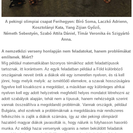
A pekingi olimpiai csapat Ferihegyen: Bíró Soma, Laczkó Adrienn,
Kosztolányi Kata, Yang Zijian Győző,
Németh Sebestyén, Szabó Attila Dániel, Tímár Veronika és Szigyártó
Anna.
A nemzetközi verseny honlapján nem feladatokat, hanem problémákat
említenek. Miért?
Míg például matematikában bizonyos témákhoz adott feladattípusok
tartoznak, itt korántsem. Az egyik feladatban például a Föld különböző
országainak neveit öntik a diákok elé egy ismeretlen nyelven, és rá kell
jönni, hogy melyik melyik: az ismétlődő elemekre, a szavak hosszúságára
figyelve kell kisakkozni a megoldást, a másikban egy különleges afrikai
nyelven kell egy adott helyzetnek megfelelő helyes mondatot létrehozni az
adott szabályok alapján, tehát nem a típusuk, hanem nehézségük szerint
vannak összeállítva a megoldandó problémák. Vannak országok, például
Bulgária, ahol ezeknek a problémáknak a megoldására már rendszeres
felkészítés is zajlik a diákok számára, így az idei pekingi olimpiáról
hazatérő magyar diákok javasolták is, hogy nálunk is folyhasson hasonló
munka. Az eddigi hazai versenyek ugyanis a neten beküldött feladatok