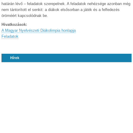
határán lévő – feladatok szerepelnek. A feladatok nehézsége azonban még
nem tántorított el senkit: a diákok elsősorban a játék és a felfedezés
öröméért kapcsolódnak be.
Hivatkozások:
A Magyar Nyelvészeti Diákolimpia honlapja
Feladatok
Hírek