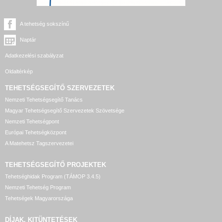
A tehetség sokszínű
Naptár
Adatkezelési szabályzat
Oldaltérkép
TEHETSÉGSEGÍTŐ SZERVEZETEK
Nemzeti Tehetségsegítő Tanács
Magyar Tehetségsegítő Szervezetek Szövetsége
Nemzeti Tehetségpont
Európai Tehetségközpont
A Matehetsz Tagszervezetei
TEHETSÉGSEGÍTŐ
PROJEKTEK
Tehetséghidak Program (TÁMOP 3.4.5)
Nemzeti Tehetség Program
Tehetségek Magyarországa
DÍJAK, KITÜNTETÉSEK