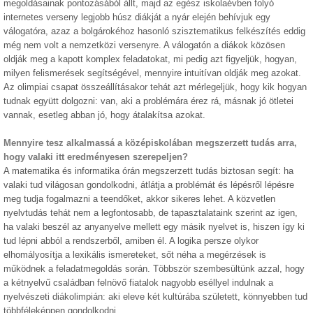
megoldásainak pontozásából állt, majd az egész iskolaévben folyó
internetes verseny legjobb húsz diákját a nyár elején behívjuk egy
válogatóra, azaz a bolgárokéhoz hasonló szisztematikus felkészítés eddig
még nem volt a nemzetközi versenyre. A válogatón a diákok közösen
oldják meg a kapott komplex feladatokat, mi pedig azt figyeljük, hogyan,
milyen felismerések segítségével, mennyire intuitívan oldják meg azokat.
Az olimpiai csapat összeállításakor tehát azt mérlegeljük, hogy kik hogyan
tudnak együtt dolgozni: van, aki a problémára érez rá, másnak jó ötletei
vannak, esetleg abban jó, hogy átalakítsa azokat.
Mennyire tesz alkalmassá a középiskolában megszerzett tudás arra,
hogy valaki itt eredményesen szerepeljen?
A matematika és informatika órán megszerzett tudás biztosan segít: ha
valaki tud világosan gondolkodni, átlátja a problémát és lépésről lépésre
meg tudja fogalmazni a teendőket, akkor sikeres lehet. A közvetlen
nyelvtudás tehát nem a legfontosabb, de tapasztalataink szerint az igen,
ha valaki beszél az anyanyelve mellett egy másik nyelvet is, hiszen így ki
tud lépni abból a rendszerből, amiben él. A logika persze olykor
elhomályosítja a lexikális ismereteket, sőt néha a megérzések is
működnek a feladatmegoldás során. Többször szembesültünk azzal, hogy
a kétnyelvű családban felnövő fiatalok nagyobb eséllyel indulnak a
nyelvészeti diákolimpián: aki eleve két kultúrába született, könnyebben tud
többféleképpen gondolkodni.