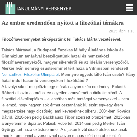
Az ember eredendően nyitott a filozófiai témákra
2015. április 13.
Filozófiaversenyeket térképeztünk fel Takács Márta vezetésével.
Takács Mártával, a Budapesti Fazekas Mihály Általános Iskola és
Gimnázium tanárával beszélgettünk hazai és nemzetközi
filozófiaversenyekről, magyar sikerekről és az ideális versenyzőről.
Merker Iván nemrég ezüstéremmel tért haza a Vilniusban rendezett
Nemzetközi Filozófiai Olimpiáról
. Mennyire egyedülálló Iván esete? Hány
fiatal indul hasonló versenyeken filozófiából?
A tavalyi sikert megelőzte egy másik nagyon szép eredmény:
Palasik
Róbert
elhozta a korábbi év egyetlen aranyérmét a diákolimpiáról. A
filozófiai diákolimpiákra – ellentétben más tantárgyi versenyekkel – nem
jellemző, hogy nagyon sok érmet osztanának ki, ezért egy-egy érem
megszerzése nagy dicsőség, ami keveseknek sikerül. 2004-ben
Kovács
Dávid
, 2010-ben pedig
Backhausz Tibor
szerzett bronzérmet, 2013-ban
aranyéremmel díjazták Palasik Róbertet, 2014-ben pedig
Merker Iván
György
tért haza ezüstéremmel. A díjakon kívül dicséreteket osztanak
még ki, ami ennél a versenynél nagyon magas elért pontot jelent, és