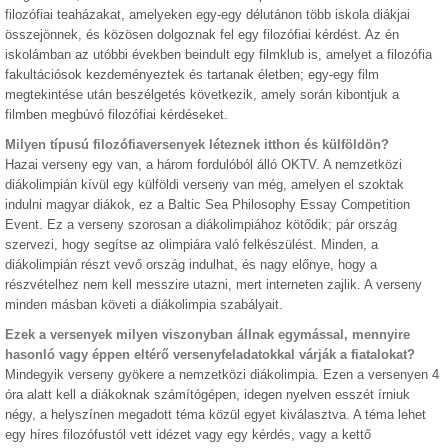
filozófiai teaházakat, amelyeken egy-egy délutánon több iskola diákjai
összejönnek, és közösen dolgoznak fel egy filozófiai kérdést. Az én
iskolámban az utóbbi években beindult egy filmklub is, amelyet a filozófia
fakultációsok kezdeményeztek és tartanak életben; egy-egy film
megtekintése után beszélgetés következik, amely során kibontjuk a
filmben megbúvó filozófiai kérdéseket.
Milyen típusú filozófiaversenyek léteznek itthon és külföldön?
Hazai verseny egy van, a három fordulóból álló OKTV. A nemzetközi
diákolimpián kívül egy külföldi verseny van még, amelyen el szoktak
indulni magyar diákok, ez a Baltic Sea Philosophy Essay Competition
Event. Ez a verseny szorosan a diákolimpiához kötődik; pár ország
szervezi, hogy segítse az olimpiára való felkészülést. Minden, a
diákolimpián részt vevő ország indulhat, és nagy előnye, hogy a
részvételhez nem kell messzire utazni, mert interneten zajlik. A verseny
minden másban követi a diákolimpia szabályait.
Ezek a versenyek milyen viszonyban állnak egymással, mennyire
hasonló vagy éppen eltérő versenyfeladatokkal várják a fiatalokat?
Mindegyik verseny gyökere a nemzetközi diákolimpia. Ezen a versenyen 4
óra alatt kell a diákoknak számítógépen, idegen nyelven esszét írniuk
négy, a helyszínen megadott téma közül egyet kiválasztva. A téma lehet
egy híres filozófustól vett idézet vagy egy kérdés, vagy a kettő