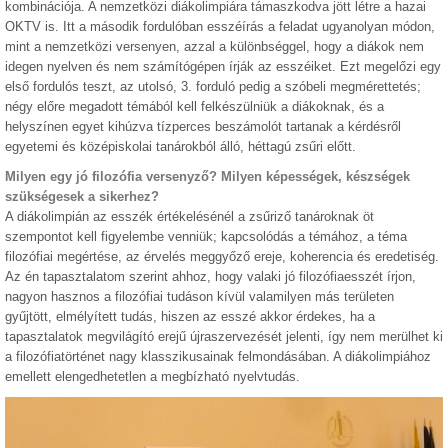
kombinációja. A nemzetközi diákolimpiára támaszkodva jött létre a hazai
OKTV is. Itt a második fordulóban esszéírás a feladat ugyanolyan módon,
mint a nemzetközi versenyen, azzal a különbséggel, hogy a diákok nem
idegen nyelven és nem számítógépen írják az esszéiket. Ezt megelőzi egy
első fordulós teszt, az utolsó, 3. forduló pedig a szóbeli megmérettetés;
négy előre megadott témából kell felkészülniük a diákoknak, és a
helyszínen egyet kihúzva tízperces beszámolót tartanak a kérdésről
egyetemi és középiskolai tanárokból álló, héttagú zsűri előtt.
Milyen egy jó filozófia versenyző? Milyen képességek, készségek
szükségesek a sikerhez?
A diákolimpián az esszék értékelésénél a zsűriző tanároknak öt
szempontot kell figyelembe venniük; kapcsolódás a témához, a téma
filozófiai megértése, az érvelés meggyőző ereje, koherencia és eredetiség.
Az én tapasztalatom szerint ahhoz, hogy valaki jó filozófiaesszét írjon,
nagyon hasznos a filozófiai tudáson kívül valamilyen más területen
gyűjtött, elmélyített tudás, hiszen az esszé akkor érdekes, ha a
tapasztalatok megvilágító erejű újraszervezését jelenti, így nem merülhet ki
a filozófiatörténet nagy klasszikusainak felmondásában. A diákolimpiához
emellett elengedhetetlen a megbízható nyelvtudás.