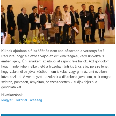
Kiknek ajánlaná a filozófiát és nem utolsósorban a versenyzést?
Régi vita, hogy a filozófia vajon az elit kiváltsága-e, vagy univerzális
emberi igény. Én tanárként az utóbbi álláspont felé hajlok. Azt gondolom,
hogy mindenkiben felkelthető a filozófia iránti kíváncsiság, persze lehet,
hogy valakinél ez jóval később, nem iskolás vagy gimnáziumi éveiben
következik el. A versenyzést azoknak a diákoknak javaslom, akik magas
szinten, pontosan, árnyaltan, összeszedetten ki tudják fejezni a
gondolataikat.
Hivatkozások:
Magyar Filozófiai Társaság