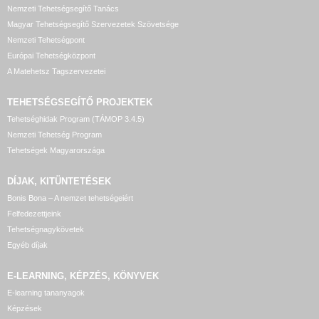
Nemzeti Tehetségsegítő Tanács
Magyar Tehetségsegítő Szervezetek Szövetsége
Nemzeti Tehetségpont
Európai Tehetségközpont
A Matehetsz Tagszervezetei
TEHETSÉGSEGÍTŐ
PROJEKTEK
Tehetséghidak Program (TÁMOP 3.4.5)
Nemzeti Tehetség Program
Tehetségek Magyarországa
DÍJAK, KITÜNTETÉSEK
Bonis Bona – A nemzet tehetségeiért
Felfedezettjeink
Tehetségnagykövetek
Egyéb díjak
E-LEARNING, KÉPZÉS, KÖNYVEK
E-learning tananyagok
Képzések