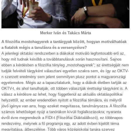
Merker Iván és Takács Márta
A filozófia mostohagyerek a tantárgyak között, hogyan motiválhatóak
a fiatalok mégis a tanulásra és a versenyzésre?
A jelenlegi oktatási rendszerben a diákokat motiváló legfontosabb erő az,
hogy mit tudnak később a továbbtanulásuk során hasznosítani. Sajnos
ebben a kérdésben a filozófia tényleg „mostohagyerek”; az érettségijét nem
tudják felvételi tárgyként választani egyetlen szakra sem, és így az OKTV-
n szerzett eredmény sem jelent semmilyen plusz pontot a magyarországi
egyetemekre. Mégis az a tapasztalatunk, hogy a diákok életben tartják az
OKTV-t, és ahol tanulhatják, ott többen választják érettségi tárgyként is. A
válasz a kérdésre az lehet, hogy függetlenül az aktuális oktatáspolitikai
helyzettől, az ember eredendően nyitott a filozófiai témákra, és mélyről
jövő igénye van arra, hogy ezeket megvitassa, tanulmányozza. A filozófia
számos lehetőséget nyújt a tanórákon kívüli foglalkozásokra; nyaranta
évről évre megrendezik a FIDI-t (Filozófiai Diáktalálkozó), ez többnapos
rendezvény, melynek a fő programja egy, az adott évben kijelölt téma
megvitatása, átbeszélése. Több város középiskolai tanára szervez