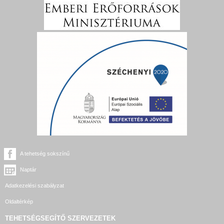
A tehetség sokszínű
Naptár
Adatkezelési szabályzat
Oldaltérkép
TEHETSÉGSEGÍTŐ SZERVEZETEK