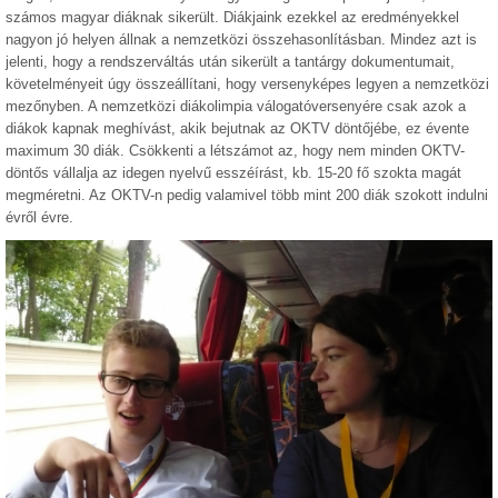
számos magyar diáknak sikerült. Diákjaink ezekkel az eredményekkel
nagyon jó helyen állnak a nemzetközi összehasonlításban. Mindez azt is
jelenti, hogy a rendszerváltás után sikerült a tantárgy dokumentumait,
követelményeit úgy összeállítani, hogy versenyképes legyen a nemzetközi
mezőnyben. A nemzetközi diákolimpia válogatóversenyére csak azok a
diákok kapnak meghívást, akik bejutnak az OKTV döntőjébe, ez évente
maximum 30 diák. Csökkenti a létszámot az, hogy nem minden OKTV-
döntős vállalja az idegen nyelvű esszéírást, kb. 15-20 fő szokta magát
megméretni. Az OKTV-n pedig valamivel több mint 200 diák szokott indulni
évről évre.